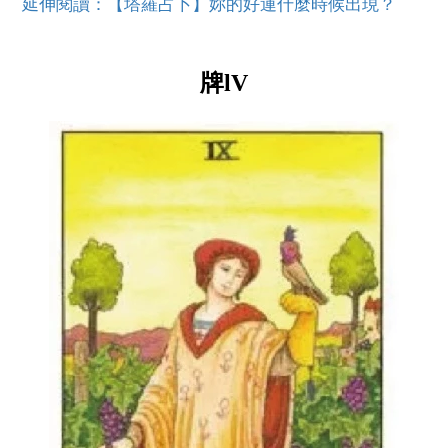
延伸閱讀：【塔羅占卜】妳的好運什麼時候出現？
牌lV