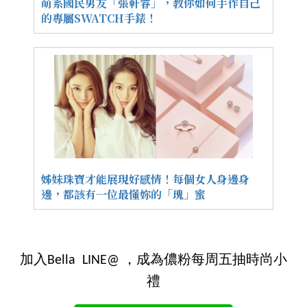
萌系國民男友「張軒睿」，教你如何手作自己
的專屬SWATCH手錶！
姊妹珠寶才能展現好感情！每個女人身邊身
邊，都該有一位最懂妳的「瑰」蜜
加入Bella LINE@ ，成為儂粉每周五抽時尚小
禮