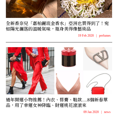
全新香奈兒「嘉柏麗琉金香水」亞洲也買得到了！宛
如陽光灑落的溫暖氣味，瓶身美得像藝術品
19 Feb 2020
|
perfumes
過年開運小物推薦！內衣、唇膏、鞋款....8個新春單
品，用了幸運女神降臨、財運桃花滾滾來
09 Jan 2020
|
news