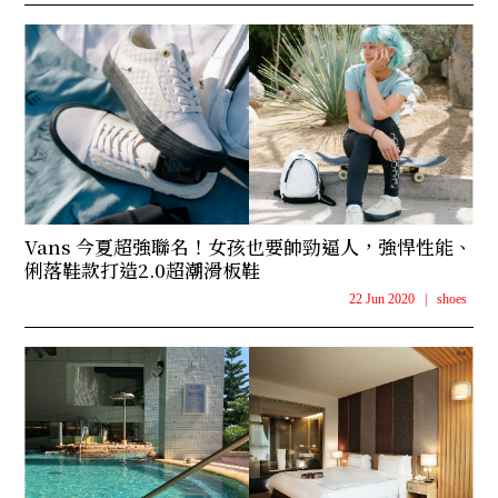
Vans 今夏超強聯名！女孩也要帥勁逼人，強悍性能、
俐落鞋款打造2.0超潮滑板鞋
22 Jun 2020
|
shoes