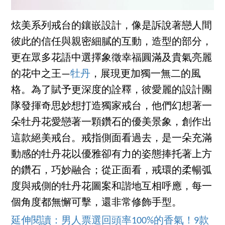
炫美系列戒台的鑲嵌設計，像是訴說著戀人間
彼此的信任與親密細膩的互動，造型的部分，
更在眾多花語中選擇象徵幸福圓滿及貴氣亮麗
的花中之王—
牡丹
，展現更加獨一無二的風
格。為了賦予更深度的詮釋，彼愛麗的設計團
隊發揮奇思妙想打造獨家戒台，他們幻想著一
朵牡丹花愛戀著一顆鑽石的優美景象，創作出
這款絕美戒台。戒指側面看過去，是一朵充滿
動感的牡丹花以優雅卻有力的姿態捧托著上方
的鑽石，巧妙融合；從正面看，戒環的柔暢弧
度與戒側的牡丹花圖案和諧地互相呼應，每一
個角度都無懈可擊，還非常修飾手型。
延伸閱讀：男人票選回頭率100%的香氣！9款