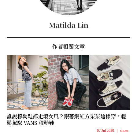
Matilda Lin
作者相關文章
誰說穆勒鞋都走淑女風？跟著網紅方柒柒這樣穿，輕
鬆駕馭 VANS 穆勒鞋
07 Jul 2020
|
shoes