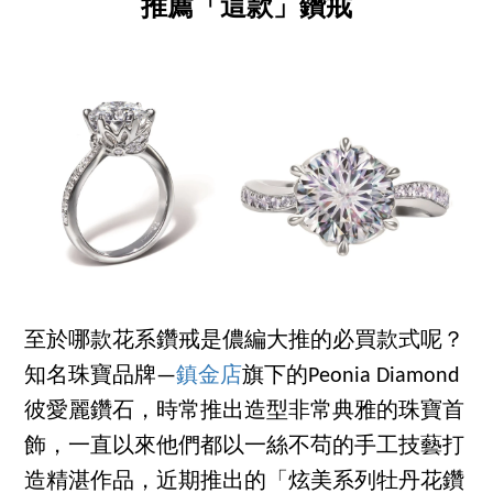
推薦「這款」鑽戒
至於哪款花系鑽戒是儂編大推的必買款式呢？
知名珠寶品牌—
鎮金店
旗下的Peonia Diamond
彼愛麗鑽石，時常推出造型非常典雅的珠寶首
飾，一直以來他們都以一絲不苟的手工技藝打
造精湛作品，近期推出的「炫美系列牡丹花鑽