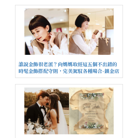
誰說金飾很老派？向媽媽取經這五個不出錯的
時髦金飾搭配守則，完美駕馭各種場合-鎮金店