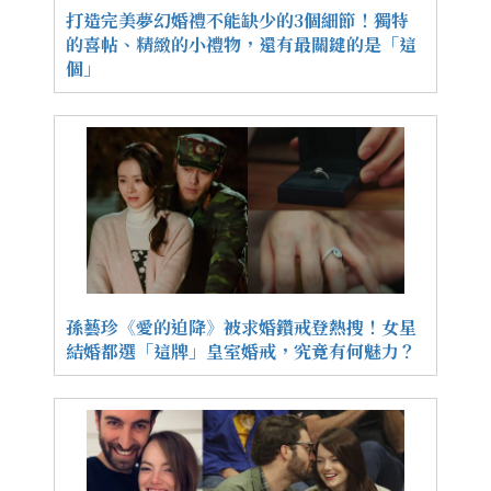
打造完美夢幻婚禮不能缺少的3個細節！獨特
的喜帖、精緻的小禮物，還有最關鍵的是「這
個」
孫藝珍《愛的迫降》被求婚鑽戒登熱搜！女星
結婚都選「這牌」皇室婚戒，究竟有何魅力？