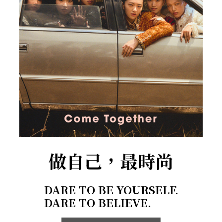
做自己，最時尚
DARE TO BE YOURSELF.
DARE TO BELIEVE.