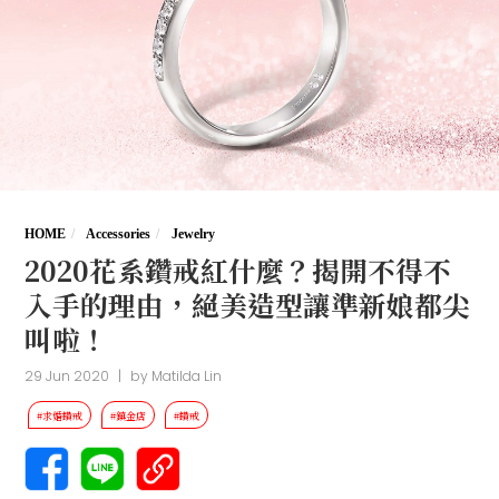
HOME
Accessories
Jewelry
2020花系鑽戒紅什麼？揭開不得不
入手的理由，絕美造型讓準新娘都尖
叫啦！
29 Jun 2020
|
by
Matilda Lin
#求婚鑽戒
#鎮金店
#鑽戒