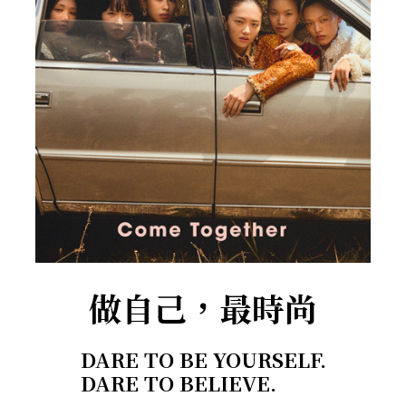
做自己，最時尚
DARE TO BE YOURSELF.
DARE TO BELIEVE.