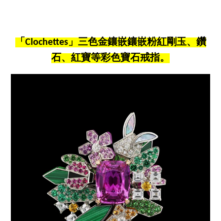
「Clochettes」三色金鑲嵌鑲嵌粉紅剛玉、鑽
石、紅寶等彩色寶石戒指。