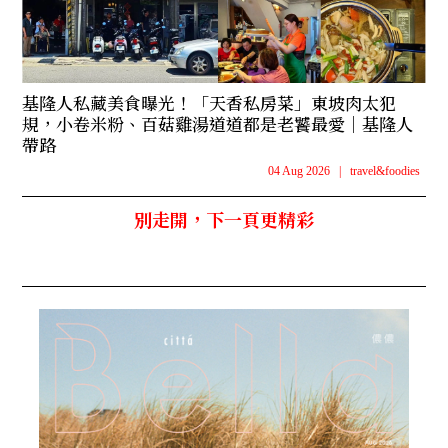
基隆人私藏美食曝光！「天香私房菜」東坡肉太犯
規，小卷米粉、百菇雞湯道道都是老饕最愛｜基隆人
帶路
04 Aug 2026
|
travel&foodies
別走開，下一頁更精彩