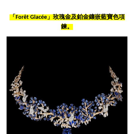
「Forêt Glacée」玫瑰金及鉑金鑲嵌藍寶色項
鍊。