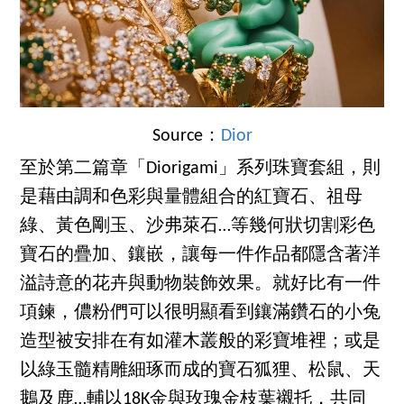
Source：
Dior
至於第二篇章「Diorigami」系列珠寶套組，則
是藉由調和色彩與量體組合的紅寶石、祖母
綠、黃色剛玉、沙弗萊石…等幾何狀切割彩色
寶石的疊加、鑲嵌，讓每一件作品都隱含著洋
溢詩意的花卉與動物裝飾效果。就好比有一件
項鍊，儂粉們可以很明顯看到鑲滿鑽石的小兔
造型被安排在有如灌木叢般的彩寶堆裡；或是
以綠玉髓精雕細琢而成的寶石狐狸、松鼠、天
鵝及鹿…輔以18K金與玫瑰金枝葉襯托，共同