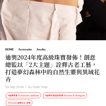
HOME
Accessories
Jewelry
迪奧2024年度高級珠寶發佈！創意
總監以「2大主題」詮釋古老工藝，
打造夢幻森林中的自然生靈與異域花
卉
09 Sep 2024
|
by
Clark Tsao
#迪奧珠寶 Victoire de Castellane
#迪奧年度高級珠寶 Diorama & Diorigami
#Victoire 迪奧先生 珠寶