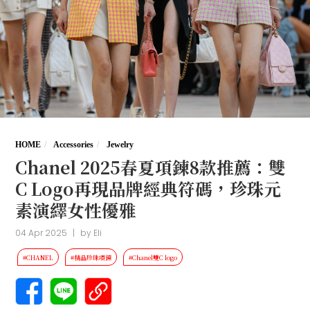
HOME
Accessories
Jewelry
Chanel 2025春夏項鍊8款推薦：雙
C Logo再現品牌經典符碼，珍珠元
素演繹女性優雅
04 Apr 2025
|
by
Eli
#CHANEL
#精品珍珠項鍊
#Chanel雙C logo