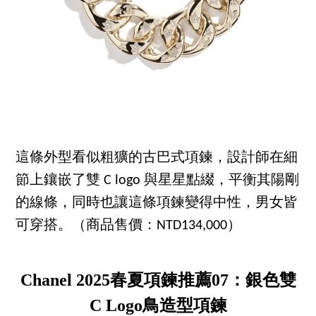
這條外型看似粗獷的古巴式項鍊，設計師在細
節上鑲嵌了雙 C logo 與星星點綴，平衡其陽剛
的線條，同時也讓這條項鍊變得中性，男女皆
可穿搭。（商品售價：NTD134,000）
Chanel 2025春夏項鍊推薦07：銀色雙
C Logo鳥造型項鍊