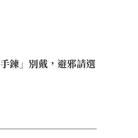
種手鍊」別戴，避邪請選