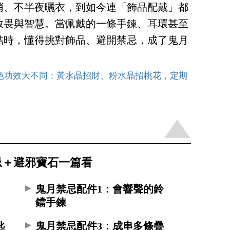
哨、不半夜曬衣，到如今連「飾品配戴」都
敬畏與智慧。當佩戴的一條手鍊、耳環甚至
結時，懂得挑對飾品、避開禁忌，成了鬼月
色功效大不同：黃水晶招財、粉水晶招桃花，定期
忌＋避邪寶石一篇看
鬼月禁忌配件1：會響聲的鈴
鐺手鍊
匙
鬼月禁忌配件3：成串多條疊