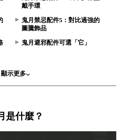
戴手環
的
鬼月禁忌配件5：對比過強的
圖騰飾品
路
鬼月避邪配件可選「它」
顯示更多⌵
月是什麼？