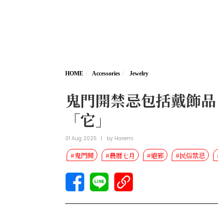
HOME
Accessories
Jewelry
鬼門開禁忌包括戴飾品
「它」
01 Aug 2025
|
by
Haremi
#鬼門開
#農曆七月
#避邪
#民俗禁忌