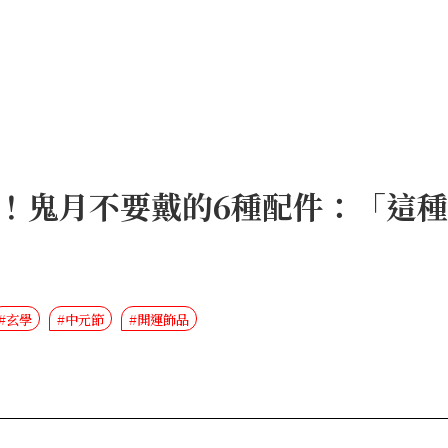
！鬼月不要戴的6種配件：「這
#玄學
#中元節
#開運飾品