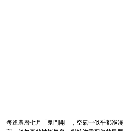
每逢農曆七月「鬼門開」，空氣中似乎都瀰漫