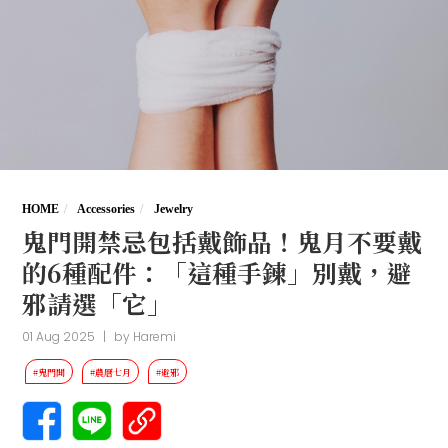
HOME
Accessories
Jewelry
鬼門開禁忌包括戴飾品！鬼月不要戴
的6種配件：「這種手鍊」別戴，避
邪請選「它」
01 Aug 2025
|
by
Haremi
#鬼門開
#農曆七月
#避邪