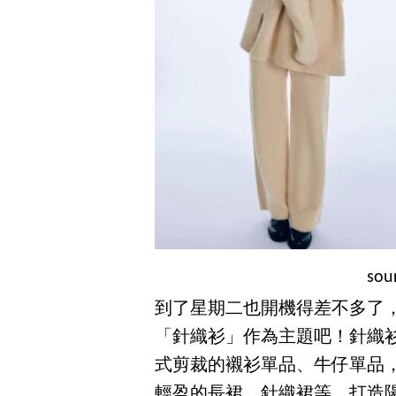
sou
到了星期二也開機得差不多了
「針織衫」作為主題吧！針織
式剪裁的襯衫單品、牛仔單品
輕盈的長裙、針織裙等，打造