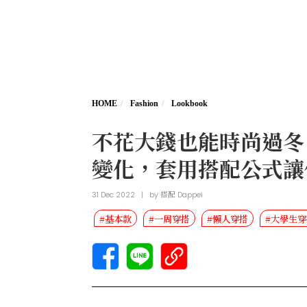
HOME
Fashion
Lookbook
不花大錢也能時尚過冬
變化，套用搭配公式讓
31 Dec 2022
|
by
搭配 Dappei
#基本款
#一周穿搭
#懶人穿搭
#大學生