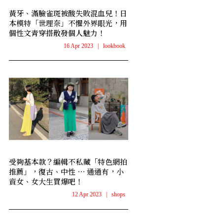
黃牙、滿臉雀斑被酸失敗混血兒！日
本模特「世理奈」不懼外界眼光，用
個性文青穿搭散發個人魅力！
16 Apr 2023
|
lookbook
受夠基本款？編輯不私藏「特色網拍
推薦」，復古、中性 ⋯ 通通有，小
資女、女大生買爆吧！
12 Apr 2023
|
shops