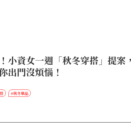
！小資女一週「秋冬穿搭」提案
你出門沒煩惱！
穿搭
#秋冬單品