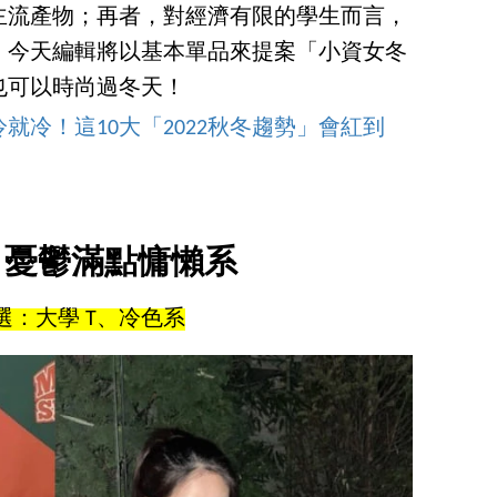
主流產物；再者，對經濟有限的學生而言，
，今天編輯將以基本單品來提案「小資女冬
也可以時尚過冬天！
就冷！這10大「2022秋冬趨勢」會紅到
：憂鬱滿點慵懶系
選：大學 T、冷色系