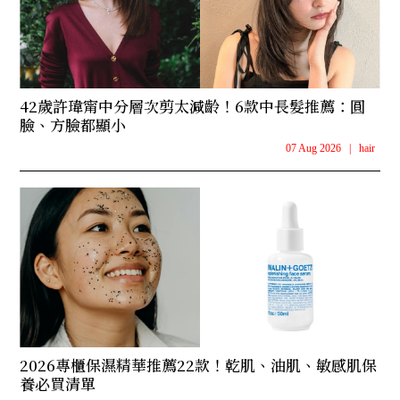
42歲許瑋甯中分層次剪太減齡！6款中長髮推薦：圓
臉、方臉都顯小
07 Aug 2026
|
hair
2026專櫃保濕精華推薦22款！乾肌、油肌、敏感肌保
養必買清單