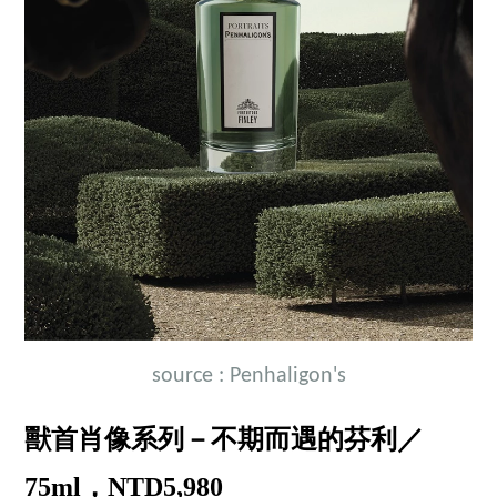
source : Penhaligon's
獸首肖像系列－不期而遇的芬利／
75ml，NTD5,980