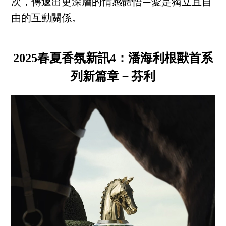
次，傳遞出更深層的情感體悟—愛是獨立且自
由的互動關係。
2025春夏香氛新訊4：潘海利根獸首系
列新篇章－芬利