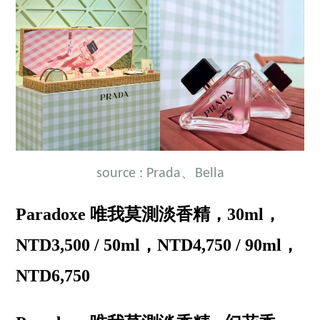
source : Prada、Bella
Paradoxe 唯我莫測淡香精，30ml，
NTD3,500 / 50ml，NTD4,750 / 90ml，
NTD6,750