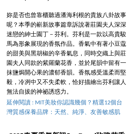
妳是否也曾靠櫃聽過潘海利根的貴族八卦故事
呢？本季的嶄新故事篇章訴說著莊園夫人深深
迷戀的紳士園丁－芬利。芬利是一款以高貴駿
馬為形象展現的香氛作品。香氣中有著小豆蔻
的甜美與黑胡椒的辛香氣息，同時交織上與莊
園夫人同款的紫羅蘭花香，並於尾韻中留有一
抹鹽焗開心果的濃郁香韻。香氛感受溫柔而堅
毅，冷冽中又不失柔軟，恰好描繪出芬利讓人
無法自拔的神祕誘惑力。
延伸閱讀 : MIT美妝你認識幾個？精選12個台
灣質感保養品牌：天然、純淨、友善敏感肌