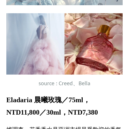
source : Creed、Bella
Eladaria 晨曦玫瑰／75ml，
NTD11,800／30ml，NTD7,380