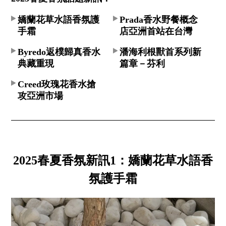
嬌蘭花草水語香氛護
Prada香水野餐概念
手霜
店亞洲首站在台灣
Byredo返樸歸真香水
潘海利根獸首系列新
典藏重現
篇章－芬利
Creed玫瑰花香水搶
攻亞洲市場
2025春夏香氛新訊1：嬌蘭花草水語香
氛護手霜