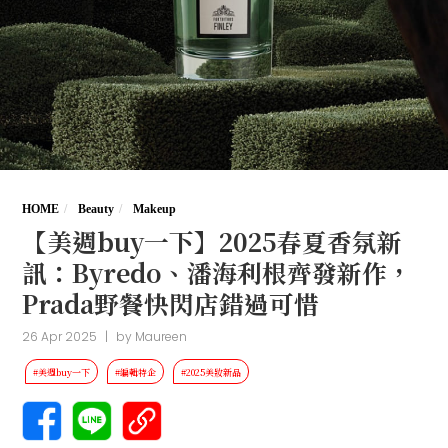
HOME
Beauty
Makeup
【美週buy一下】2025春夏香氛新
訊：Byredo、潘海利根齊發新作，
Prada野餐快閃店錯過可惜
26 Apr 2025
|
by
Maureen
#美週buy一下
#編輯特企
#2025美妝新品