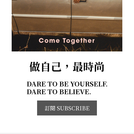
做自己，最時尚
DARE TO BE YOURSELF.
DARE TO BELIEVE.
訂閱 SUBSCRIBE