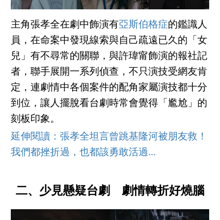
主角張孝全在劇中飾演有
亞斯伯格症
的鑑識人
員，在命案中發現線索與自己疏遠已久的「女
兒」有不尋常的關聯，與許瑋甯飾演的報社記
者，聯手展開一系列偵查，不只演技受網友肯
定，連劇情中各個案件的配角家屬演技都十分
到位，讓人擺脫看台劇時常會覺得「尷尬」的
刻板印象。
延伸閱讀：張孝全坦言曾跳基隆河被朋友救！
我們都挫折過，也都該勇敢活過...
二、少見懸疑台劇 劇情轉折好燒腦