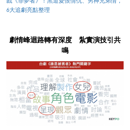
戲《罪夢者》！黑道愛恨情仇、男神兄弟情，
6大追劇亮點整理
劇情峰迴路轉有深度 紮實演技引共
鳴