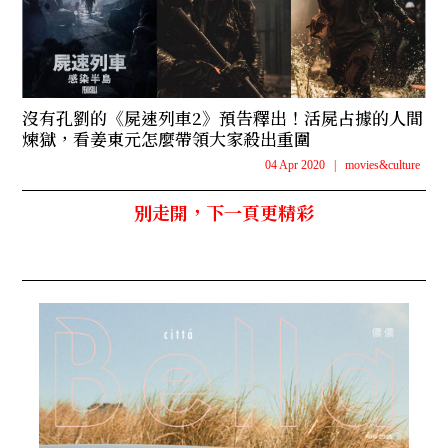
沒有孔劉的《屍速列車2》預告釋出！活屍占據的人間
煉獄，看姜東元怎麼帶領大家殺出重圍
04 Apr 2020
|
movies&culture
別走開，下一頁更精彩