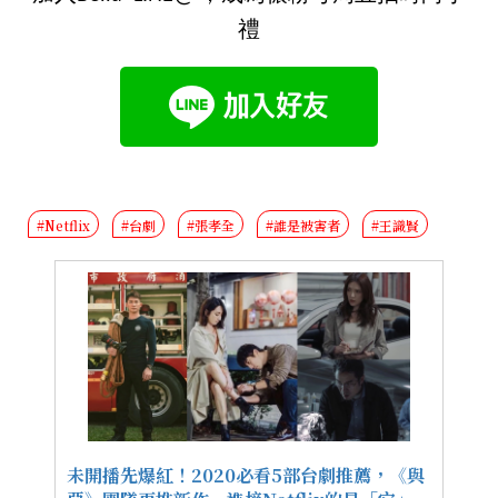
禮
#Netflix
#台劇
#張孝全
#誰是被害者
#王識賢
未開播先爆紅！2020必看5部台劇推薦，《與