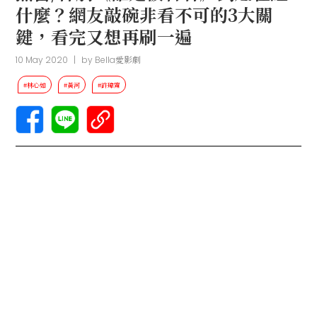
什麼？網友敲碗非看不可的3大關
鍵，看完又想再刷一遍
10 May 2020
|
by
Bella愛影劇
#林心如
#黃河
#許瑋甯