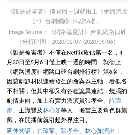
《誰是被害者》僅開播一週就衝上《網路溫度
計》台劇網路口碑第6名。
Image Source：《網路溫度計》台劇網路口碑
（分析區間：2020/02/07~2020/05/06）
《誰是被害者》不僅在Netflix攻佔第一名，4
月30日至5月6日僅上映一週的時間，就衝上
《網路溫度計網路口碑台劇排行榜》第6名，
因該劇題材以連續發生的命案為主軸，看似各
不相關，但其中卻又有各種詭異連結，燒腦的
劇情走向，加上有實力派演員張孝全、
許瑋
甯
、王識賢及
林心如
等人，擔當主要角色群飆
戲，在開播前就引起外界注目。
延伸閱讀：許瑋甯、張孝全、林心如演出！