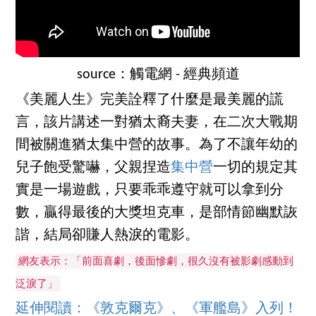
source：觸電網 - 經典頻道
《美麗人生》完美詮釋了什麼是最美麗的謊
言，該片講述一對猶太裔夫妻，在二次大戰期
間被關進猶太集中營的故事。為了不讓年幼的
兒子飽受驚嚇，父親捏造
集中營
一切的規定其
實是一場遊戲，只要乖乖遵守就可以拿到分
數，贏得最後的大獎坦克車，是部情節幽默詼
諧，結局卻賺人熱淚的電影。
網友表示：「前面喜劇，後面慘劇，很久沒有被影劇感動到
泛淚了」
延伸閱讀：《敦克爾克》、《軍艦島》入列！