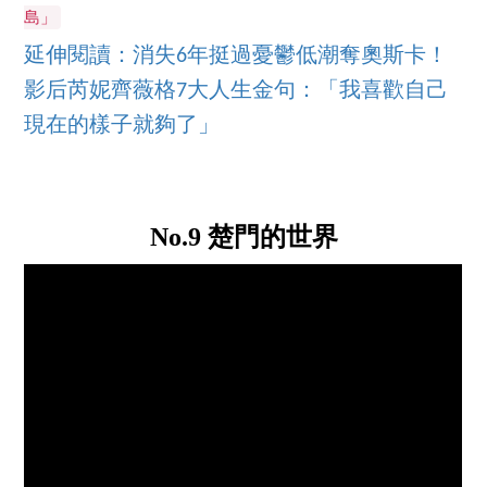
島」
延伸閱讀：消失6年挺過憂鬱低潮奪奧斯卡！
影后芮妮齊薇格7大人生金句：「我喜歡自己
現在的樣子就夠了」
No.9 楚門的世界