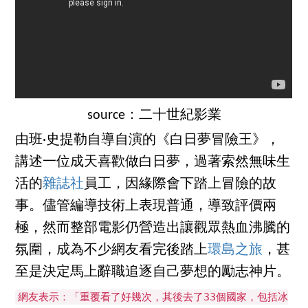
source：二十世紀影業
由班·史提勒自導自演的《白日夢冒險王》，
講述一位成天喜歡做白日夢，過著索然無味生
活的
雜誌社
員工，因緣際會下踏上冒險的故
事。儘管編導技術上表現普通，導致評價兩
極，然而整部電影仍營造出讓觀眾熱血沸騰的
氛圍，成為不少網友看完後踏上
環島之旅
，甚
至是決定馬上辭職追逐自己夢想的勵志神片。
網友表示：「重覆看了好幾次，其後去了33個國家，包括冰