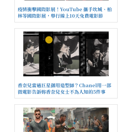
疫情衝擊國際影展！YouTube 攜手坎城、柏
林等國際影展，舉行線上10天免費電影節
香奈兒當過巨星御用造型師？Chanel用一部
微電影告訴妳香奈兒女士不為人知的5件事