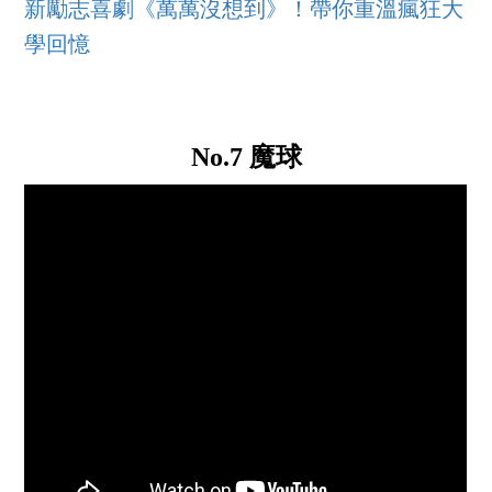
新勵志喜劇《萬萬沒想到》！帶你重溫瘋狂大
學回憶
No.7 魔球