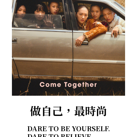
做自己，最時尚
DARE TO BE YOURSELF.
DARE TO BELIEVE.