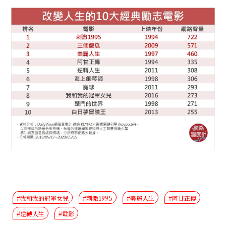
#我和我的冠軍女兒
#刺激1995
#美麗人生
#阿甘正傳
#逆轉人生
#電影