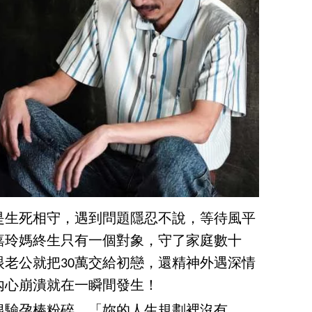
是生死相守，遇到問題隱忍不說，等待風平
嘉玲媽終生只有一個對象，守了家庭數十
老公就把30萬交給初戀，還精神外遇深情
內心崩潰就在一瞬間發生！
根驗孕棒粉碎，「妳的人生規劃裡沒有