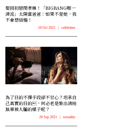
娶回初戀閔孝琳！「BIGBANG唯一
清流」太陽當爸爸：如果不是她，我
不會想結婚！
10 Oct 2021
|
celebrities
為了目的不擇手段卻不甘心？坦承自
己真實的目的，何必老是裝出清純
無辜被人騙的樣子呢？
26 Sep 2021
|
sexuality