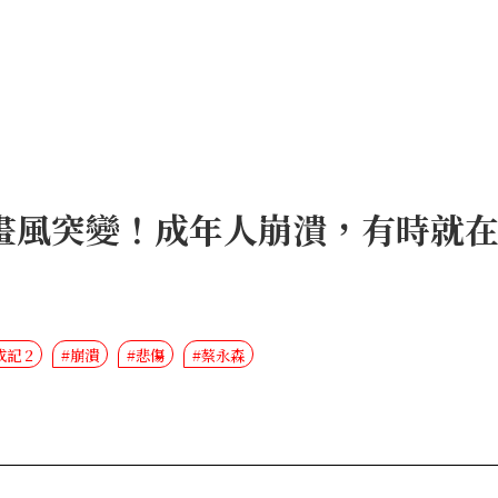
畫風突變！成年人崩潰，有時就
記 2
#崩潰
#悲傷
#蔡永森