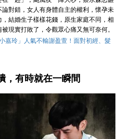
要在一起」，颱風夜一陣大吵，蔡永森怒砸
不論對錯，女人有身體自主的權利，懷孕未
力，結婚生子樣樣花錢，原生家庭不同，相
情被現實打敗了，令觀眾心痛又無可奈何。
「小嘉玲」人氣不輸謝盈萱！面對初經、髮
潰，有時就在一瞬間