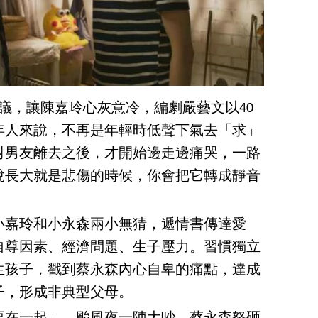
議，讓陳嘉玲心灰意冷，編劇嚴藝文以40
年人來說，不再是年輕時低聲下氣去「求」
對男友離去之後，才開始邊走邊痛哭，一路
說長大就是悲傷的時候，你會把它轉成靜音
小嘉玲和小永森兩小無猜，遞情書傳達愛
自尊因素、經濟問題、生子壓力。習慣獨立
生孩子，戳到蔡永森內心自卑的痛點，達成
子，形成非典型父母。