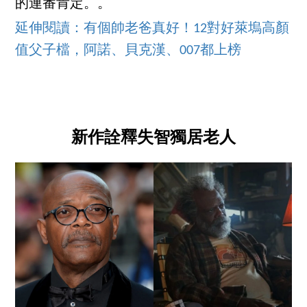
的連番肯定。。
延伸閱讀：有個帥老爸真好！12對好萊塢高顏
值父子檔，阿諾、貝克漢、007都上榜
新作詮釋失智獨居老人