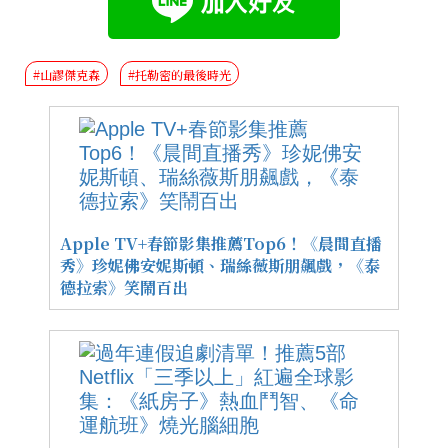
#山謬傑克森
#托勒密的最後時光
Apple TV+春節影集推薦Top6！《晨間直播
秀》珍妮佛安妮斯頓、瑞絲薇斯朋飆戲，《泰
德拉索》笑鬧百出