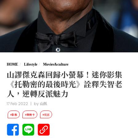
HOME
Lifestyle
Movies&culture
山謬傑克森回歸小螢幕！迷你影集
《托勒密的最後時光》詮釋失智老
人，逆轉反派魅力
17 Feb 2022
|
by
山抓
#影集
#奧斯卡
#反派