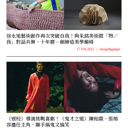
徐永旭藝術創作再次突破自我！與朱銘美術館「物／
我」對話共舞，十年磨ㄧ劍締造美學巔峰
17 Feb 2022
|
design&gadget
《返校》導演挑戰喜劇！《鬼才之道》陳柏霖、張榕
容擔任主角，聯手搞鬼又搞笑