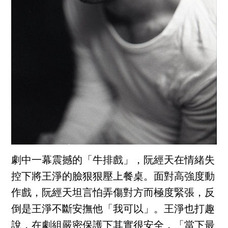
劇中一幕震撼的「牛排戲」，阮經天在情緒失
控下將王淨的臉狠狠壓上餐桌。面對高強度動
作戲，阮經天坦言怕弄傷對方而極度緊張，反
倒是王淨不斷安撫他「我可以」。王淨也打趣
說，在劇組嚴密保護下其實很安全，「當下最