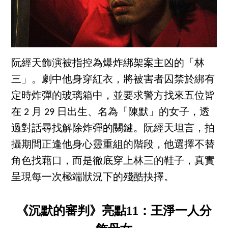
阮經天飾演被指控為爆炸綁架案主凶的「林
三」。劇中他身穿紅衣，將被害者囚禁於綁有
定時炸彈的玻璃箱中，並要求警方找來五位皆
在 2 月 29 日出生、名為「陳默」的女子，透
過對話尋找解除炸彈的關鍵。阮經天坦言，拍
攝期間正逢他身心靈重組的階段，他選擇不替
角色找藉口，而是徹底穿上林三的鞋子，真實
呈現每一次極端狀況下的殘酷抉擇。
《沉默的審判》亮點11：王淨一人分