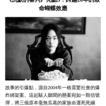
命蝴蝶效應
故事的引爆點，源自2004年一樁震驚社會的爆
炸綁架案。這起駭人聽聞的懸案宛如一顆信號
彈，將三個原本毫無瓜葛的家族命運死死綑