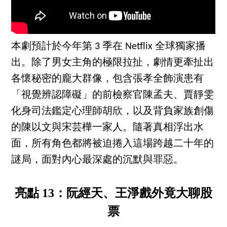
本劇預計於今年第 3 季在 Netflix 全球獨家播
出。除了男女主角的極限拉扯，劇情更牽扯出
各懷秘密的龐大群像，包含張孝全飾演患有
「視覺辨認障礙」的前檢察官陳孟夫、賈靜雯
化身司法鑑定心理師胡欣，以及背負家族創傷
的陳以文與宋芸樺一家人。隨著真相浮出水
面，所有角色都將被迫捲入這場跨越二十年的
謎局，面對內心最深處的沉默與罪惡。
亮點 13：阮經天、王淨戲外竟大聊股
票