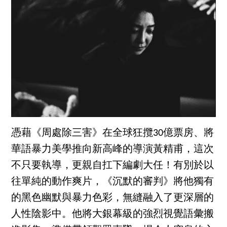
憑藉《周處除三害》在全球狂攬30億票房、將
華語暴力美學推向新高峰的導演黃精甫，這次
不只要執導，更親自扛下編劇大任！有別於以
往單純的動作爽片，《沉默的審判》將他獨有
的黑色幽默與暴力色彩，無縫融入了更深層的
人性陰影中。他將大銀幕級的強烈視覺語彙搬