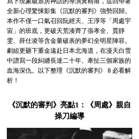
寫下現象級票房神話的導演黃精甫，這回帶著
全新心理驚悚影集《沉默的審判》強勢回歸。
本作不僅一口氣召回阮經天、王淨等「周處宇
宙」的班底，更破天荒湊齊了張孝全、賈靜
雯、薛仕凌等含金量破表的夢幻全明星陣容。
劇組更砸下重金遠赴日本北海道，在漫天白雪
中譜寫一段糾纏長達二十年、牽扯三個家族的
血海深仇。以下整理《沉默的審判》 8 必看解
析！
《沉默的審判》亮點1：《周處》親自
操刀編導