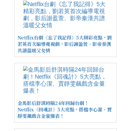
Netflix台劇《忘了我記得》5大精彩亮點，劉
若英首次編導電視劇，影后謝盈萱、影帝秦漢
共譜溫暖父女情
金馬影后舒淇時隔24年回歸台劇！
Netflix《回魂計》5大亮點，搭檔李心潔、賈
靜雯飆戲含金量爆表！