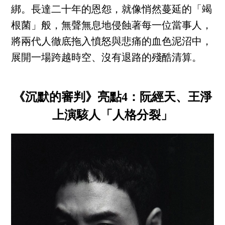
綁。長達二十年的恩怨，就像悄然蔓延的「竭
根菌」般，無聲無息地侵蝕著每一位當事人，
將兩代人徹底拖入憤怒與悲痛的血色泥沼中，
展開一場跨越時空、沒有退路的殘酷清算。
《沉默的審判》亮點4：阮經天、王淨
上演駭人「人格分裂」