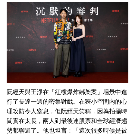
阮經天與王淨在「紅樓爆炸綁架案」場景中進
行了長達一週的密集對戲。在狹小空間內的心
理攻防令人窒息，但阮經天笑稱，因為拍攝時
間實在太長，兩人到最後連股票和全球經濟趨
勢都聊遍了。他也坦言：「這次很多時候是被