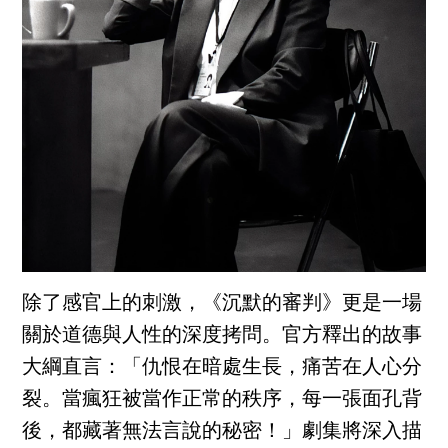
除了感官上的刺激，《沉默的審判》更是一場
關於道德與人性的深度拷問。官方釋出的故事
大綱直言：「仇恨在暗處生長，痛苦在人心分
裂。當瘋狂被當作正常的秩序，每一張面孔背
後，都藏著無法言說的秘密！」劇集將深入描