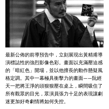
最新公佈的前導預告中，立刻展現出黃精甫導
演標誌性的強烈影像色彩。畫面以充滿壓迫感
的「暗紅色」開場，並以他擅長的動作懸疑風
格定調。其中一幕極具衝擊力的畫面——阮經
天一把將王淨的頭狠狠壓在桌上，瞬間吸住了
所有觀眾的目光，眾演員張力十足的表現讓劇
迷更加好奇劇情將如何失控。