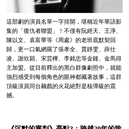
這部劇的演員名單一字排開，堪稱近年華語影
集的「復仇者聯盟」！不僅有阮經天、王淨、
陳以文、袁富華等《周處》的老班底默契回
歸，更一口氣網羅了張孝全、賈靜雯、薛仕
凌、謝欣穎、宋芸樺、李銘忠等金鐘、金馬得
主加盟。從目前釋出的黑白群像劇照中，就能
強烈感受到每個角色的眼神都藏著故事，這群
頂級演員同台飆戲的火花絕對是核彈級的震
撼。
《沉默的審判》亮點3：跨越20年的致