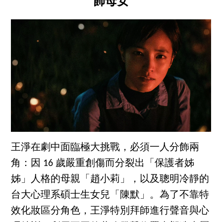
飾母女
王淨在劇中面臨極大挑戰，必須一人分飾兩
角：因 16 歲嚴重創傷而分裂出「保護者姊
姊」人格的母親「趙小莉」，以及聰明冷靜的
台大心理系碩士生女兒「陳默」。為了不靠特
效化妝區分角色，王淨特別拜師進行聲音與心