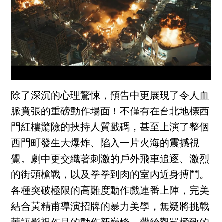
除了深沉的心理驚悚，預告中更展現了令人血
脈賁張的重磅動作場面！不僅有在台北地標西
門紅樓驚險的挾持人質戲碼，甚至上演了整個
西門町發生大爆炸、陷入一片火海的震撼視
覺。劇中更交織著刺激的戶外飛車追逐、激烈
的街頭槍戰，以及拳拳到肉的室內近身搏鬥。
各種突破極限的高難度動作戲連番上陣，完美
結合黃精甫導演招牌的暴力美學，無疑將挑戰