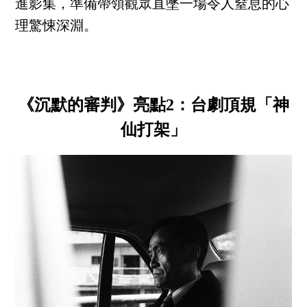
進影集，準備帶領觀眾直墜一場令人窒息的心
理驚悚深淵。
《沉默的審判》亮點2：台劇頂規「神
仙打架」