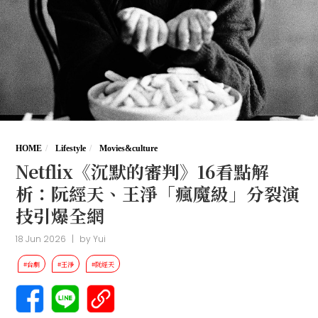
HOME
Lifestyle
Movies&culture
Netflix《沉默的審判》16看點解
析：阮經天、王淨「瘋魔級」分裂演
技引爆全網
18 Jun 2026
|
by
Yui
#台劇
#王淨
#阮經天