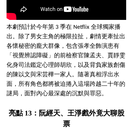
本劇預計於今年第 3 季在 Netflix 全球獨家播
出。除了男女主角的極限拉扯，劇情更牽扯出
各懷秘密的龐大群像，包含張孝全飾演患有
「視覺辨認障礙」的前檢察官陳孟夫、賈靜雯
化身司法鑑定心理師胡欣，以及背負家族創傷
的陳以文與宋芸樺一家人。隨著真相浮出水
面，所有角色都將被迫捲入這場跨越二十年的
謎局，面對內心最深處的沉默與罪惡。
亮點 13：阮經天、王淨戲外竟大聊股
票