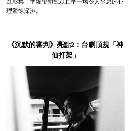
進影集，準備帶領觀眾直墜一場令人窒息的心
理驚悚深淵。
《沉默的審判》亮點2：台劇頂規「神
仙打架」