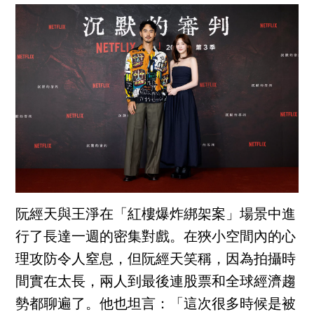
阮經天與王淨在「紅樓爆炸綁架案」場景中進
行了長達一週的密集對戲。在狹小空間內的心
理攻防令人窒息，但阮經天笑稱，因為拍攝時
間實在太長，兩人到最後連股票和全球經濟趨
勢都聊遍了。他也坦言：「這次很多時候是被