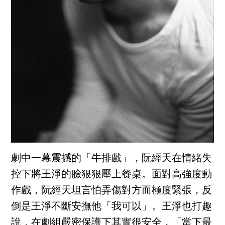
劇中一幕震撼的「牛排戲」，阮經天在情緒失
控下將王淨的臉狠狠壓上餐桌。面對高強度動
作戲，阮經天坦言怕弄傷對方而極度緊張，反
倒是王淨不斷安撫他「我可以」。王淨也打趣
說，在劇組嚴密保護下其實很安全，「當下最