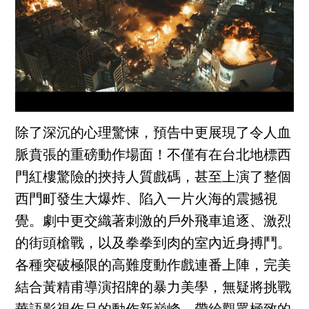
除了深沉的心理驚悚，預告中更展現了令人血
脈賁張的重磅動作場面！不僅有在台北地標西
門紅樓驚險的挾持人質戲碼，甚至上演了整個
西門町發生大爆炸、陷入一片火海的震撼視
覺。劇中更交織著刺激的戶外飛車追逐、激烈
的街頭槍戰，以及拳拳到肉的室內近身搏鬥。
各種突破極限的高難度動作戲連番上陣，完美
結合黃精甫導演招牌的暴力美學，無疑將挑戰