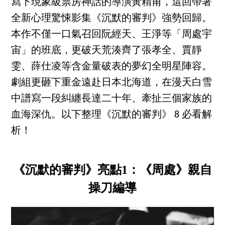
寫下現象級票房神話的導演黃精甫，這回帶著
全新心理驚悚影集《沉默的審判》強勢回歸。
本作不僅一口氣召回阮經天、王淨等「周處宇
宙」的班底，更破天荒湊齊了張孝全、賈靜
雯、薛仕凌等含金量破表的夢幻全明星陣容。
劇組更砸下重金遠赴日本北海道，在漫天白雪
中譜寫一段糾纏長達二十年、牽扯三個家族的
血海深仇。以下整理《沉默的審判》 8 必看解
析！
《沉默的審判》亮點1：《周處》親自
操刀編導