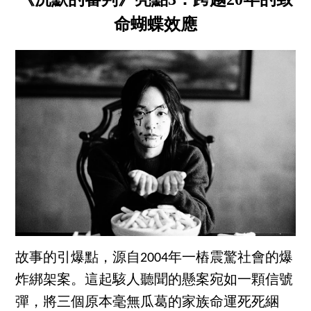
命蝴蝶效應
故事的引爆點，源自2004年一樁震驚社會的爆
炸綁架案。這起駭人聽聞的懸案宛如一顆信號
彈，將三個原本毫無瓜葛的家族命運死死綑