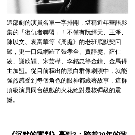
這部劇的演員名單一字排開，堪稱近年華語影
集的「復仇者聯盟」！不僅有阮經天、王淨、
陳以文、袁富華等《周處》的老班底默契回
歸，更一口氣網羅了張孝全、賈靜雯、薛仕
凌、謝欣穎、宋芸樺、李銘忠等金鐘、金馬得
主加盟。從目前釋出的黑白群像劇照中，就能
強烈感受到每個角色的眼神都藏著故事，這群
頂級演員同台飆戲的火花絕對是核彈級的震
撼。
《沉默的審判》亮點3：跨越20年的致