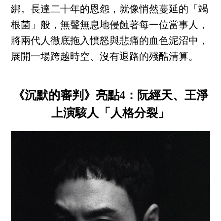
綁。長達二十年的恩怨，就像悄然蔓延的「竭
根菌」般，無聲無息地侵蝕著每一位當事人，
將兩代人徹底拖入憤怒與悲痛的血色泥沼中，
展開一場跨越時空、沒有退路的殘酷清算。
《沉默的審判》亮點4：阮經天、王淨
上演駭人「人格分裂」