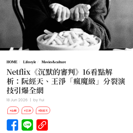
HOME
Lifestyle
Movies&culture
Netflix《沉默的審判》16看點解
析：阮經天、王淨「瘋魔級」分裂演
技引爆全網
18 Jun 2026
|
by
Yui
#台劇
#王淨
#阮經天