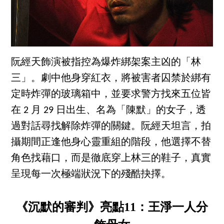
阮經天飾演被指控為爆炸綁架案主凶的「林
三」。劇中他身穿紅衣，將被害者囚禁於綁有
定時炸彈的玻璃箱中，並要求警方找來五位皆
在 2 月 29 日出生、名為「陳默」的女子，透
過對話尋找解除炸彈的關鍵。阮經天坦言，拍
攝期間正逢他身心靈重組的階段，他選擇不替
角色找藉口，而是徹底穿上林三的鞋子，真實
呈現每一次極端狀況下的殘酷抉擇。
《沉默的審判》亮點11：王淨一人分