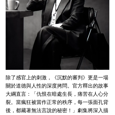
除了感官上的刺激，《沉默的審判》更是一場
關於道德與人性的深度拷問。官方釋出的故事
大綱直言：「仇恨在暗處生長，痛苦在人心分
裂。當瘋狂被當作正常的秩序，每一張面孔背
後，都藏著無法言說的秘密！」劇集將深入描