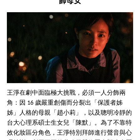
飾母女
王淨在劇中面臨極大挑戰，必須一人分飾兩
角：因 16 歲嚴重創傷而分裂出「保護者姊
姊」人格的母親「趙小莉」，以及聰明冷靜的
台大心理系碩士生女兒「陳默」。為了不靠特
效化妝區分角色，王淨特別拜師進行聲音與心