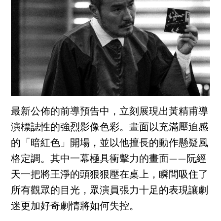
最新公佈的前導預告中，立刻展現出黃精甫導
演標誌性的強烈影像色彩。畫面以充滿壓迫感
的「暗紅色」開場，並以他擅長的動作懸疑風
格定調。其中一幕極具衝擊力的畫面——阮經
天一把將王淨的頭狠狠壓在桌上，瞬間吸住了
所有觀眾的目光，眾演員張力十足的表現讓劇
迷更加好奇劇情將如何失控。