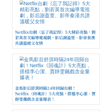
Netflix台劇《忘了我記得》5大精彩亮點，劉
若英首次編導電視劇，影后謝盈萱、影帝秦漢
共譜溫暖父女情
金馬影后舒淇時隔24年回歸台劇！
Netflix《回魂計》5大亮點，搭檔李心潔、賈
靜雯飆戲含金量爆表！