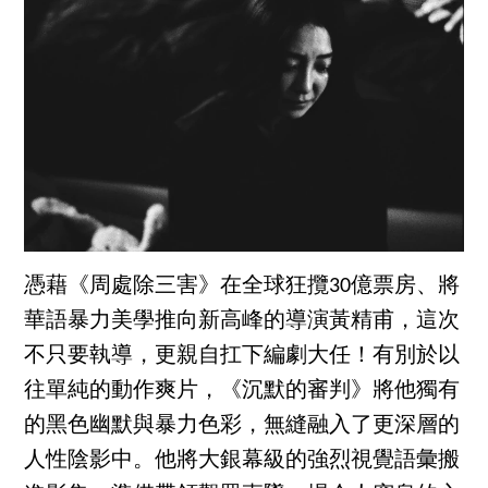
憑藉《周處除三害》在全球狂攬30億票房、將
華語暴力美學推向新高峰的導演黃精甫，這次
不只要執導，更親自扛下編劇大任！有別於以
往單純的動作爽片，《沉默的審判》將他獨有
的黑色幽默與暴力色彩，無縫融入了更深層的
人性陰影中。他將大銀幕級的強烈視覺語彙搬