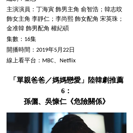
主演演員：丁海寅 飾男主角 俞智浩；韓志旼
飾女主角 李靜仁；李尚熙 飾女配角 宋英珠；
金准韓 飾男配角 權紀碩
集數：16集
開播時間：2019年5月22日
線上看平台：MBC、Netflix
「單親爸爸／媽媽戀愛」陸韓劇推薦
6：
孫儷、吳慷仁《危險關係》