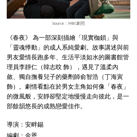
Source：MBC劇照
《春夜》 為一部深刻描繪「現實枷鎖」與
「靈魂悸動」的成人系純愛劇。故事講述與前
男友愛情長跑多年、生活平淡如水的圖書館管
理員李靜仁（韓志旼 飾），遇見了溫柔內
斂、獨自撫養兒子的藥劑師俞智浩（丁海寅
飾）。劇情看點在於男女主角如何像「春夜」
的微風般，安靜卻堅定地慢慢走向彼此，是一
部餘韻悠長的成熟戀愛佳作。
導演：安畔錫
編劇：金恩