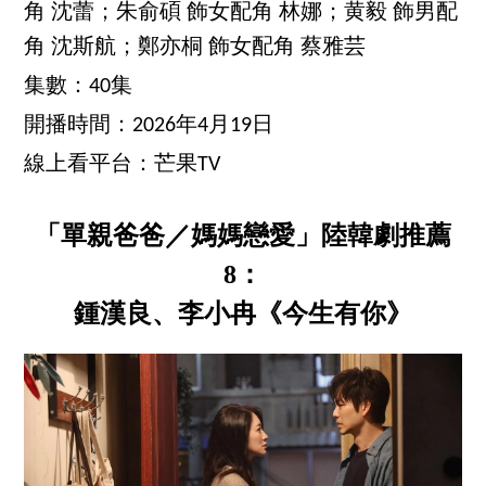
角 沈蕾；朱俞碩 飾女配角 林娜；黄毅 飾男配
角 沈斯航；鄭亦桐 飾女配角 蔡雅芸
集數：40集
開播時間：2026年4月19日
線上看平台：芒果TV
「單親爸爸／媽媽戀愛」陸韓劇推薦
8：
鍾漢良、李小冉《今生有你》