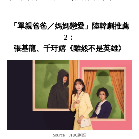
「單親爸爸／媽媽戀愛」陸韓劇推薦
2：
張基龍、千玗嬉《雖然不是英雄》
Source：JTBC劇照