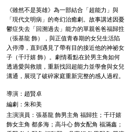
《雖然不是英雄》為一部結合「超能力」與
「現代文明病」的奇幻治癒劇。故事講述因憂
鬱症失去「回溯過去」能力的單親爸爸福歸拄
（張基龍 飾），與正值青春期的女兒生活陷
入停滯，直到遇見了帶有目的接近他的神祕女
子（千玗嬉 飾）。劇情看點在於男主角如何
透過愛與救贖，重新找回超能力並學會與女兒
溝通，展現了破碎家庭重新完整的感人過程。
導演：趙賢卓
編劇：朱和美
主演演員：張基龍 飾男主角 福歸拄；千玗嬉
飾女主角 都多海；高斗心 飾女配角 福滿鑫；