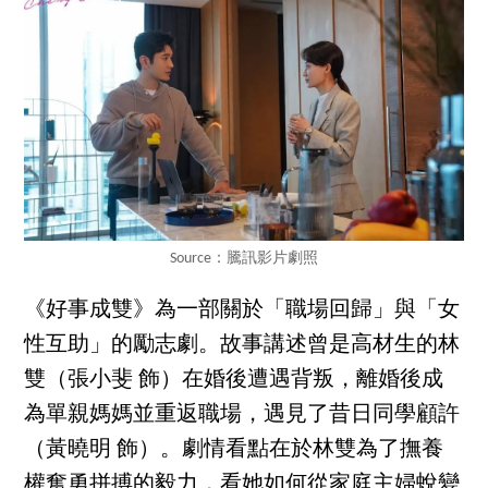
Source：騰訊影片劇照
《好事成雙》為一部關於「職場回歸」與「女
性互助」的勵志劇。故事講述曾是高材生的林
雙（張小斐 飾）在婚後遭遇背叛，離婚後成
為單親媽媽並重返職場，遇見了昔日同學顧許
（黃曉明 飾）。劇情看點在於林雙為了撫養
權奮勇拼搏的毅力，看她如何從家庭主婦蛻變