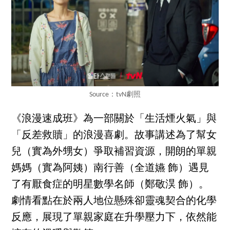
Source：tvN劇照
《浪漫速成班》為一部關於「生活煙火氣」與
「反差救贖」的浪漫喜劇。故事講述為了幫女
兒（實為外甥女）爭取補習資源，開朗的單親
媽媽（實為阿姨）南行善（全道嬿 飾）遇見
了有厭食症的明星數學名師（鄭敬淏 飾）。
劇情看點在於兩人地位懸殊卻靈魂契合的化學
反應，展現了單親家庭在升學壓力下，依然能