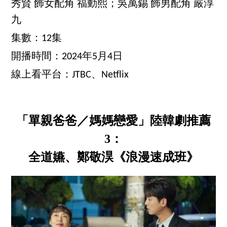
秀賢 飾女配角 福動熙；吳萬錫 飾男配角 嚴淳
九
集數：12集
開播時間：2024年5月4日
線上看平台：JTBC、Netflix
「單親爸爸／媽媽戀愛」陸韓劇推薦
3：
全道嬿、鄭敬淏《浪漫速成班》