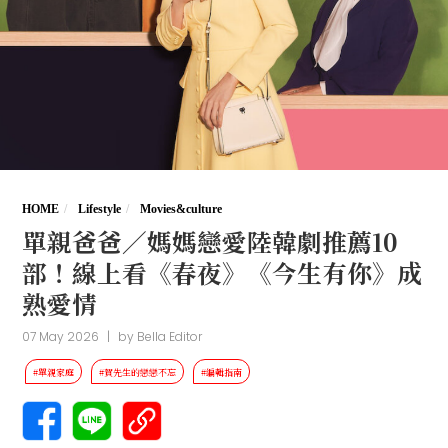
HOME
Lifestyle
Movies&culture
單親爸爸／媽媽戀愛陸韓劇推薦10
部！線上看《春夜》《今生有你》成
熟愛情
07 May 2026
|
by
Bella Editor
#單親家庭
#賀先生的戀戀不忘
#編輯指南