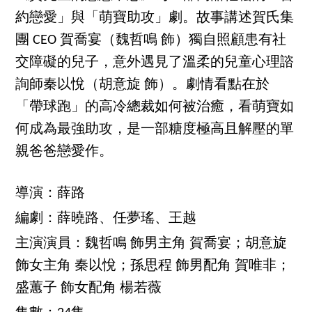
約戀愛」與「萌寶助攻」劇。故事講述賀氏集
團 CEO 賀喬宴（魏哲鳴 飾）獨自照顧患有社
交障礙的兒子，意外遇見了溫柔的兒童心理諮
詢師秦以悅（胡意旋 飾）。劇情看點在於
「帶球跑」的高冷總裁如何被治癒，看萌寶如
何成為最強助攻，是一部糖度極高且解壓的單
親爸爸戀愛作。
導演：薛路
編劇：薛曉路、任夢瑤、王越
主演演員：魏哲鳴 飾男主角 賀喬宴；胡意旋
飾女主角 秦以悅；孫思程 飾男配角 賀唯非；
盛蕙子 飾女配角 楊若薇