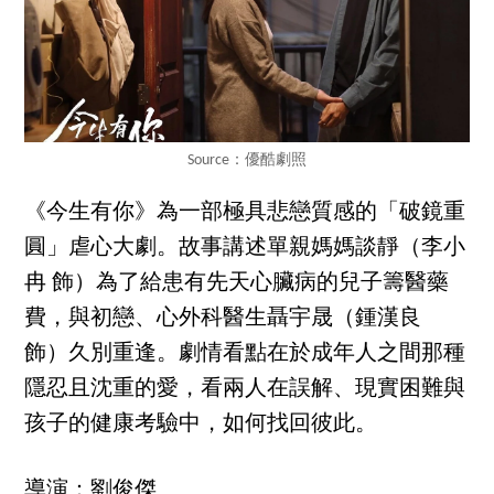
Source：優酷劇照
《今生有你》為一部極具悲戀質感的「破鏡重
圓」虐心大劇。故事講述單親媽媽談靜（李小
冉 飾）為了給患有先天心臟病的兒子籌醫藥
費，與初戀、心外科醫生聶宇晟（鍾漢良
飾）久別重逢。劇情看點在於成年人之間那種
隱忍且沈重的愛，看兩人在誤解、現實困難與
孩子的健康考驗中，如何找回彼此。
導演：劉俊傑