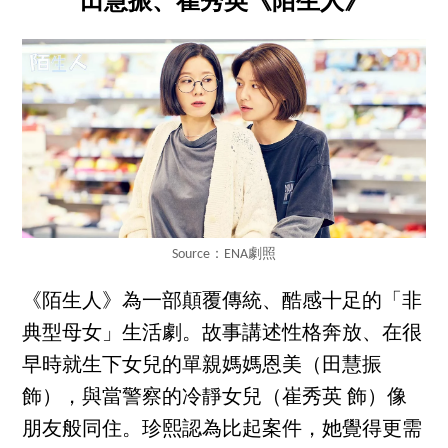
田慧振、崔秀英《陌生人》
Source：ENA劇照
《陌生人》為一部顛覆傳統、酷感十足的「非
典型母女」生活劇。故事講述性格奔放、在很
早時就生下女兒的單親媽媽恩美（田慧振
飾），與當警察的冷靜女兒（崔秀英 飾）像
朋友般同住。珍熙認為比起案件，她覺得更需