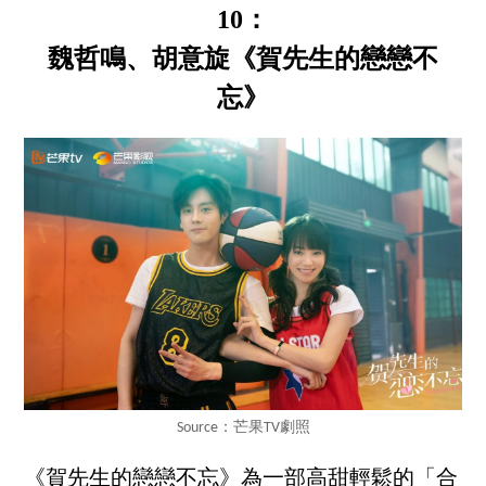
10：
魏哲鳴、胡意旋《賀先生的戀戀不
忘》
Source：芒果TV劇照
《賀先生的戀戀不忘》為一部高甜輕鬆的「合