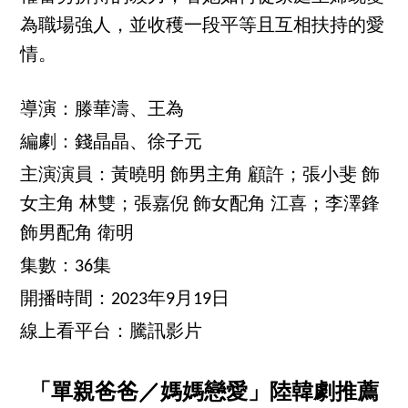
為職場強人，並收穫一段平等且互相扶持的愛
情。
導演：滕華濤、王為
編劇：錢晶晶、徐子元
主演演員：黃曉明 飾男主角 顧許；張小斐 飾
女主角 林雙；張嘉倪 飾女配角 江喜；李澤鋒
飾男配角 衛明
集數：36集
開播時間：2023年9月19日
線上看平台：騰訊影片
「單親爸爸／媽媽戀愛」陸韓劇推薦