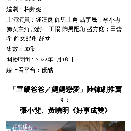
編劇：柏邦妮
主演演員：鍾漢良 飾男主角 聶宇晟；李小冉
飾女主角 談靜；王陽 飾男配角 盛方庭；田蕾
希 飾女配角 舒琴
集數：30集
開播時間：2022年1月18日
線上看平台：優酷
「單親爸爸／媽媽戀愛」陸韓劇推薦
9：
張小斐、黃曉明《好事成雙》