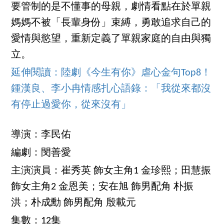
要管制的是不懂事的母親，劇情看點在於單親
媽媽不被「長輩身份」束縛，勇敢追求自己的
愛情與慾望，重新定義了單親家庭的自由與獨
立。
延伸閱讀：陸劇《今生有你》虐心金句Top8！
鍾漢良、李小冉情感扎心語錄：「我從來都沒
有停止過愛你，從來沒有」
導演：李民佑
編劇：閔善愛
主演演員：崔秀英 飾女主角1 金珍熙；田慧振
飾女主角2 金恩美；安在旭 飾男配角 朴振
洪；朴成勳 飾男配角 殷載元
集數：12集