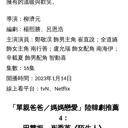
擁有的溫暖與歡笑。
導演：柳濟元
編劇：楊熙勝、呂恩浩
主演演員：鄭敬淏 飾男主角 崔直說；全道嬿
飾女主角 南行善；盧允瑞 飾女配角 南海伊；
辛載夏 飾男配角 智動喜
集數：16集
開播時間：2023年1月14日
線上看平台：tvN、Netflix
「單親爸爸／媽媽戀愛」陸韓劇推薦
4：