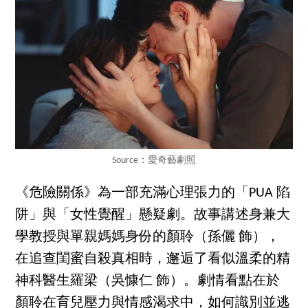
Source：愛奇藝劇照
《危險關係》為一部充滿心理張力的「PUA 陷
阱」與「女性覺醒」懸疑劇。故事講述身兼大
學教授與單親媽媽身份的顏聆（孫儷 飾），
在追查閨蜜自殺真相時，邂逅了看似溫柔的精
神科醫生羅梁（吳慷仁 飾）。劇情看點在於
顏聆在育兒壓力與情感渴求中，如何識別並逃