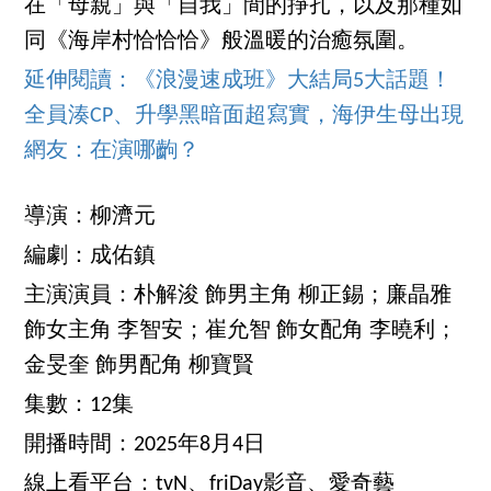
在「母親」與「自我」間的掙扎，以及那種如
同《海岸村恰恰恰》般溫暖的治癒氛圍。
延伸閱讀：《浪漫速成班》大結局5大話題！
全員湊CP、升學黑暗面超寫實，海伊生母出現
網友：在演哪齣？
導演：柳濟元
編劇：成佑鎮
主演演員：朴解浚 飾男主角 柳正錫；廉晶雅
飾女主角 李智安；崔允智 飾女配角 李曉利；
金旻奎 飾男配角 柳寶賢
集數：12集
開播時間：2025年8月4日
線上看平台：tvN、friDay影音、愛奇藝