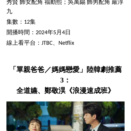
秀賢 飾女配角 福動熙；吳萬錫 飾男配角 嚴淳
九
集數：12集
開播時間：2024年5月4日
線上看平台：JTBC、Netflix
「單親爸爸／媽媽戀愛」陸韓劇推薦
3：
全道嬿、鄭敬淏《浪漫速成班》