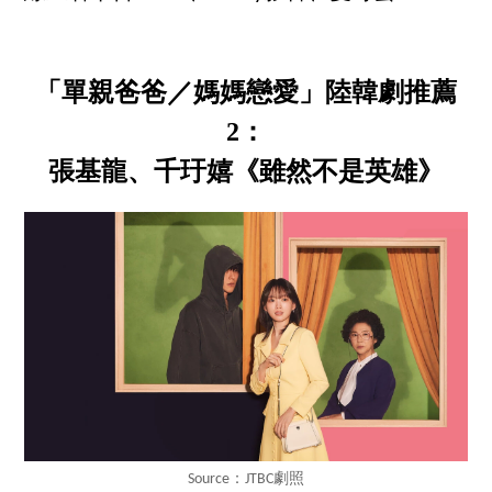
「單親爸爸／媽媽戀愛」陸韓劇推薦
2：
張基龍、千玗嬉《雖然不是英雄》
Source：JTBC劇照