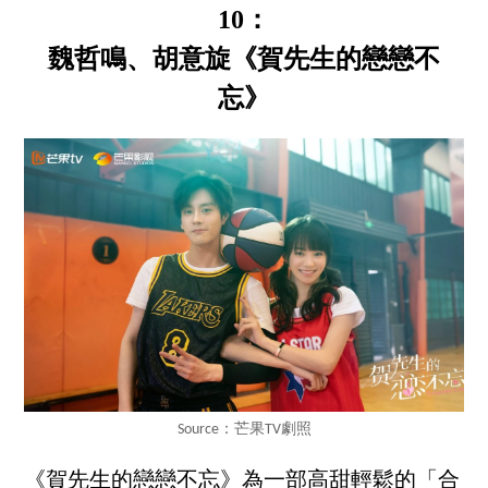
10：
魏哲鳴、胡意旋《賀先生的戀戀不
忘》
Source：芒果TV劇照
《賀先生的戀戀不忘》為一部高甜輕鬆的「合