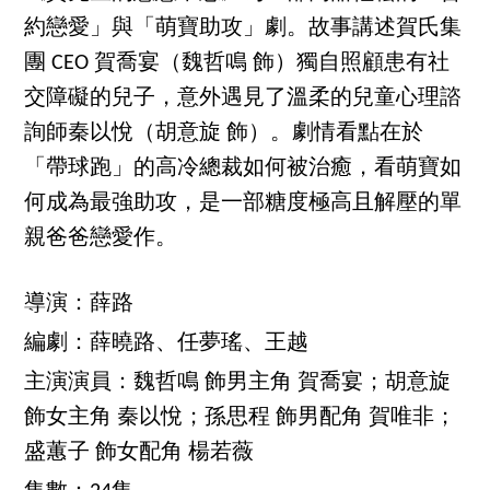
約戀愛」與「萌寶助攻」劇。故事講述賀氏集
團 CEO 賀喬宴（魏哲鳴 飾）獨自照顧患有社
交障礙的兒子，意外遇見了溫柔的兒童心理諮
詢師秦以悅（胡意旋 飾）。劇情看點在於
「帶球跑」的高冷總裁如何被治癒，看萌寶如
何成為最強助攻，是一部糖度極高且解壓的單
親爸爸戀愛作。
導演：薛路
編劇：薛曉路、任夢瑤、王越
主演演員：魏哲鳴 飾男主角 賀喬宴；胡意旋
飾女主角 秦以悅；孫思程 飾男配角 賀唯非；
盛蕙子 飾女配角 楊若薇