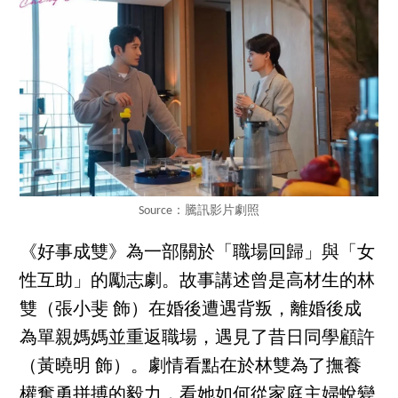
Source：騰訊影片劇照
《好事成雙》為一部關於「職場回歸」與「女
性互助」的勵志劇。故事講述曾是高材生的林
雙（張小斐 飾）在婚後遭遇背叛，離婚後成
為單親媽媽並重返職場，遇見了昔日同學顧許
（黃曉明 飾）。劇情看點在於林雙為了撫養
權奮勇拼搏的毅力，看她如何從家庭主婦蛻變