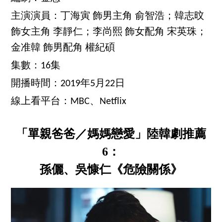
主演演員：丁海寅 飾男主角 俞智浩；韓志旼
飾女主角 李靜仁；李尚熙 飾女配角 宋英珠；
金准韓 飾男配角 權紀碩
集數：16集
開播時間：2019年5月22日
線上看平台：MBC、Netflix
「單親爸爸／媽媽戀愛」陸韓劇推薦
6：
孫儷、吳慷仁《危險關係》