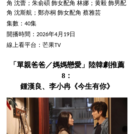
角 沈蕾；朱俞碩 飾女配角 林娜；黄毅 飾男配
角 沈斯航；鄭亦桐 飾女配角 蔡雅芸
集數：40集
開播時間：2026年4月19日
線上看平台：芒果TV
「單親爸爸／媽媽戀愛」陸韓劇推薦
8：
鍾漢良、李小冉《今生有你》