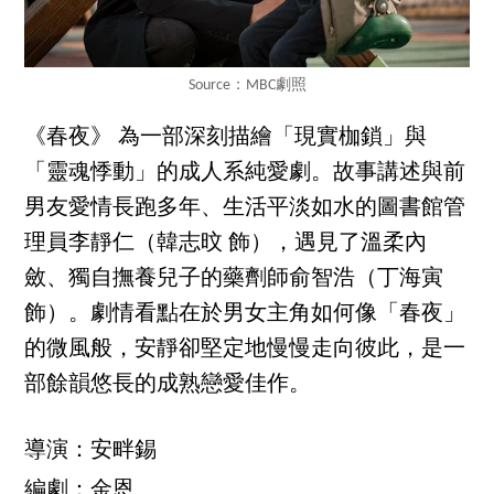
Source：MBC劇照
《春夜》 為一部深刻描繪「現實枷鎖」與
「靈魂悸動」的成人系純愛劇。故事講述與前
男友愛情長跑多年、生活平淡如水的圖書館管
理員李靜仁（韓志旼 飾），遇見了溫柔內
斂、獨自撫養兒子的藥劑師俞智浩（丁海寅
飾）。劇情看點在於男女主角如何像「春夜」
的微風般，安靜卻堅定地慢慢走向彼此，是一
部餘韻悠長的成熟戀愛佳作。
導演：安畔錫
編劇：金恩