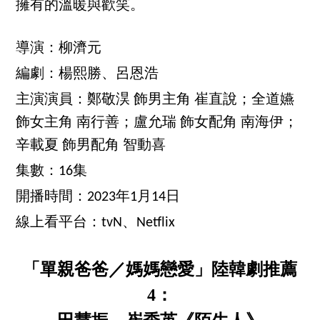
擁有的溫暖與歡笑。
導演：柳濟元
編劇：楊熙勝、呂恩浩
主演演員：鄭敬淏 飾男主角 崔直說；全道嬿
飾女主角 南行善；盧允瑞 飾女配角 南海伊；
辛載夏 飾男配角 智動喜
集數：16集
開播時間：2023年1月14日
線上看平台：tvN、Netflix
「單親爸爸／媽媽戀愛」陸韓劇推薦
4：