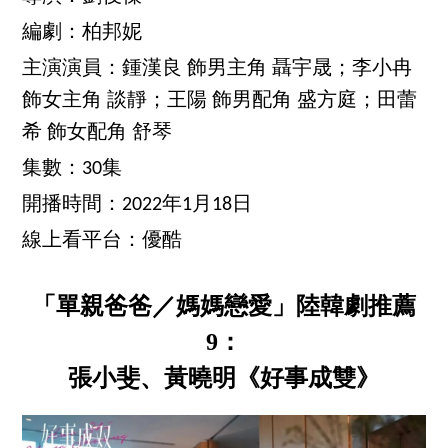
編劇：柏邦妮
主演演員：鍾漢良 飾男主角 聶宇晟；李小冉
飾女主角 談靜；王陽 飾男配角 盛方庭；田蕾
希 飾女配角 舒琴
集數：30集
開播時間：2022年1月18日
線上看平台：優酷
「單親爸爸／媽媽戀愛」陸韓劇推薦
9：
張小斐、黃曉明《好事成雙》