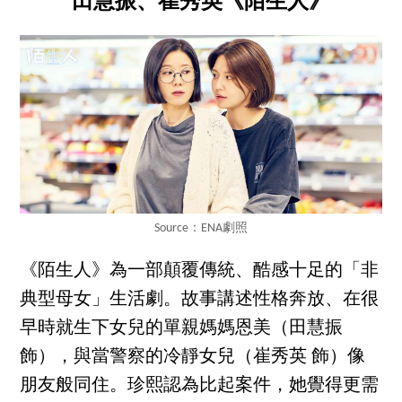
田慧振、崔秀英《陌生人》
Source：ENA劇照
《陌生人》為一部顛覆傳統、酷感十足的「非
典型母女」生活劇。故事講述性格奔放、在很
早時就生下女兒的單親媽媽恩美（田慧振
飾），與當警察的冷靜女兒（崔秀英 飾）像
朋友般同住。珍熙認為比起案件，她覺得更需