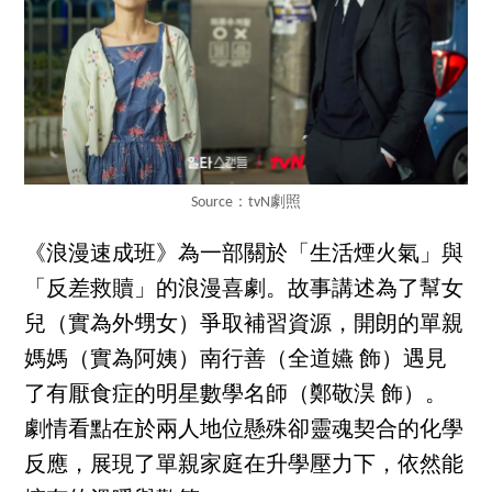
Source：tvN劇照
《浪漫速成班》為一部關於「生活煙火氣」與
「反差救贖」的浪漫喜劇。故事講述為了幫女
兒（實為外甥女）爭取補習資源，開朗的單親
媽媽（實為阿姨）南行善（全道嬿 飾）遇見
了有厭食症的明星數學名師（鄭敬淏 飾）。
劇情看點在於兩人地位懸殊卻靈魂契合的化學
反應，展現了單親家庭在升學壓力下，依然能