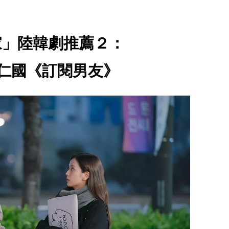
家」陸韓劇推薦２：
、徐仁國《訂閱男友》