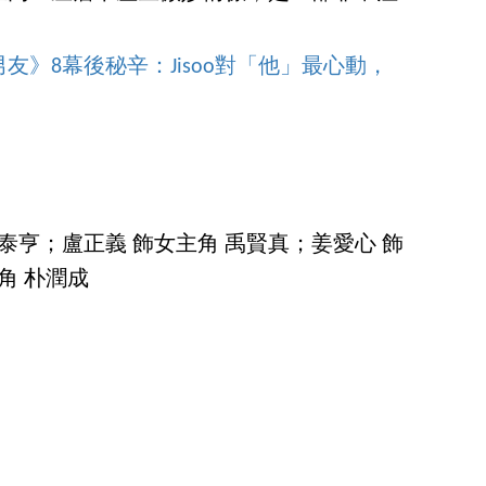
》8幕後秘辛：Jisoo對「他」最心動，
泰亨；盧正義 飾女主角 禹賢真；姜愛心 飾
角 朴潤成