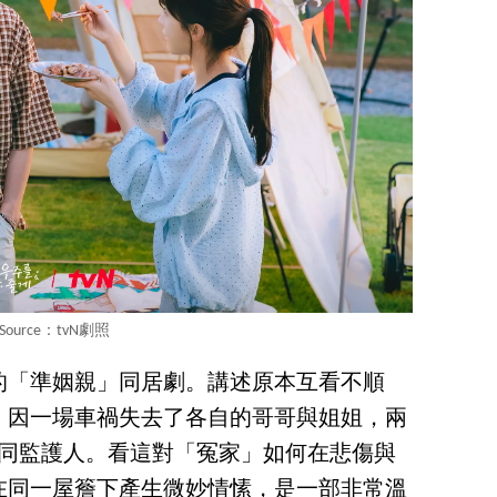
Source：tvN劇照
的「準姻親」同居劇。講述原本互看不順
，因一場車禍失去了各自的哥哥與姐姐，兩
的共同監護人。看這對「冤家」如何在悲傷與
在同一屋簷下產生微妙情愫，是一部非常溫