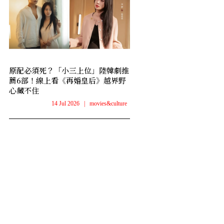
原配必須死？「小三上位」陸韓劇推
薦6部！線上看《再婚皇后》越界野
心藏不住
14 Jul 2026
|
movies&culture