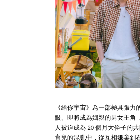
《給你宇宙》為一部極具張力
眼、即將成為姻親的男女主角
人被迫成為 20 個月大侄子
育兒的混亂中，從互相嫌棄到