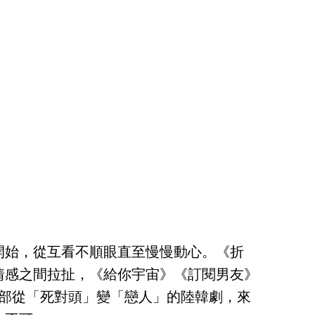
開始，從互看不順眼直至慢慢動心。《折
情感之間拉扯，《給你宇宙》《訂閱男友》
8部從「死對頭」變「戀人」的陸韓劇，來