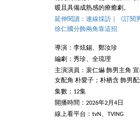
暖且具備成熟感的療癒劇。
延伸閱讀：連線採訪｜《訂閱男友
徐仁國分飾兩角靠這招
導演：李炫錫、鄭汝珍
編劇：秀珍、全琉理
主演演員：裴仁爀 飾男主角 宣
女配角 朴愛子；朴栖含 飾男配
集數：12集
開播時間：2026年2月4日
線上看平台：tvN、TVING