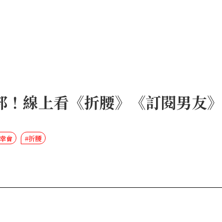
部！線上看《折腰》《訂閱男友
的幸會
#折腰