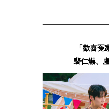
「歡喜冤
裴仁爀、