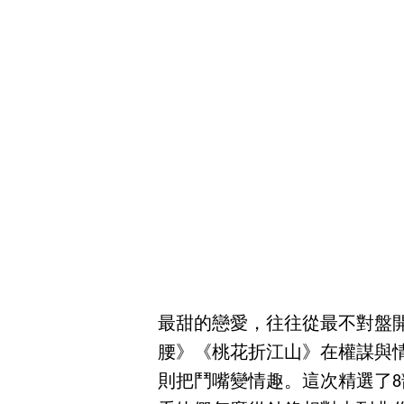
最甜的戀愛，往往從最不對盤
腰》《桃花折江山》在權謀與
則把鬥嘴變情趣。這次精選了