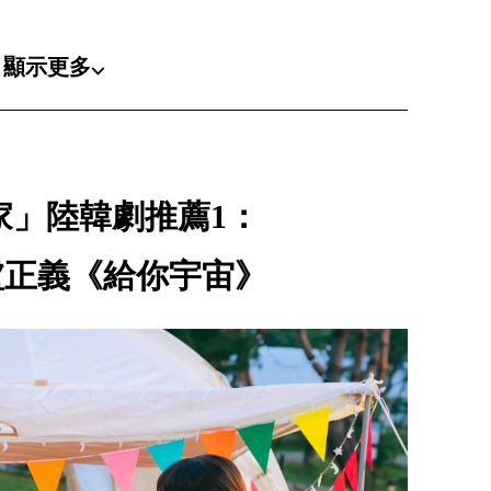
顯示更多⌵
家」陸韓劇推薦1：
盧正義《給你宇宙》