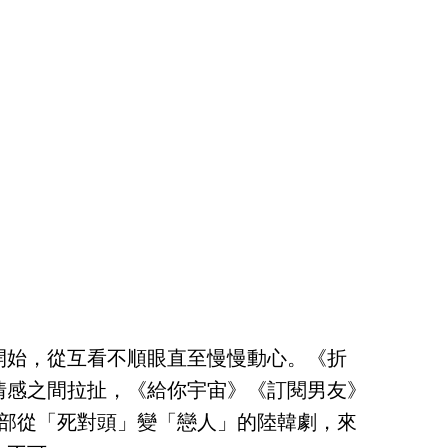
開始，從互看不順眼直至慢慢動心。《折
情感之間拉扯，《給你宇宙》《訂閱男友》
8部從「死對頭」變「戀人」的陸韓劇，來