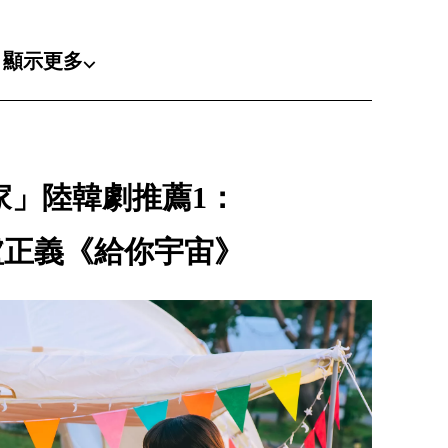
顯示更多⌵
家」陸韓劇推薦1：
盧正義《給你宇宙》