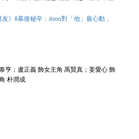
》8幕後秘辛：Jisoo對「他」最心動，
泰亨；盧正義 飾女主角 禹賢真；姜愛心 飾
角 朴潤成