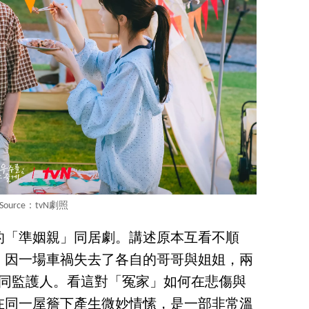
Source：tvN劇照
的「準姻親」同居劇。講述原本互看不順
，因一場車禍失去了各自的哥哥與姐姐，兩
的共同監護人。看這對「冤家」如何在悲傷與
在同一屋簷下產生微妙情愫，是一部非常溫