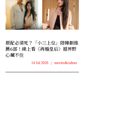
原配必須死？「小三上位」陸韓劇推
薦6部！線上看《再婚皇后》越界野
心藏不住
14 Jul 2026
|
movies&culture