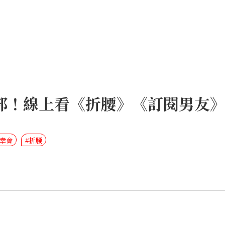
部！線上看《折腰》《訂閱男友
的幸會
#折腰