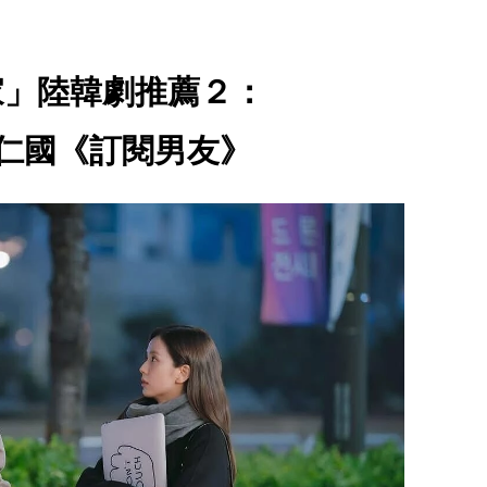
家」陸韓劇推薦２：
、徐仁國《訂閱男友》