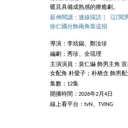
暖且具備成熟感的療癒劇。
延伸閱讀：連線採訪｜《訂閱男友
徐仁國分飾兩角靠這招
導演：李炫錫、鄭汝珍
編劇：秀珍、全琉理
主演演員：裴仁爀 飾男主角 宣
女配角 朴愛子；朴栖含 飾男配
集數：12集
開播時間：2026年2月4日
線上看平台：tvN、TVING