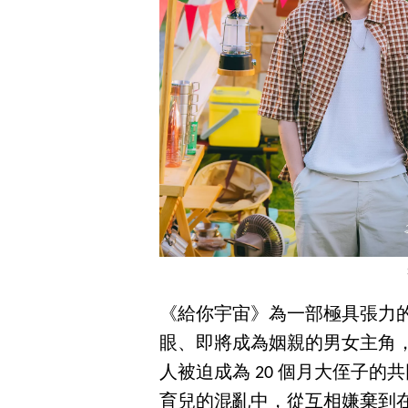
《給你宇宙》為一部極具張力
眼、即將成為姻親的男女主角
人被迫成為 20 個月大侄子
育兒的混亂中，從互相嫌棄到