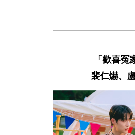
「歡喜冤
裴仁爀、