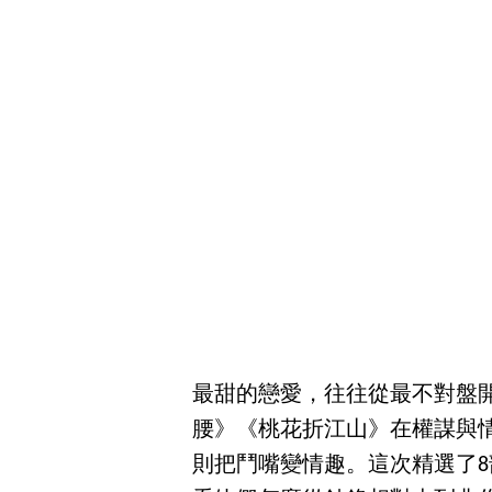
最甜的戀愛，往往從最不對盤
腰》《桃花折江山》在權謀與
則把鬥嘴變情趣。這次精選了