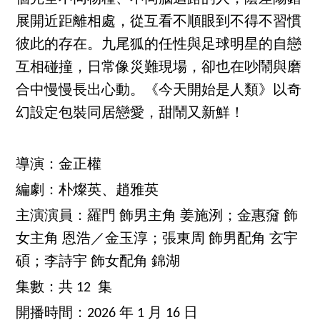
展開近距離相處，從互看不順眼到不得不習慣
彼此的存在。九尾狐的任性與足球明星的自戀
互相碰撞，日常像災難現場，卻也在吵鬧與磨
合中慢慢長出心動。《今天開始是人類》以奇
幻設定包裝同居戀愛，甜鬧又新鮮！
導演：金正權
編劇：朴燦英、趙雅英
主演演員：羅門 飾男主角 姜施洌；金惠奫 飾
女主角 恩浩／金玉淳；張東周 飾男配角 玄宇
碩；李詩宇 飾女配角 錦湖
集數：共 12 集
開播時間：2026 年 1 月 16 日