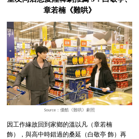
章若楠《難哄》
Source：優酷《難哄》劇照
因工作緣故回到家鄉的溫以凡（章若楠
飾），與高中時錯過的桑延（白敬亭 飾）再