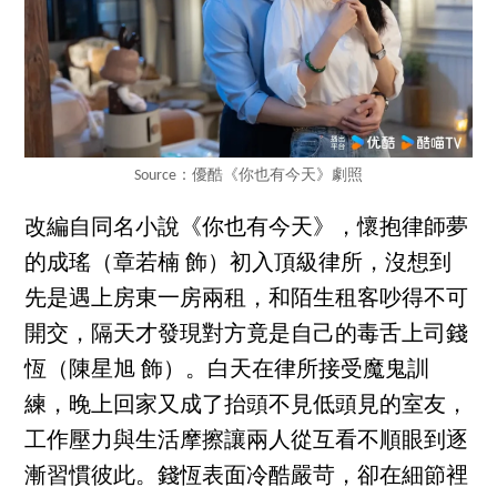
Source：優酷《你也有今天》劇照
改編自同名小說《你也有今天》，懷抱律師夢
的成瑤（章若楠 飾）初入頂級律所，沒想到
先是遇上房東一房兩租，和陌生租客吵得不可
開交，隔天才發現對方竟是自己的毒舌上司錢
恆（陳星旭 飾）。白天在律所接受魔鬼訓
練，晚上回家又成了抬頭不見低頭見的室友，
工作壓力與生活摩擦讓兩人從互看不順眼到逐
漸習慣彼此。錢恆表面冷酷嚴苛，卻在細節裡