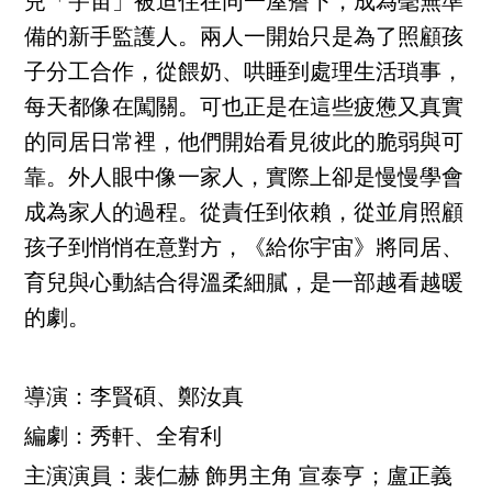
兒「宇宙」被迫住在同一屋簷下，成為毫無準
備的新手監護人。兩人一開始只是為了照顧孩
子分工合作，從餵奶、哄睡到處理生活瑣事，
每天都像在闖關。可也正是在這些疲憊又真實
的同居日常裡，他們開始看見彼此的脆弱與可
靠。外人眼中像一家人，實際上卻是慢慢學會
成為家人的過程。從責任到依賴，從並肩照顧
孩子到悄悄在意對方，《給你宇宙》將同居、
育兒與心動結合得溫柔細膩，是一部越看越暖
的劇。
導演：李賢碩、鄭汝真
編劇：秀軒、全宥利
主演演員：裴仁赫 飾男主角 宣泰亨；盧正義