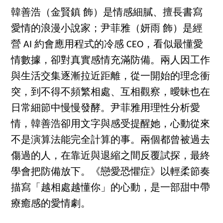
韓善浩（金賢鎮 飾）是情感細膩、擅長書寫
愛情的浪漫小說家；尹菲雅（妍雨 飾）是經
營 AI 約會應用程式的冷感 CEO，看似最懂愛
情數據，卻對真實感情充滿防備。兩人因工作
與生活交集逐漸拉近距離，從一開始的理念衝
突，到不得不頻繁相處、互相觀察，曖昧也在
日常細節中慢慢發酵。尹菲雅用理性分析愛
情，韓善浩卻用文字與感受提醒她，心動從來
不是演算法能完全計算的事。兩個都曾被過去
傷過的人，在靠近與退縮之間反覆試探，最終
學會把防備放下。《戀愛恐懼症》以輕柔節奏
描寫「越相處越懂你」的心動，是一部甜中帶
療癒感的愛情劇。