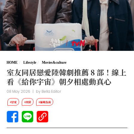
HOME
Lifestyle
Movies&culture
室友同居戀愛陸韓劇推薦 8 部！線上
看《給你宇宙》朝夕相處動真心
08 May 2026
|
by
Bella Editor
#戀愛
#同居
#編輯指南