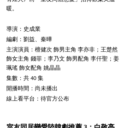
暖。
導演：史成業
編劇：劉益、秦曄
主演演員：檀健次 飾男主角 李亦非；王楚然
飾女主角 錢菲；李乃文 飾男配角 李仟聖；姜
珮瑤 飾女配角 姚晶晶
集數：共 40 集
開播時間：尚未播出
線上看平台：待官方公布
室友同居戀愛陸韓劇推薦 3：白敬亭、