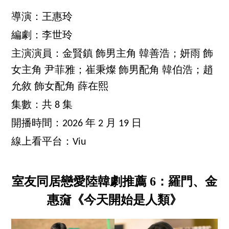
導演：王惠玲
編劇：李世玲
主演演員：金賢鎮 飾男主角 韓善浩；妍雨 飾
女主角 尹菲雅；崔秉燦 飾男配角 韓伯浩；趙
允敘 飾女配角 薛在熙
集數：共 8 集
開播時間：2026 年 2 月 19 日
線上看平台：Viu
室友同居戀愛陸韓劇推薦 6：羅門、金
惠奫《今天開始是人類》