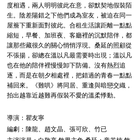
度相遇，兩人明明彼此在意，卻默契地假裝陌
生。陰差陽錯之下他們成為室友，被迫在同一
屋簷下重新面對彼此。合租生活讓距離一點點
縮短，早餐、加班夜、客廳裡的沉默陪伴，都
讓那些藏很久的關心悄悄浮現。桑延的照顧從
不張揚，卻總在溫以凡最需要時出現；溫以凡
也在他的陪伴裡慢慢卸下防備。沒有熱烈追
逐，而是在朝夕相處裡，把錯過的青春一點點
補回來。《難哄》將同居、重逢與暗戀交織，
拍出越靠近越難再假裝不愛的溫柔悸動。
導演：瞿友寧
編劇：陳龍、趙文晶、張可欣、竹已