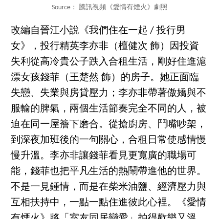
Source： 騰訊視頻《愛情有煙火》劇照
改編自晉江小說《我們住在一起 / 投行男
女》，投行精英李亦非（檀健次 飾）因投資
失利從高冷貴公子跌入合租生活，剛好住進滬
漂女孩錢菲（王楚然 飾）的房子。她正面臨
失戀、失業與房貸壓力；李亦非帶著傲嬌與不
服輸的脾氣，兩個生活節奏完全不同的人，被
迫在同一屋簷下磨合。從搶廚房、鬥嘴吵架，
到深夜加班後的一句關心，合租日常使感情慢
慢升溫。李亦非讓錢菲看見更寬廣的職場可
能，錢菲也把平凡生活的熱鬧帶進他的世界。
不是一見鍾情，而是在柴米油鹽、經濟壓力與
互相扶持中，一點一點住進彼此心裡。《愛情
有煙火》將「室友同居戀愛」拍得歡樂又溫