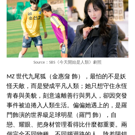
Source：SBS《今天開始是人類》劇照
MZ 世代九尾狐（金惠奫 飾），最怕的不是妖
怪天敵，而是變成平凡人類；她只想守住永恆
青春與美貌，刻意遠離善行與男人，卻因突發
事件被迫捲入人類生活。偏偏她遇上的，是羅
門飾演的世界級足球明星（羅門 飾），自
戀、耀眼、把身材管理看得比什麼都重要。兩
個完全不同物種、不同腦迴路的人，陰差陽錯