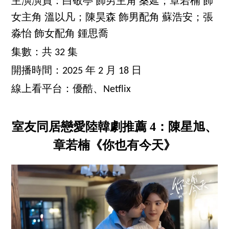
主演演員：白敬亭 飾男主角 桑延；章若楠 飾
女主角 溫以凡；陳昊森 飾男配角 蘇浩安；張
淼怡 飾女配角 鍾思喬
集數：共 32 集
開播時間：2025 年 2 月 18 日
線上看平台：優酷、Netflix
室友同居戀愛陸韓劇推薦 4：陳星旭、
章若楠《你也有今天》