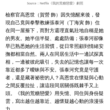
Source：Netflix《我的荒糖戀愛》劇照
檢察官高恩世（賀營 飾）因失憶醒來後，發
現自己竟與拳擊教練張泰河（丁海寅 飾）住
在同一屋簷下，而對方還理直氣壯地自稱是她
的男友。她半信半疑、處處防備；張泰河卻像
早已熟悉她的生活習慣，從日常照顧到情緒安
撫都相當自然。兩人在同居生活中一邊試探真
相，一邊被彼此吸引，失去的記憶也讓每一次
靠近都多了曖昧與不安。張泰河究竟是守護
者，還是藏著祕密的人？高恩世在懷疑與心動
之間反覆拉扯，讓這段同居關係既棘手又上
頭。《我的荒糖戀愛》用失憶、同住與身份疑
雲，寫出越住越靠近、越懷疑越心動的浪漫張
力。