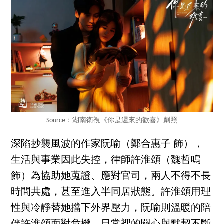
Source：湖南衛視《你是遲來的歡喜》劇照
深陷抄襲風波的作家阮喻（鄭合惠子 飾），
生活與事業因此失控，律師許淮頌（魏哲鳴
飾）為協助她蒐證、應對官司，兩人不得不長
時間共處，甚至進入半同居狀態。許淮頌用理
性與冷靜替她擋下外界壓力，阮喻則溫暖的陪