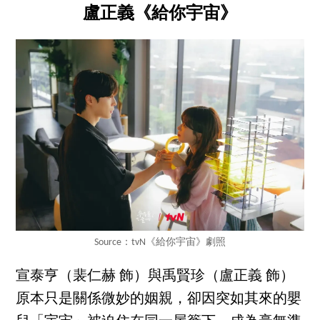
盧正義《給你宇宙》
Source：tvN《給你宇宙》劇照
宣泰亨（裴仁赫 飾）與禹賢珍（盧正義 飾）
原本只是關係微妙的姻親，卻因突如其來的嬰