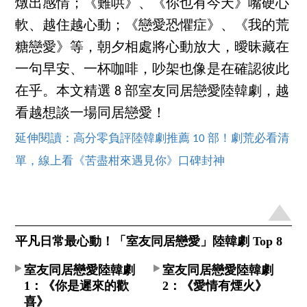
燉出感情；《難哄》、《你也有今天》嘴硬心
軟、越住越心動；《戀愛恐懼症》、《我的荒
糖戀愛》等，朝夕相處將心動放大，曖昧藏在
一句早安、一杯咖啡，吵架也像是在確認彼此
在乎。本文精選 8 部室友同居戀愛陸韓劇，越
看越想談一場同居戀愛！
延伸閱讀：高分零負評陸韓劇推薦 10 部！劇荒必看清
單，線上看《苦盡柑來遇見你》口碑封神
平凡日常最心動！「室友同居戀愛」陸韓劇 Top 8
室友同居戀愛陸韓劇
室友同居戀愛陸韓劇
1：《你是遲來的歡
2：《愛情有煙火》
喜》