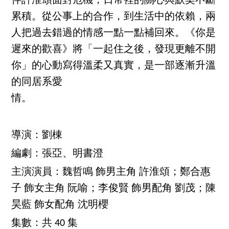
伴許淮頌面對危機，日常裡的關心與默契不斷
累積。從公事上的合作，到生活中的依賴，兩
人把過去錯過的情感一點一點補回來。《你是
遲來的歡喜》將「一起住之後，發現更離不開
你」的心動寫得溫柔又真實，是一部逐漸升溫
的同居系愛
情。
導演：劉棟
編劇：張亞、明書澄
主演演員：魏哲鳴 飾男主角 許淮頌；鄭合惠
子 飾女主角 阮喻；李俊賢 飾男配角 劉茂；陳
昊藍 飾女配角 沈明櫻
集數：共 40 集