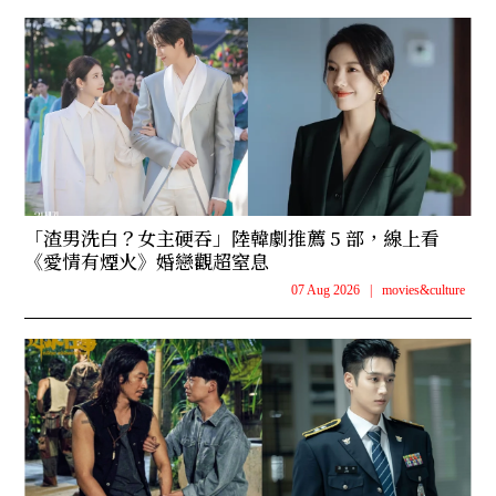
「渣男洗白？女主硬吞」陸韓劇推薦 5 部，線上看
《愛情有煙火》婚戀觀超窒息
07 Aug 2026
|
movies&culture