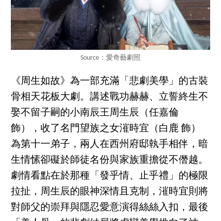
Source：愛奇藝劇照
《周生如故》為一部充滿「悲劇美學」的古裝
骨相天花板大劇。講述戰功赫赫、立誓終生不
娶不留子嗣的小南辰王周生辰（任嘉倫
飾），收了名門望族之女漼時宜（白鹿 飾）
為第十一弟子，兩人在西州府邸執手相伴，暗
生情愫卻礙於師徒名份與家族重擔從不僭越。
劇情看點在於那種「發乎情、止乎禮」的極限
拉扯，周生辰的眼神深情且克制，漼時宜則將
對師父的崇拜與隱忍愛意演得絲絲入扣，最後