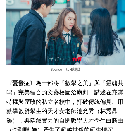
Source：tvN劇照
《憂鬱症》為一部將「數學之美」與「靈魂共
鳴」完美結合的文藝校園治癒劇。講述在充滿
特權與腐敗的私立名校中，打破傳統偏見、用
數學啟發學生的天才女老師池允秀（林秀晶
飾），與隱藏實力的自閉數學天才學生白勝由
（李到晛 飾）產生了超越世俗的師生情誼。