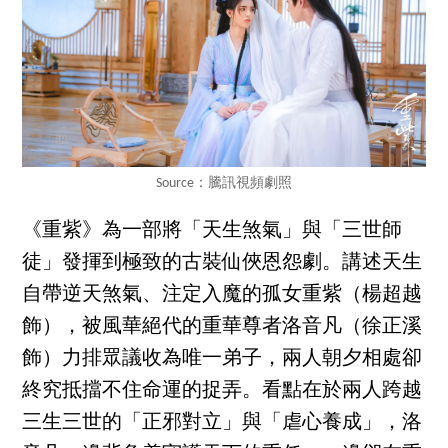
Source：騰訊視頻劇照
《重紫》為一部將「天生煞氣」與「三世師
徒」發揮到極致的古裝仙俠恩怨劇。講述天生
自帶逆天煞氣、注定入魔的孤女重紫（楊超越
飾），被風華絕代的重華尊者洛音凡（徐正溪
飾）力排眾議收為唯一弟子，兩人朝夕相處卻
終究抵擋不住命運的捉弄。看點在於兩人跨越
三生三世的「正邪對立」與「虐心養成」，洛