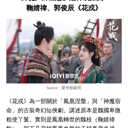
鞠婧禕、郭俊辰《花戎》
Source：愛奇藝劇照
《花戎》為一部關於「鳳凰涅槃」與「神魔宿
命」的古裝奇幻仙俠劇。講述原本是魏國卑微
粗使丫鬟、實則是鳳凰轉世的魏枝（鞠婧禕