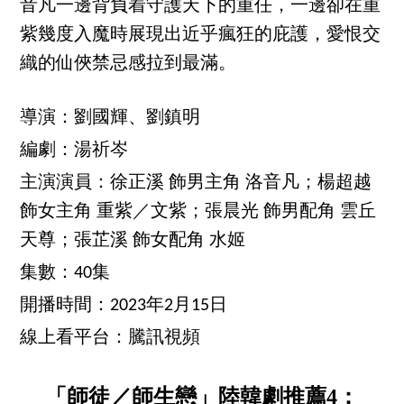
音凡一邊背負着守護天下的重任，一邊卻在重
紫幾度入魔時展現出近乎瘋狂的庇護，愛恨交
織的仙俠禁忌感拉到最滿。
導演：劉國輝、劉鎮明
編劇：湯祈岑
主演演員：徐正溪 飾男主角 洛音凡；楊超越
飾女主角 重紫／文紫；張晨光 飾男配角 雲丘
天尊；張芷溪 飾女配角 水姬
集數：40集
開播時間：2023年2月15日
線上看平台：騰訊視頻
「師徒／師生戀」陸韓劇推薦4：