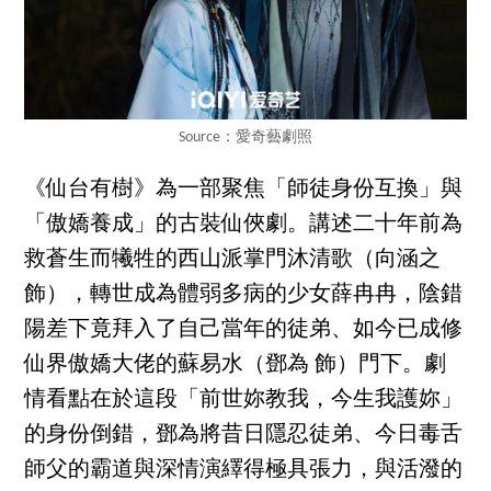
Source：愛奇藝劇照
《仙台有樹》為一部聚焦「師徒身份互換」與
「傲嬌養成」的古裝仙俠劇。講述二十年前為
救蒼生而犧牲的西山派掌門沐清歌（向涵之
飾），轉世成為體弱多病的少女薛冉冉，陰錯
陽差下竟拜入了自己當年的徒弟、如今已成修
仙界傲嬌大佬的蘇易水（鄧為 飾）門下。劇
情看點在於這段「前世妳教我，今生我護妳」
的身份倒錯，鄧為將昔日隱忍徒弟、今日毒舌
師父的霸道與深情演繹得極具張力，與活潑的