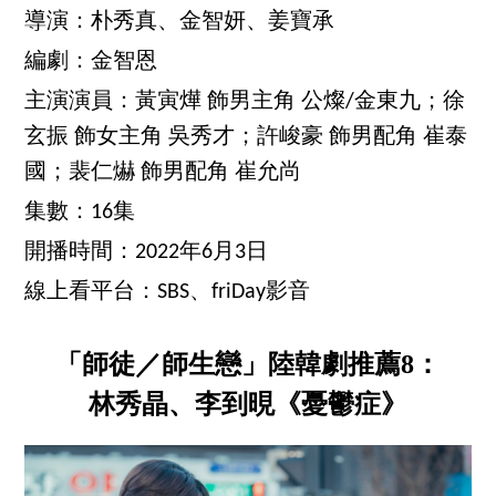
導演：朴秀真、金智妍、姜寶承
編劇：金智恩
主演演員：黃寅燁 飾男主角 公燦/金東九；徐
玄振 飾女主角 吳秀才；許峻豪 飾男配角 崔泰
國；裴仁爀 飾男配角 崔允尚
集數：16集
開播時間：2022年6月3日
線上看平台：SBS、friDay影音
「師徒／師生戀」陸韓劇推薦8：
林秀晶、李到晛《憂鬱症》