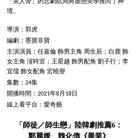
「美人骨」的悲劇結局將虐戀美學推向了神
壇。
導演：郭虎
編劇：墨寶非寶
主演演員：任嘉倫 飾男主角 周生辰；白鹿 飾
女主角 漼時宜；王星越 飾男配角 劉子行；李
宜儒 飾女配角 宏曉譽
集數：24集
開播時間：2021年8月18日
線上看平台：愛奇藝
「師徒／師生戀」陸韓劇推薦6：
鄭麗媛、魏化儁《畢業》