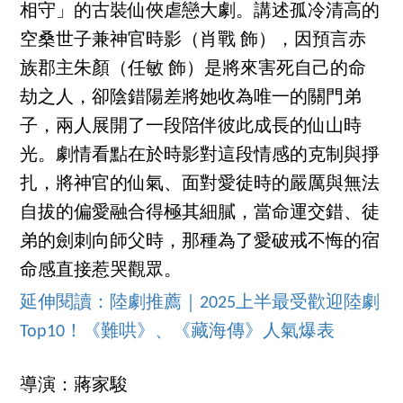
相守」的古裝仙俠虐戀大劇。講述孤冷清高的
空桑世子兼神官時影（肖戰 飾），因預言赤
族郡主朱顏（任敏 飾）是將來害死自己的命
劫之人，卻陰錯陽差將她收為唯一的關門弟
子，兩人展開了一段陪伴彼此成長的仙山時
光。劇情看點在於時影對這段情感的克制與掙
扎，將神官的仙氣、面對愛徒時的嚴厲與無法
自拔的偏愛融合得極其細膩，當命運交錯、徒
弟的劍刺向師父時，那種為了愛破戒不悔的宿
命感直接惹哭觀眾。
延伸閱讀：陸劇推薦｜2025上半最受歡迎陸劇
Top10！《難哄》、《藏海傳》人氣爆表
導演：蔣家駿