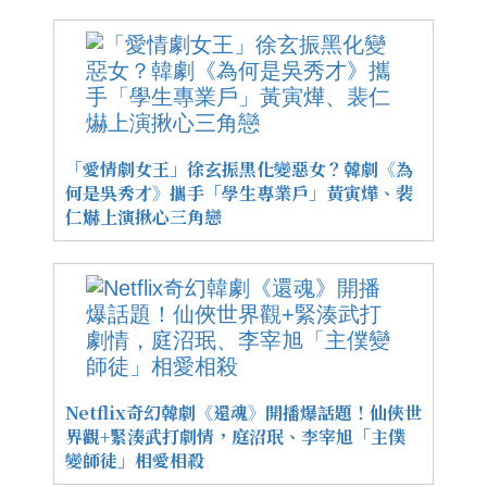
「愛情劇女王」徐玄振黑化變惡女？韓劇《為
何是吳秀才》攜手「學生專業戶」黃寅燁、裴
仁爀上演揪心三角戀
Netflix奇幻韓劇《還魂》開播爆話題！仙俠世
界觀+緊湊武打劇情，庭沼珉、李宰旭「主僕
變師徒」相愛相殺