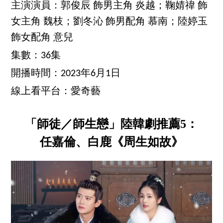
主演演員：郭俊辰 飾男主角 炎越；鞠婧禕 飾
女主角 魏枝；劉冬沁 飾男配角 慕南；陸婷玉
飾女配角 意兒
集數：36集
開播時間：2023年6月1日
線上看平台：愛奇藝
「師徒／師生戀」陸韓劇推薦5：
任嘉倫、白鹿《周生如故》