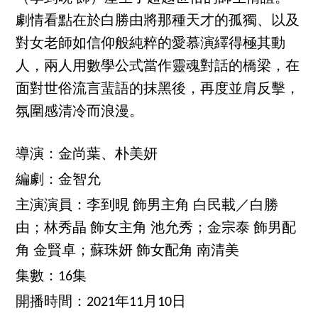
劇情看點在於白勝由將那種天才的孤獨、以及
對女老師如信仰般純粹的愛慕演繹得極其動
人，兩人用數學公式當作靈魂對話的橋梁，在
面對世俗流言蜚語的抹黑後，再度並肩反擊，
氛圍感清冷而浪漫。
導演：金尚葉、朴美妍
編劇：金智允
主演演員：李到晛 飾男主角 白民載／白勝
由；林秀晶 飾女主角 池允秀；金宗泰 飾男配
角 金賢卓；蘇珠妍 飾女配角 南清美
集數：16集
開播時間：2021年11月10日