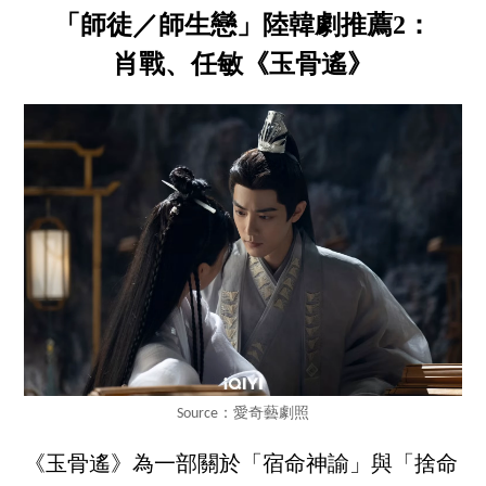
「師徒／師生戀」陸韓劇推薦2：
肖戰、任敏《玉骨遙》
Source：愛奇藝劇照
《玉骨遙》為一部關於「宿命神諭」與「捨命