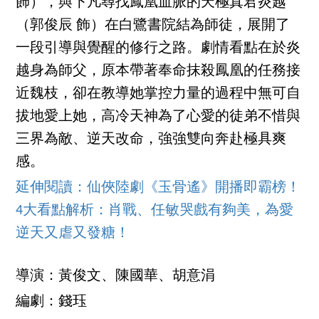
飾），與下凡尋找鳳凰血脈的天極真君炎越
（郭俊辰 飾）在白鷺書院結為師徒，展開了
一段引導與覺醒的修行之路。劇情看點在於炎
越身為師父，原本帶著奉命抹殺鳳凰的任務接
近魏枝，卻在教導她掌控力量的過程中無可自
拔地愛上她，高冷天神為了心愛的徒弟不惜與
三界為敵、逆天改命，強強雙向奔赴極具爽
感。
延伸閱讀：仙俠陸劇《玉骨遙》開播即霸榜！
4大看點解析：肖戰、任敏哭戲有夠美，為愛
逆天又虐又發糖！
導演：黃俊文、陳國華、胡意涓
編劇：錢珏