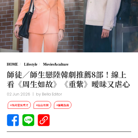
HOME
Lifestyle
Movies&culture
師徒／師生戀陸韓劇推薦8部！線上
看《周生如故》《重紫》曖昧又虐心
02 Jun 2026
|
by
Bella Editor
#為何是吳秀才
#仙台有樹
#編輯指南