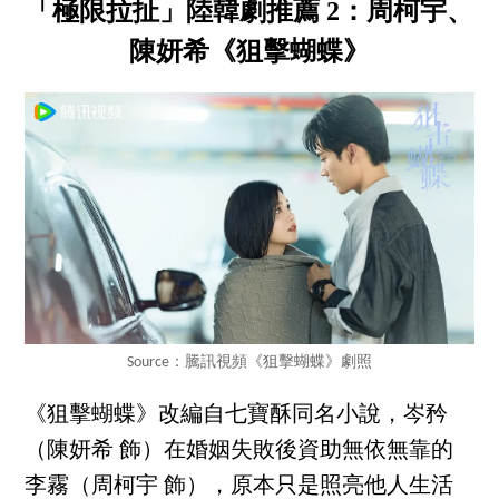
「極限拉扯」陸韓劇推薦 2：周柯宇、
陳妍希《狙擊蝴蝶》
Source：騰訊視頻《狙擊蝴蝶》劇照
《狙擊蝴蝶》改編自七寶酥同名小說，岑矜
（陳妍希 飾）在婚姻失敗後資助無依無靠的
李霧（周柯宇 飾），原本只是照亮他人生活