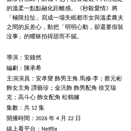
的溫柔一點點融化距離感。《秒殺愛情》將
「極限拉扯」寫成一場失眠都市女與溫柔農夫
之間的反差心，動把「明明心動，卻還要假裝
沒事」的曖昧拍得甜而不膩。
導演：安鐘然
編劇：陳承希
主演演員：安孝燮 飾男主角 馬修·李；蔡元彬
飾女主角 譚藝珍；金汎飾 飾男配角 徐艾瑞
克；高斗心 飾女配角 松鶴嬸
集數：共 12 集
開播時間：2026 年 4 月 22 日
線上看平台：Netflix