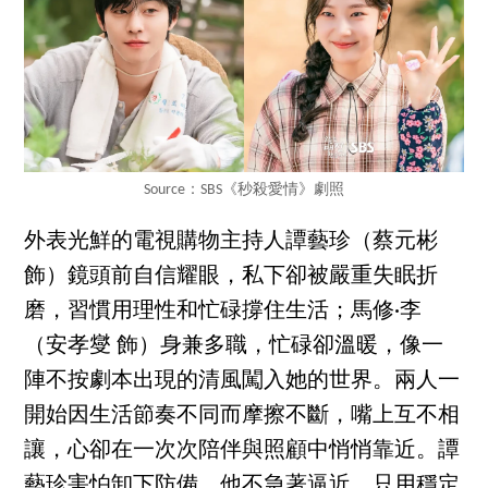
Source：SBS《秒殺愛情》劇照
外表光鮮的電視購物主持人譚藝珍（蔡元彬
飾）鏡頭前自信耀眼，私下卻被嚴重失眠折
磨，習慣用理性和忙碌撐住生活；馬修·李
（安孝燮 飾）身兼多職，忙碌卻溫暖，像一
陣不按劇本出現的清風闖入她的世界。兩人一
開始因生活節奏不同而摩擦不斷，嘴上互不相
讓，心卻在一次次陪伴與照顧中悄悄靠近。譚
藝珍害怕卸下防備，他不急著逼近，只用穩定