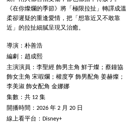
《在你燦爛的季節》將「極限拉扯」轉譯成溫
柔卻遲疑的重逢愛情，把「想靠近又不敢靠
近」的拉扯細膩呈現又治癒。
導演：朴善浩
編劇：趙成熙
主演演員：李聖經 飾男主角 鮮于燦；蔡鐘協
飾女主角 宋嘏爛；權度亨 飾男配角 姜赫燦；
李美淑 飾女配角 金娜娜
集數：共 12 集
開播時間：2026 年 2 月 20 日
線上看平台：Disney+