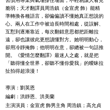
習慣用專業與氣場撐住場面，不輕易讓人看見
脆弱；天才翻譯員周浩鎮（金宣虎 飾）能精
準轉換各種語言，卻偏偏讀不懂她真正想說的
心。兩人在工作中被迫長時間相處，從誤解、
互懟到逐漸靠近，每次翻錯意思都把距離拉
遠，卻也讓彼此更想讀懂對方。她明明動心，
卻用冷靜掩飾；他明明在意，卻總被一句話推
開。《愛情怎麼翻譯》最迷人之處，就是把
「聽得懂全世界，卻聽不懂你愛我」的曖昧拉
扯拍得超浪漫！
導演：劉英恩
編劇：洪靜恩、洪美蘭
主演演員：金宣虎 飾男主角 周浩鎮；高允貞