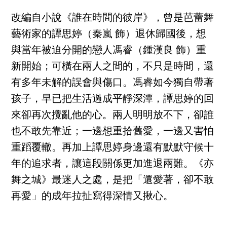
改編自小說《誰在時間的彼岸》，曾是芭蕾舞
藝術家的譚思婷（秦嵐 飾）退休歸國後，想
與當年被迫分開的戀人馮睿（鍾漢良 飾）重
新開始；可橫在兩人之間的，不只是時間，還
有多年未解的誤會與傷口。馮睿如今獨自帶著
孩子，早已把生活過成平靜深潭，譚思婷的回
來卻再次攪亂他的心。兩人明明放不下，卻誰
也不敢先靠近；一邊想重拾舊愛，一邊又害怕
重蹈覆轍。再加上譚思婷身邊還有默默守候十
年的追求者，讓這段關係更加進退兩難。《亦
舞之城》最迷人之處，是把「還愛著，卻不敢
再愛」的成年拉扯寫得深情又揪心。