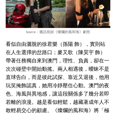
Source：騰訊視頻《燦爛的風和海》劇照
看似自由灑脫的徐君樂（孫陽 飾），實則站
在人生選擇的岔路口；麥又歌（陳昊宇 飾）
帶著任務獨自來到澳門，理性、負責，卻在一
次次碰壁中開始動搖。兩人相遇後，曖昧不是
直球告白，而是彼此試探、靠近又退後，他用
玩笑掩飾認真，她用冷靜壓住心動。澳門的夜
色、海風與異地感，讓這段關係多了幾分若即
若離的浪漫。越是看似輕鬆，越藏著成年人不
敢輕易交心的顧慮。《燦爛的風和海》將「極