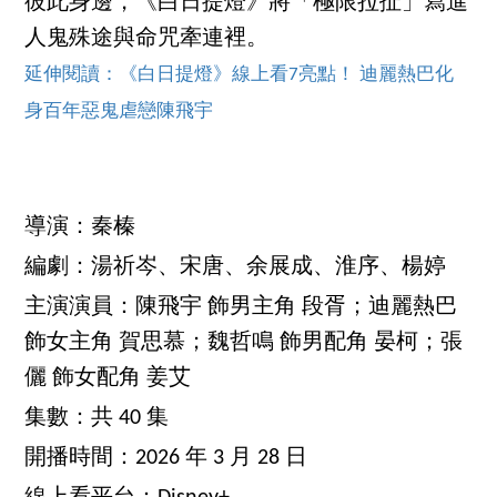
彼此身邊，《白日提燈》將「極限拉扯」寫進
人鬼殊途與命咒牽連裡。
延伸閱讀：《白日提燈》線上看7亮點！ 迪麗熱巴化
身百年惡鬼虐戀陳飛宇
導演：秦榛
編劇：湯祈岑、宋唐、余展成、淮序、楊婷
主演演員：陳飛宇 飾男主角 段胥；迪麗熱巴
飾女主角 賀思慕；魏哲鳴 飾男配角 晏柯；張
儷 飾女配角 姜艾
集數：共 40 集
開播時間：2026 年 3 月 28 日