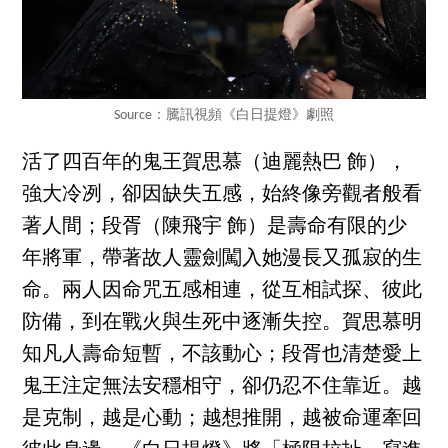
Source：騰訊視頻《白日提燈》劇照
活了四百年的鬼王賀思慕（迪麗熱巴 飾），
強大冷冽，卻因缺失五感，始終像旁觀者般看
著人間；段胥（陳飛宇 飾）是壽命有限的少
年將軍，帶著故人靈劍闖入她漫長又孤寂的生
命。兩人因命咒五感相連，從互相試探、彼此
防備，到在戰火與生死中逐漸失控。賀思慕明
知凡人壽命短暫，不該動心；段胥也清楚愛上
鬼王注定無法安穩相守，卻仍忍不住靠近。越
是克制，越是心動；越想推開，越被命運牽回