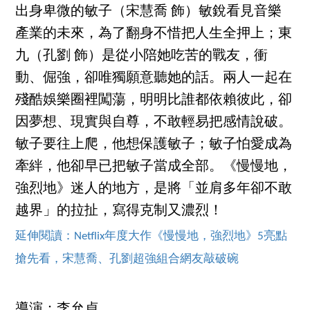
出身卑微的敏子（宋慧喬 飾）敏銳看見音樂
產業的未來，為了翻身不惜把人生全押上；東
九（孔劉 飾）是從小陪她吃苦的戰友，衝
動、倔強，卻唯獨願意聽她的話。兩人一起在
殘酷娛樂圈裡闖蕩，明明比誰都依賴彼此，卻
因夢想、現實與自尊，不敢輕易把感情說破。
敏子要往上爬，他想保護敏子；敏子怕愛成為
牽絆，他卻早已把敏子當成全部。《慢慢地，
強烈地》迷人的地方，是將「並肩多年卻不敢
越界」的拉扯，寫得克制又濃烈！
延伸閱讀：Netflix年度大作《慢慢地，強烈地》5亮點
搶先看，宋慧喬、孔劉超強組合網友敲破碗
導演：李允貞