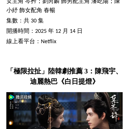
女主角 岑矜；劉芮麟 飾男配主角 瀋屹陽；陳
小紓 飾女配角 春暢
集數：共 30 集
開播時間：2025 年 12 月 14 日
線上看平台：Netflix
「極限拉扯」陸韓劇推薦 3：陳飛宇、
迪麗熱巴《白日提燈》