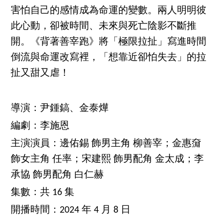
害怕自己的感情成為命運的變數。兩人明明彼
此心動，卻被時間、未來與死亡陰影不斷推
開。《背著善宰跑》將「極限拉扯」寫進時間
倒流與命運改寫裡，「想靠近卻怕失去」的拉
扯又甜又虐！
導演：尹鍾鎬、金泰燁
編劇：李施恩
主演演員：邊佑錫 飾男主角 柳善宰；金惠奫
飾女主角 任率；宋建熙 飾男配角 金太成；李
承協 飾男配角 白仁赫
集數：共 16 集
開播時間：2024 年 4 月 8 日