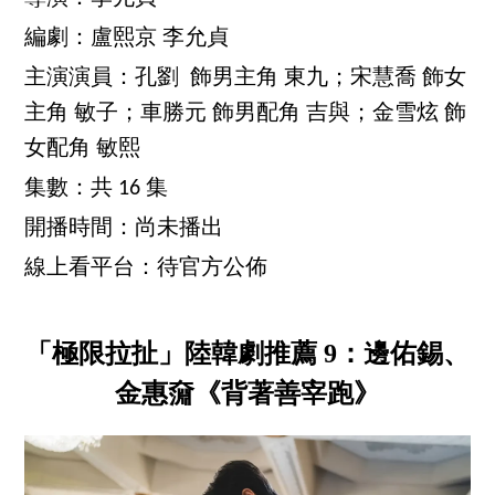
編劇：盧熙京 李允貞
主演演員：孔劉 飾男主角 東九；宋慧喬 飾女
主角 敏子；車勝元 飾男配角 吉與；金雪炫 飾
女配角 敏熙
集數：共 16 集
開播時間：尚未播出
線上看平台：待官方公佈
「極限拉扯」陸韓劇推薦 9：邊佑錫、
金惠奫《背著善宰跑》