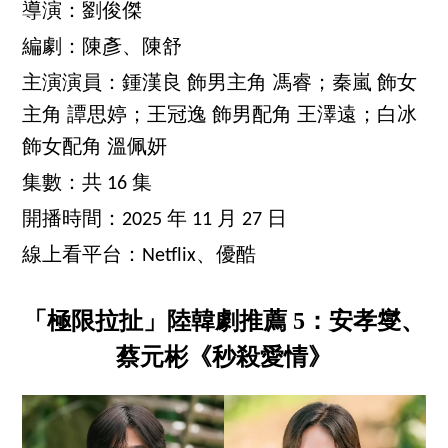
導演：劉俊傑
編劇：陳彥、陳舒
主演演員：鍾漢良 飾男主角 馮睿；秦嵐 飾女
主角 譚思婷；王冠逸 飾男配角 王澤遠；白冰
飾女配角 溫佩妍
集數：共 16 集
開播時間：2025 年 11 月 27 日
線上看平台：Netflix、優酷
「極限拉扯」陸韓劇推薦 5：安孝燮、
蔡元彬《秒殺愛情》