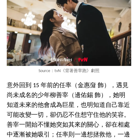
Source：tvN《背著善宰跑》劇照
意外回到 15 年前的任率（金惠奫 飾），遇見
尚未成名的少年柳善宰（邊佑錫 飾），她明
知道未來的他會成為巨星，也明知道自己靠近
可能改變一切，卻仍忍不住想守住他的笑容。
善宰一開始不懂她突如其來的關心，卻在相處
中逐漸被她吸引；任率則一邊想拯救他，一邊