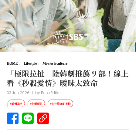
HOME
Lifestyle
Movies&culture
「極限拉扯」陸韓劇推薦 9 部！線上
看《秒殺愛情》曖昧太致命
03 Jun 2026
|
by
Bella Editor
#編輯指南
#狙擊蝴蝶
#在你燦爛的季節