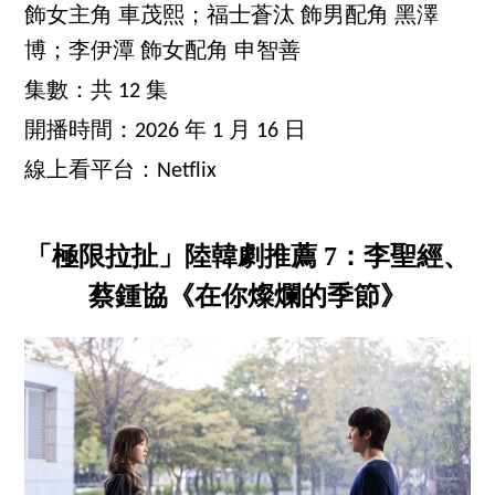
飾女主角 車茂熙；福士蒼汰 飾男配角 黑澤
博；李伊潭 飾女配角 申智善
集數：共 12 集
開播時間：2026 年 1 月 16 日
線上看平台：Netflix
「極限拉扯」陸韓劇推薦 7：李聖經、
蔡鍾協《在你燦爛的季節》