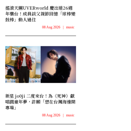
搖滾天團UVERworld 慶出道26週
年襲台！成員談父親節回憶「球棒變
鼓棒」動人過往
08 Aug 2026
|
music
新星 jo0ji 二度來台！為《死神》獻
唱圓童年夢，許願「想在台灣海邊開
專場」
08 Aug 2026
|
music