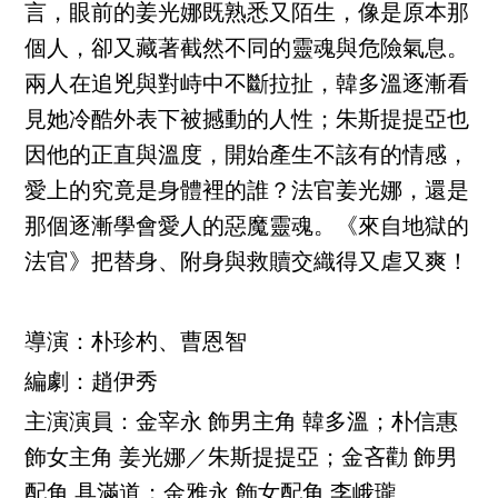
言，眼前的姜光娜既熟悉又陌生，像是原本那
個人，卻又藏著截然不同的靈魂與危險氣息。
兩人在追兇與對峙中不斷拉扯，韓多溫逐漸看
見她冷酷外表下被撼動的人性；朱斯提提亞也
因他的正直與溫度，開始產生不該有的情感，
愛上的究竟是身體裡的誰？法官姜光娜，還是
那個逐漸學會愛人的惡魔靈魂。《來自地獄的
法官》把替身、附身與救贖交織得又虐又爽！
導演：朴珍杓、曹恩智
編劇：趙伊秀
主演演員：金宰永 飾男主角 韓多溫；朴信惠
飾女主角 姜光娜／朱斯提提亞；金吝勸 飾男
配角 具滿道；金雅永 飾女配角 李峨瓏