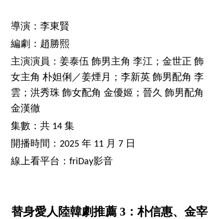
導演：李東賢
編劇：趙勝熙
主演演員：姜泰伍 飾男主角 李江；金世正 飾
女主角 朴妲俐／姜煙月；李新英 飾男配角 李
雲；洪秀珠 飾女配角 金優姬；晉久 飾男配角
金漢徹
集數：共 14 集
開播時間：2025 年 11 月 7 日
線上看平台：friDay影音
替身愛人陸韓劇推薦 3：朴信惠、金宰