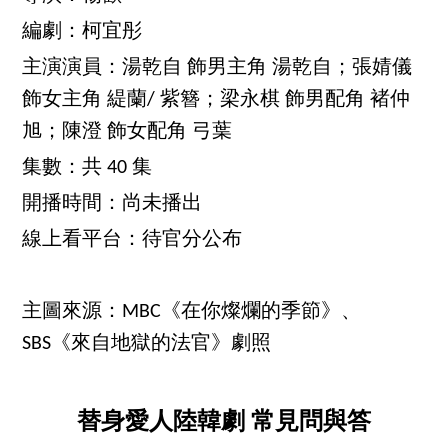
編劇：柯宜彤
主演演員：湯乾自 飾男主角 湯乾自；張婧儀
飾女主角 緹蘭/ 紫簪；梁永棋 飾男配角 褚仲
旭；陳澄 飾女配角 弓葉
集數：共 40 集
開播時間：尚未播出
線上看平台：待官分公布
主圖來源：MBC《在你燦爛的季節》、
SBS《來自地獄的法官》劇照
替身愛人陸韓劇 常見問與答