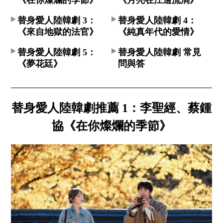
替身愛人陸韓劇 3：
替身愛人陸韓劇 4：
《來自地獄的法官》
《純真年代的愛情》
替身愛人陸韓劇 5：
替身愛人陸韓劇 常見
《夢花廷》
問與答
替身愛人陸韓劇推薦 1：李聖經、蔡鍾
協《在你燦爛的季節》