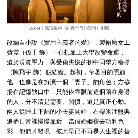
Source：騰訊視頻《純真年代的愛情》劇照
改編自小說《實用主義者的愛》，製帽廠女工
費霓（孫千 飾）一心想靠上大學改變命運，
迫於現實壓力，與受傷失憶的初中同學方穆揚
（陳飛宇 飾）假結婚。起初，帶著目的照顧
他，也像是在扮演一個「妻子」的角色；方穆
揚在記憶缺口中，只能依靠眼前這個陪在身邊
的人，分不清是需要、習慣，還是真正心動。
兩人從睡上下舖的小夫妻開始，在柴米油鹽與
追夢日常裡慢慢靠近。當假婚姻褪去功利色
彩，他們才發現，彼此早已不再是人生裡的替