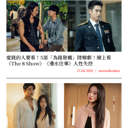
愛錢的人要看！5部「為錢發瘋」陸韓劇！線上看
《The 8 Show》《邊水往事》人性失控
15 Jul 2026
|
movies&culture