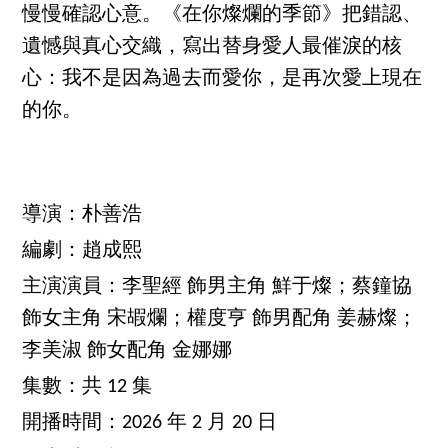
慢慢確認心意。《在你燦爛的季節》把錯認、
遺憾與真心交織，寫出替身愛人最催淚的核
心：我不是因為過去而愛你，是再次愛上現在
的你。
導演：朴善浩
編劇：趙成熙
主演演員：李聖經 飾男主角 鮮于燦；蔡鐘協
飾女主角 宋嘏爛；權度亨 飾男配角 姜赫燦；
李美淑 飾女配角 金娜娜
集數：共 12 集
開播時間：2026 年 2 月 20 日