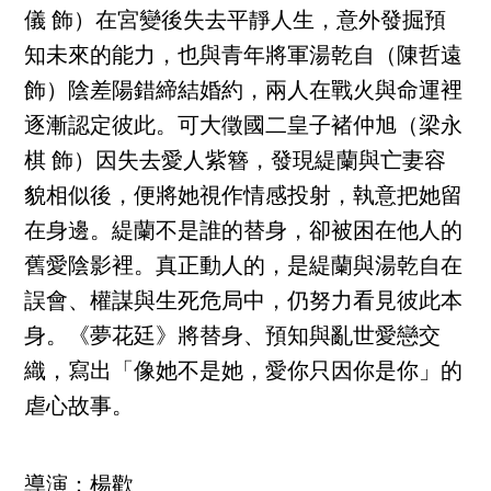
儀 飾）在宮變後失去平靜人生，意外發掘預
知未來的能力，也與青年將軍湯乾自（陳哲遠
飾）陰差陽錯締結婚約，兩人在戰火與命運裡
逐漸認定彼此。可大徵國二皇子褚仲旭（梁永
棋 飾）因失去愛人紫簪，發現緹蘭與亡妻容
貌相似後，便將她視作情感投射，執意把她留
在身邊。緹蘭不是誰的替身，卻被困在他人的
舊愛陰影裡。真正動人的，是緹蘭與湯乾自在
誤會、權謀與生死危局中，仍努力看見彼此本
身。《夢花廷》將替身、預知與亂世愛戀交
織，寫出「像她不是她，愛你只因你是你」的
虐心故事。
導演：楊歡