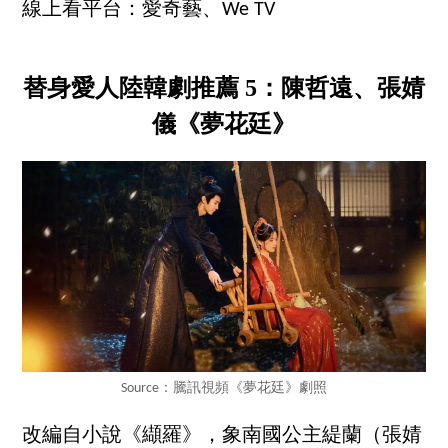
線上看平台：愛奇藝、We TV
替身愛人陸韓劇推薦 5：陳哲遠、張婧
儀《夢花廷》
Source：騰訊視頻《夢花廷》劇照
改編自小說《纈羅》，象南國公主緹蘭（張婧