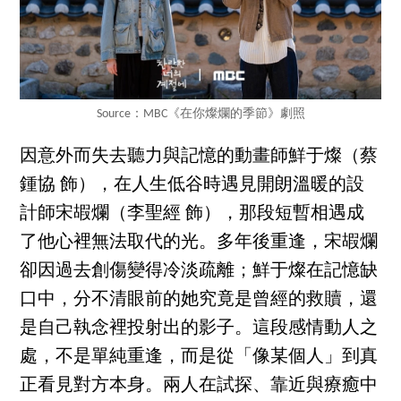
Source：MBC《在你燦爛的季節》劇照
因意外而失去聽力與記憶的動畫師鮮于燦（蔡
鍾協 飾），在人生低谷時遇見開朗溫暖的設
計師宋嘏爛（李聖經 飾），那段短暫相遇成
了他心裡無法取代的光。多年後重逢，宋嘏爛
卻因過去創傷變得冷淡疏離；鮮于燦在記憶缺
口中，分不清眼前的她究竟是曾經的救贖，還
是自己執念裡投射出的影子。這段感情動人之
處，不是單純重逢，而是從「像某個人」到真
正看見對方本身。兩人在試探、靠近與療癒中