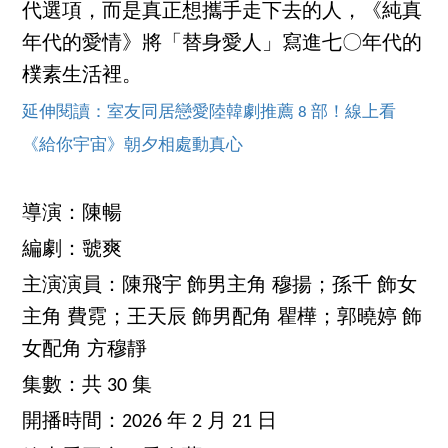
代選項，而是真正想攜手走下去的人，《純真
年代的愛情》將「替身愛人」寫進七〇年代的
樸素生活裡。
延伸閱讀：室友同居戀愛陸韓劇推薦 8 部！線上看
《給你宇宙》朝夕相處動真心
導演：陳暢
編劇：虢爽
主演演員：陳飛宇 飾男主角 穆揚；孫千 飾女
主角 費霓；王天辰 飾男配角 瞿樺；郭曉婷 飾
女配角 方穆靜
集數：共 30 集
開播時間：2026 年 2 月 21 日