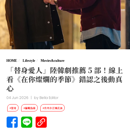
HOME
Lifestyle
Movies&culture
「替身愛人」陸韓劇推薦 5 部！線上
看《在你燦爛的季節》錯認之後動真
心
04 Jun 2026
|
by
Bella Editor
#替身
#編輯指南
#月亮在江邊流淌