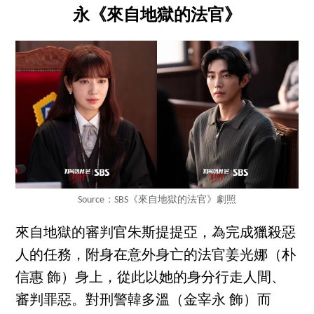
永《來自地獄的法官》
Source：SBS《來自地獄的法官》劇照
來自地獄的審判官朱斯提提亞，為完成獵殺惡
人的任務，附身在意外身亡的法官姜光娜（朴
信惠 飾）身上，從此以她的身分行走人間、
審判罪惡。對刑警韓多溫（金宰永 飾）而