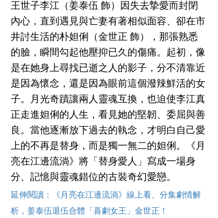
王世子李江（姜泰伍 飾）因失去摯愛而封閉
內心，直到遇見與亡妻有著相似面容、卻在市
井討生活的朴妲俐（金世正 飾），那張熟悉
的臉，瞬間勾起他壓抑已久的傷痛。起初，像
是在她身上尋找已逝之人的影子，分不清靠近
是因為懷念，還是因為眼前這個潑辣鮮活的女
子。月光奇蹟讓兩人靈魂互換，也迫使李江真
正走進妲俐的人生，看見她的堅韌、委屈與善
良。當他逐漸放下過去的執念，才明白自己愛
上的不再是替身，而是獨一無二的妲俐。《月
亮在江邊流淌》將「替身愛人」寫成一場身
分、記憶與靈魂錯位的古裝奇幻愛戀。
延伸閱讀：《月亮在江邊流淌》線上看、分集劇情解
析，姜泰伍退伍合體「喜劇女王」金世正！