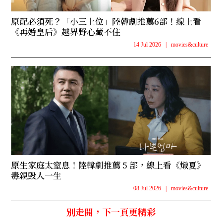
原配必須死？「小三上位」陸韓劇推薦6部！線上看
《再婚皇后》越界野心藏不住
14 Jul 2026
|
movies&culture
原生家庭太窒息！陸韓劇推薦 5 部，線上看《熾夏》
毒親毀人一生
08 Jul 2026
|
movies&culture
別走開，下一頁更精彩