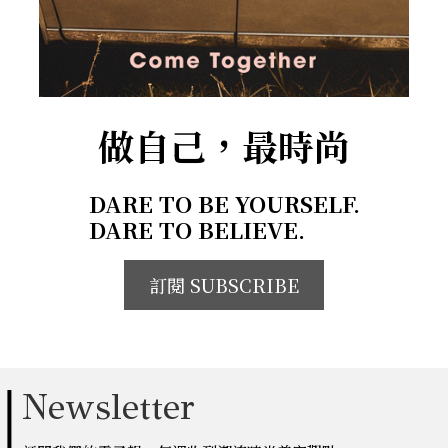
做自己，最時尚
DARE TO BE YOURSELF.
DARE TO BELIEVE.
訂閱 SUBSCRIBE
Newsletter