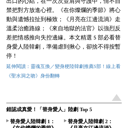
出口的心結，在一次次並肩與守護中，情不自
禁把對方放進心裡。《在你燦爛的季節》將心
動與遺憾拉扯到極致；《月亮在江邊流淌》走
溫柔治癒路線；《來自地獄的法官》以強烈反
差把情感推向失控邊緣。本文精選 5 部必看替
身愛人陸韓劇，準備虐到揪心，卻捨不得按暫
停！
延伸閱讀：靈魂互換／變身梗陸韓劇推薦5部！線上看
《聖水洞之吻》身份翻轉
錯認成真愛！「替身愛人」陸劇 Top 5
替身愛人陸韓劇 1：
替身愛人陸韓劇 2：
《在你燦爛的季節》
《月亮在江邊流淌》