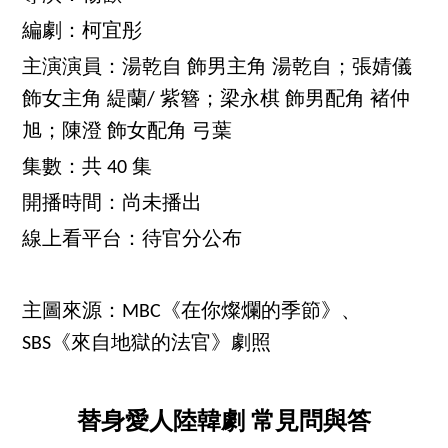
編劇：柯宜彤
主演演員：湯乾自 飾男主角 湯乾自；張婧儀
飾女主角 緹蘭/ 紫簪；梁永棋 飾男配角 褚仲
旭；陳澄 飾女配角 弓葉
集數：共 40 集
開播時間：尚未播出
線上看平台：待官分公布
主圖來源：MBC《在你燦爛的季節》、
SBS《來自地獄的法官》劇照
替身愛人陸韓劇 常見問與答