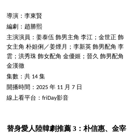
導演：李東賢
編劇：趙勝熙
主演演員：姜泰伍 飾男主角 李江；金世正 飾
女主角 朴妲俐／姜煙月；李新英 飾男配角 李
雲；洪秀珠 飾女配角 金優姬；晉久 飾男配角
金漢徹
集數：共 14 集
開播時間：2025 年 11 月 7 日
線上看平台：friDay影音
替身愛人陸韓劇推薦 3：朴信惠、金宰