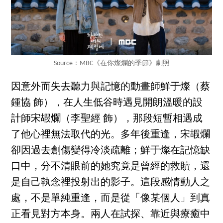
Source：MBC《在你燦爛的季節》劇照
因意外而失去聽力與記憶的動畫師鮮于燦（蔡
鍾協 飾），在人生低谷時遇見開朗溫暖的設
計師宋嘏爛（李聖經 飾），那段短暫相遇成
了他心裡無法取代的光。多年後重逢，宋嘏爛
卻因過去創傷變得冷淡疏離；鮮于燦在記憶缺
口中，分不清眼前的她究竟是曾經的救贖，還
是自己執念裡投射出的影子。這段感情動人之
處，不是單純重逢，而是從「像某個人」到真
正看見對方本身。兩人在試探、靠近與療癒中