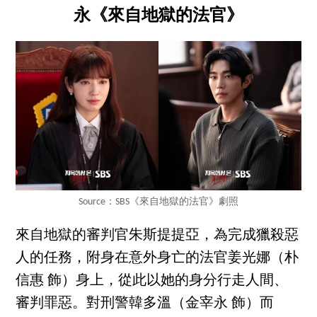
永《來自地獄的法官》
Source：SBS《來自地獄的法官》劇照
來自地獄的審判官朱斯提提亞，為完成獵殺惡
人的任務，附身在意外身亡的法官姜光娜（朴
信惠 飾）身上，從此以她的身分行走人間、
審判罪惡。對刑警韓多溫（金宰永 飾）而