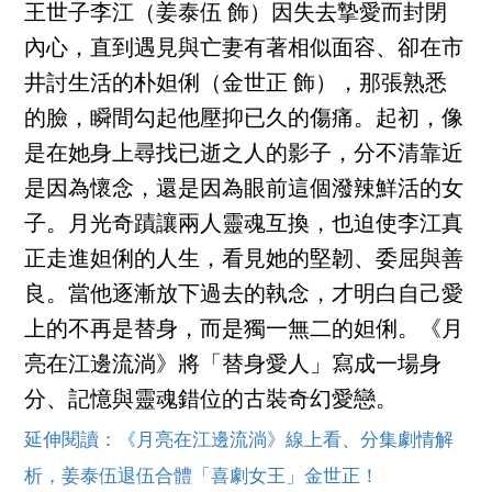
王世子李江（姜泰伍 飾）因失去摯愛而封閉
內心，直到遇見與亡妻有著相似面容、卻在市
井討生活的朴妲俐（金世正 飾），那張熟悉
的臉，瞬間勾起他壓抑已久的傷痛。起初，像
是在她身上尋找已逝之人的影子，分不清靠近
是因為懷念，還是因為眼前這個潑辣鮮活的女
子。月光奇蹟讓兩人靈魂互換，也迫使李江真
正走進妲俐的人生，看見她的堅韌、委屈與善
良。當他逐漸放下過去的執念，才明白自己愛
上的不再是替身，而是獨一無二的妲俐。《月
亮在江邊流淌》將「替身愛人」寫成一場身
分、記憶與靈魂錯位的古裝奇幻愛戀。
延伸閱讀：《月亮在江邊流淌》線上看、分集劇情解
析，姜泰伍退伍合體「喜劇女王」金世正！