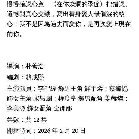
慢慢確認心意。《在你燦爛的季節》把錯認、
遺憾與真心交織，寫出替身愛人最催淚的核
心：我不是因為過去而愛你，是再次愛上現在
的你。
導演：朴善浩
編劇：趙成熙
主演演員：李聖經 飾男主角 鮮于燦；蔡鐘協
飾女主角 宋嘏爛；權度亨 飾男配角 姜赫燦；
李美淑 飾女配角 金娜娜
集數：共 12 集
開播時間：2026 年 2 月 20 日