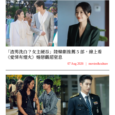
「渣男洗白？女主硬吞」陸韓劇推薦 5 部，線上看
《愛情有煙火》婚戀觀超窒息
07 Aug 2026
|
movies&culture