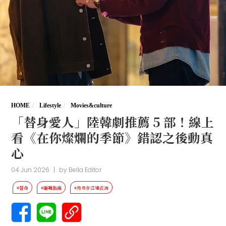
HOME
Lifestyle
Movies&culture
「替身愛人」陸韓劇推薦 5 部！線上
看《在你燦爛的季節》錯認之後動真
心
04 Jun 2026
|
by
Bella Editor
#替身
#編輯指南
#月亮在江邊流淌