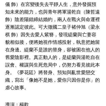
儀 飾）在宮變後失去平靜人生，意外發掘預
知未來的能力，也與青年將軍湯乾自（陳哲遠
飾）陰差陽錯締結婚約，兩人在戰火與命運裡
逐漸認定彼此。可大徵國二皇子褚仲旭（梁永
棋 飾）因失去愛人紫簪，發現緹蘭與亡妻容
貌相似後，便將她視作情感投射，執意把她留
在身邊。緹蘭不是誰的替身，卻被困在他人的
舊愛陰影裡。真正動人的，是緹蘭與湯乾自在
誤會、權謀與生死危局中，仍努力看見彼此本
身。《夢花廷》將替身、預知與亂世愛戀交
織，寫出「像她不是她，愛你只因你是你」的
虐心故事。
導演：楊歡