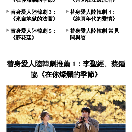
替身愛人陸韓劇 3：
替身愛人陸韓劇 4：
《來自地獄的法官》
《純真年代的愛情》
替身愛人陸韓劇 5：
替身愛人陸韓劇 常見
《夢花廷》
問與答
替身愛人陸韓劇推薦 1：李聖經、蔡鍾
協《在你燦爛的季節》