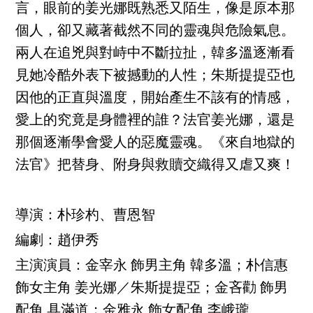
言，眼前的姜光娜既熟悉又陌生，像是原本那
個人，卻又藏著截然不同的靈魂與危險氣息。
兩人在追兇與對峙中不斷拉扯，韓多溫逐漸看
見她冷酷外表下被撼動的人性；朱斯提提亞也
因他的正直與溫度，開始產生不該有的情感，
愛上的究竟是身體裡的誰？法官姜光娜，還是
那個逐漸學會愛人的惡魔靈魂。《來自地獄的
法官》把替身、附身與救贖交織得又虐又爽！
導演：朴珍杓、曹恩智
編劇：趙伊秀
主演演員：金宰永 飾男主角 韓多溫；朴信惠
飾女主角 姜光娜／朱斯提提亞；金吝勸 飾男
配角 具滿道；金雅永 飾女配角 李峨瓏