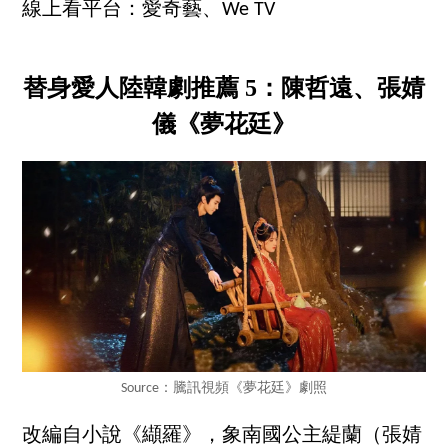
線上看平台：愛奇藝、We TV
替身愛人陸韓劇推薦 5：陳哲遠、張婧
儀《夢花廷》
Source：騰訊視頻《夢花廷》劇照
改編自小說《纈羅》，象南國公主緹蘭（張婧