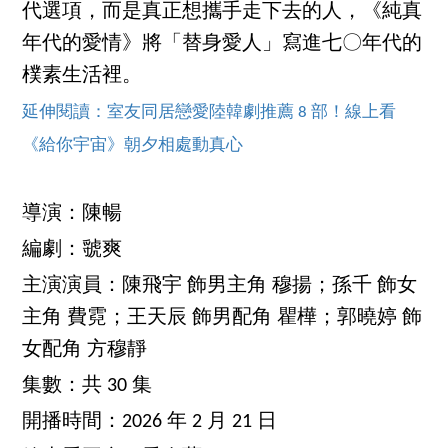
代選項，而是真正想攜手走下去的人，《純真
年代的愛情》將「替身愛人」寫進七〇年代的
樸素生活裡。
延伸閱讀：室友同居戀愛陸韓劇推薦 8 部！線上看
《給你宇宙》朝夕相處動真心
導演：陳暢
編劇：虢爽
主演演員：陳飛宇 飾男主角 穆揚；孫千 飾女
主角 費霓；王天辰 飾男配角 瞿樺；郭曉婷 飾
女配角 方穆靜
集數：共 30 集
開播時間：2026 年 2 月 21 日