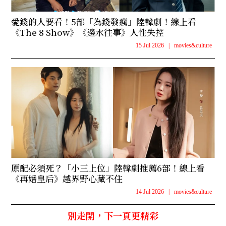
愛錢的人要看！5部「為錢發瘋」陸韓劇！線上看
《The 8 Show》《邊水往事》人性失控
15 Jul 2026
|
movies&culture
原配必須死？「小三上位」陸韓劇推薦6部！線上看
《再婚皇后》越界野心藏不住
14 Jul 2026
|
movies&culture
別走開，下一頁更精彩