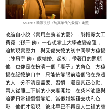
Source：騰訊視頻《純真年代的愛情》劇照
改編自小說《實用主義者的愛》，製帽廠女工
費霓（孫千 飾）一心想靠上大學改變命運，
迫於現實壓力，與受傷失憶的初中同學方穆揚
（陳飛宇 飾）假結婚。起初，帶著目的照顧
他，也像是在扮演一個「妻子」的角色；方穆
揚在記憶缺口中，只能依靠眼前這個陪在身邊
的人，分不清是需要、習慣，還是真正心動。
兩人從睡上下舖的小夫妻開始，在柴米油鹽與
追夢日常裡慢慢靠近。當假婚姻褪去功利色
彩，他們才發現，彼此早已不再是人生裡的替