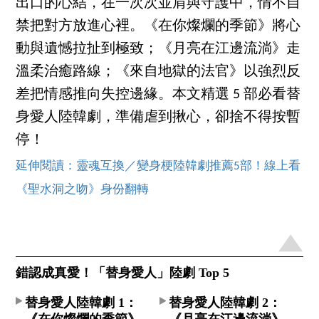
出口的心結，在一次次並肩與守護中，情不自
禁把對方放進心裡。《在你燦爛的季節》將心
動與遺憾拉扯到極致；《月亮在江邊流淌》走
溫柔治癒路線；《來自地獄的法官》以強烈反
差把情感推向失控邊緣。本文精選 5 部必看替
身愛人陸韓劇，準備虐到揪心，卻捨不得按暫
停！
延伸閱讀：靈魂互換／變身梗陸韓劇推薦5部！線上看
《聖水洞之吻》身份翻轉
錯認成真愛！「替身愛人」陸劇 Top 5
替身愛人陸韓劇 1：
替身愛人陸韓劇 2：
《在你燦爛的季節》
《月亮在江邊流淌》