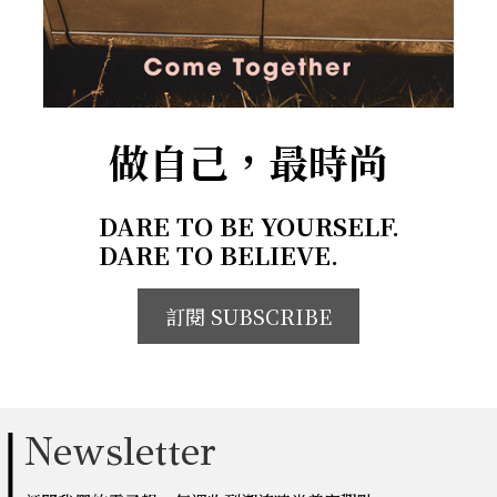
做自己，最時尚
DARE TO BE YOURSELF.
DARE TO BELIEVE.
訂閱 SUBSCRIBE
Newsletter