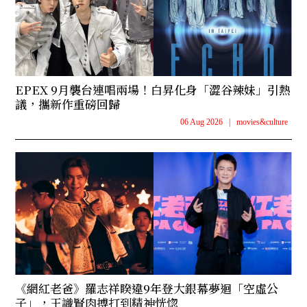
EPEX 9月襲台連唱兩場！白昇化身「澀谷辣妹」引熱
議，攜新作重磅回歸
06 Aug 2026
|
movies&culture
《網紅老爸》羅志祥睽違9年登大銀幕夢迴「空虛公
子」，王識賢肉搏打到精神恍惚