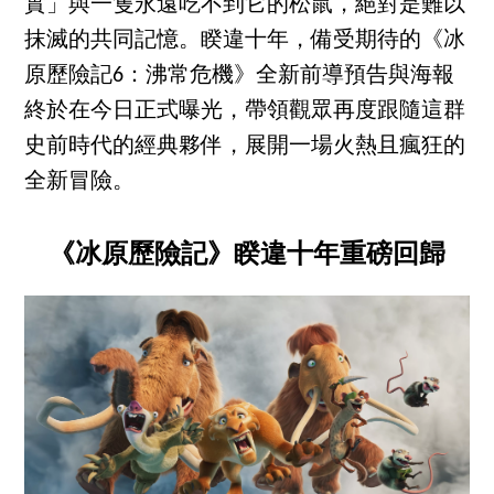
實」與一隻永遠吃不到它的松鼠，絕對是難以
抹滅的共同記憶。睽違十年，備受期待的《冰
原歷險記6：沸常危機》全新前導預告與海報
終於在今日正式曝光，帶領觀眾再度跟隨這群
史前時代的經典夥伴，展開一場火熱且瘋狂的
全新冒險。
《冰原歷險記》睽違十年重磅回歸