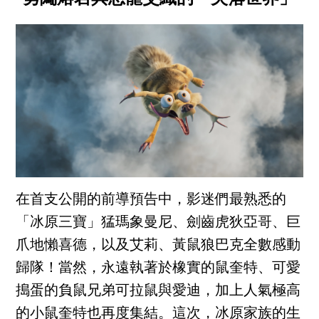
在首支公開的前導預告中，影迷們最熟悉的
「冰原三寶」猛瑪象曼尼、劍齒虎狄亞哥、巨
爪地懶喜德，以及艾莉、黃鼠狼巴克全數感動
歸隊！當然，永遠執著於橡實的鼠奎特、可愛
搗蛋的負鼠兄弟可拉鼠與愛迪，加上人氣極高
的小鼠奎特也再度集結。這次，冰原家族的生