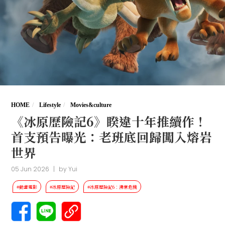
HOME
Lifestyle
Movies&culture
《冰原歷險記6》睽違十年推續作！
首支預告曝光：老班底回歸闖入熔岩
世界
05 Jun 2026
|
by
Yui
#動畫電影
#冰原歷險記
#冰原歷險記6：沸常危機