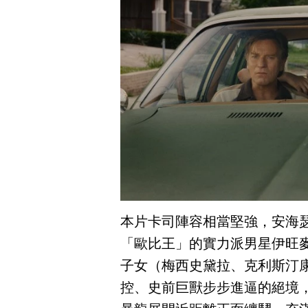
本片卡司陣容相當堅強，安海
「歐比王」的實力派男星伊旺
子女（梅西史黛拉、克利斯汀
控、史前巨獸步步進逼的絕境