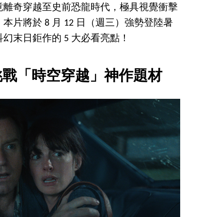
竟離奇穿越至史前恐龍時代，極具視覺衝擊
片將於 8 月 12 日（週三）強勢登陸暑
幻末日鉅作的 5 大必看亮點！
度挑戰「時空穿越」神作題材