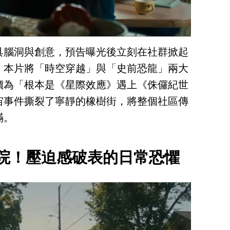
具腦洞與創意，預告曝光後立刻在社群掀起
，本片將「時空穿越」與「史前恐龍」兩大
價為「根本是《星際效應》遇上《侏儸紀世
宙事件撕裂了寧靜的橡樹街，將整個社區傳
滿。
後院！壓迫感破表的日常恐懼