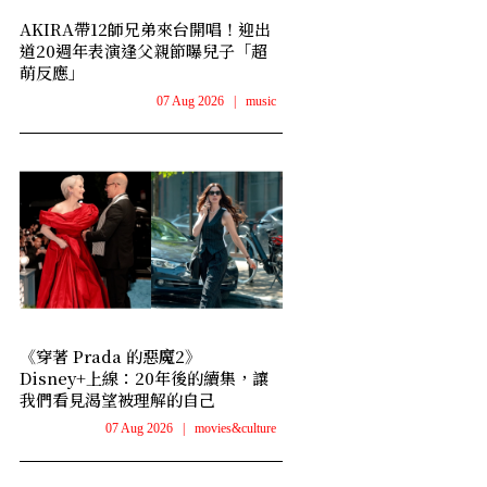
AKIRA帶12師兄弟來台開唱！迎出
道20週年表演逢父親節曝兒子「超
萌反應」
07 Aug 2026
|
music
《穿著 Prada 的惡魔2》
Disney+上線：20年後的續集，讓
我們看見渴望被理解的自己
07 Aug 2026
|
movies&culture