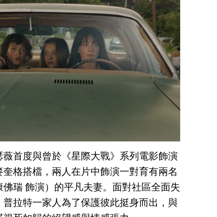
瑟薇首度與曾於《星際大戰》系列電影飾演
麥奎格搭檔，兩人在片中飾演一對育有兩名
康佛瑞 飾演）的平凡夫妻。面對社區全面失
，普拉特一家人為了保護彼此挺身而出，與