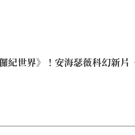
儸紀世界》！安海瑟薇科幻新片