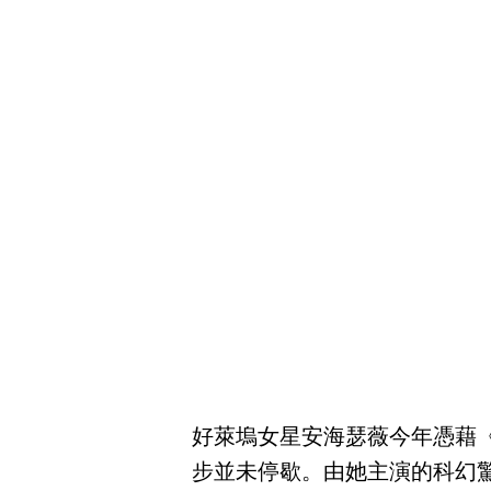
好萊塢女星安海瑟薇今年憑藉《
步並未停歇。由她主演的科幻