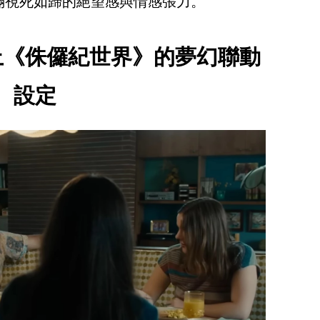
滿視死如歸的絕望感與情感張力。
遇上《侏儸紀世界》的夢幻聯動
設定