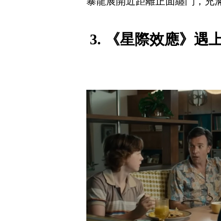
暴龍展開近距離正面纏鬥，充
3. 《星際效應》