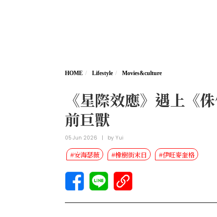
HOME
Lifestyle
Movies&culture
《星際效應》遇上《侏
前巨獸
05 Jun 2026
|
by
Yui
#安海瑟薇
#橡樹街末日
#伊旺麥奎格