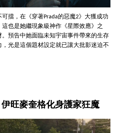
可擋，在《穿著Prada的惡魔2》大獲成功
。這也是她繼現象級神作《星際效應》之
材。預告中她面臨未知宇宙事件帶來的生存
力，光是這個題材設定就已讓大批影迷迫不
王」伊旺麥奎格化身護家狂魔