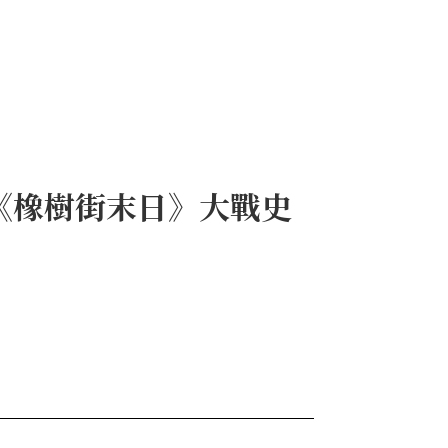
《橡樹街末日》大戰史