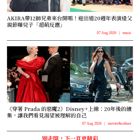
AKIRA帶12師兄弟來台開唱！迎出道20週年表演逢父
親節曝兒子「超萌反應」
07 Aug 2026
|
music
《穿著 Prada 的惡魔2》Disney+上線：20年後的續
集，讓我們看見渴望被理解的自己
07 Aug 2026
|
movies&culture
別走開，下一頁更精彩