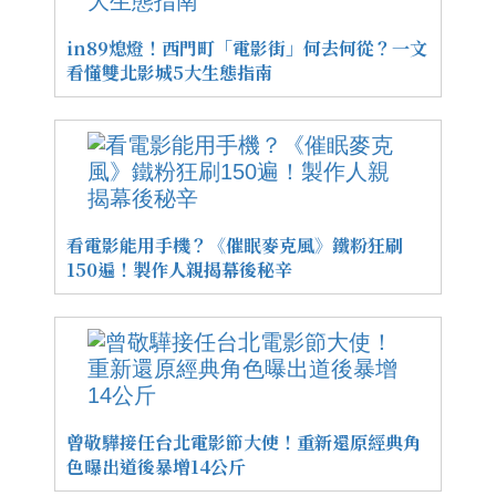
in89熄燈！西門町「電影街」何去何從？一文
看懂雙北影城5大生態指南
看電影能用手機？《催眠麥克風》鐵粉狂刷
150遍！製作人親揭幕後秘辛
曾敬驊接任台北電影節大使！重新還原經典角
色曝出道後暴增14公斤