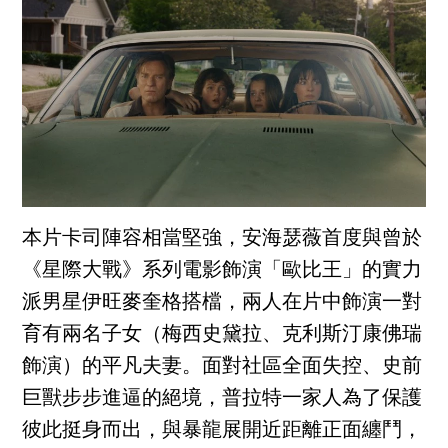
本片卡司陣容相當堅強，安海瑟薇首度與曾於
《星際大戰》系列電影飾演「歐比王」的實力
派男星伊旺麥奎格搭檔，兩人在片中飾演一對
育有兩名子女（梅西史黛拉、克利斯汀康佛瑞
飾演）的平凡夫妻。面對社區全面失控、史前
巨獸步步進逼的絕境，普拉特一家人為了保護
彼此挺身而出，與暴龍展開近距離正面纏鬥，