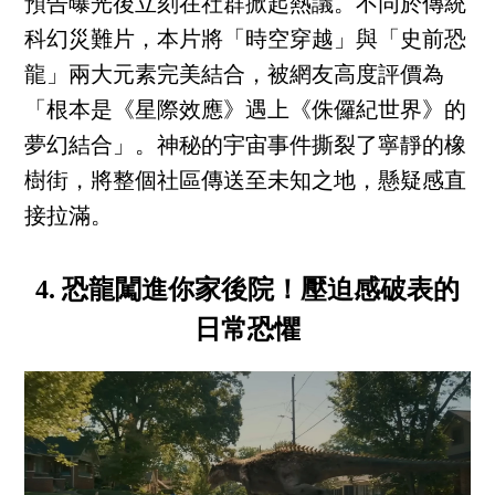
預告曝光後立刻在社群掀起熱議。不同於傳統
科幻災難片，本片將「時空穿越」與「史前恐
龍」兩大元素完美結合，被網友高度評價為
「根本是《星際效應》遇上《侏儸紀世界》的
夢幻結合」。神秘的宇宙事件撕裂了寧靜的橡
樹街，將整個社區傳送至未知之地，懸疑感直
接拉滿。
4. 恐龍闖進你家後院！壓迫感破表的
日常恐懼