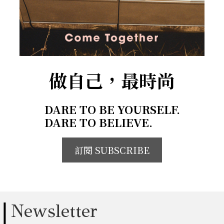
做自己，最時尚
DARE TO BE YOURSELF.
DARE TO BELIEVE.
訂閱 SUBSCRIBE
Newsletter