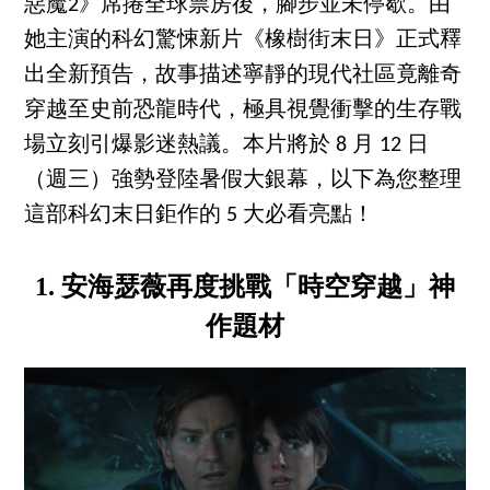
惡魔2》席捲全球票房後，腳步並未停歇。由
她主演的科幻驚悚新片《橡樹街末日》正式釋
出全新預告，故事描述寧靜的現代社區竟離奇
穿越至史前恐龍時代，極具視覺衝擊的生存戰
場立刻引爆影迷熱議。本片將於 8 月 12 日
（週三）強勢登陸暑假大銀幕，以下為您整理
這部科幻末日鉅作的 5 大必看亮點！
1. 安海瑟薇再度挑戰「時空穿越」神
作題材