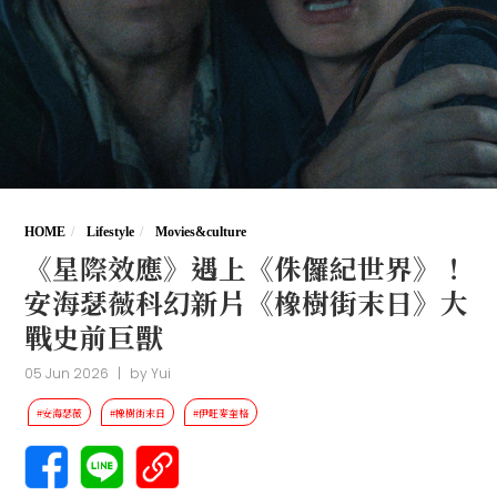
HOME
Lifestyle
Movies&culture
《星際效應》遇上《侏儸紀世界》！
安海瑟薇科幻新片《橡樹街末日》大
戰史前巨獸
05 Jun 2026
|
by
Yui
#安海瑟薇
#橡樹街末日
#伊旺麥奎格