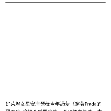
好萊塢女星安海瑟薇今年憑藉《穿著Prada的