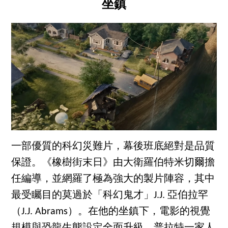
坐鎮
一部優質的科幻災難片，幕後班底絕對是品質
保證。《橡樹街末日》由大衛羅伯特米切爾擔
任編導，並網羅了極為強大的製片陣容，其中
最受矚目的莫過於「科幻鬼才」J.J. 亞伯拉罕
（J.J. Abrams）。在他的坐鎮下，電影的視覺
規模與恐龍生態設定全面升級，普拉特一家人