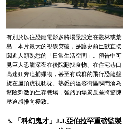
有別於以往恐龍電影多將場景設定在叢林或荒
島，本片最大的視覺突破，是讓史前巨獸直接
闖進人類熟悉的「日常生活空間」。預告中可
見巨大恐龍深夜在後院翻找食物、在住宅巷口
高速狂奔追捕獵物，甚至有成群的飛行恐龍盤
旋在屋頂虎視眈眈。熟悉的溫馨街區瞬間淪為
驚險刺激的生存戰場，強烈的場景反差將驚悚
壓迫感推向極致。
5. 「科幻鬼才」J.J.亞伯拉罕重磅監製