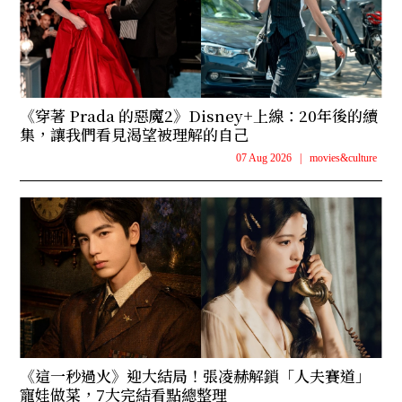
《穿著 Prada 的惡魔2》Disney+上線：20年後的續
集，讓我們看見渴望被理解的自己
07 Aug 2026
|
movies&culture
《這一秒過火》迎大結局！張凌赫解鎖「人夫賽道」
寵娃做菜，7大完結看點總整理