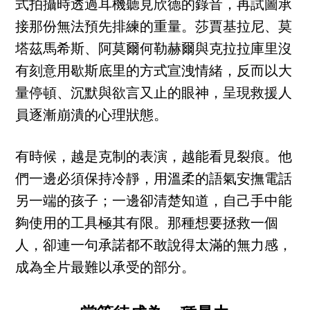
式拍攝時透過耳機聽見欣德的錄音，再試圖承
接那份無法預先排練的重量。莎賈基拉尼、莫
塔茲馬希斯、阿莫爾何勒赫爾與克拉拉庫里沒
有刻意用歇斯底里的方式宣洩情緒，反而以大
量停頓、沉默與欲言又止的眼神，呈現救援人
員逐漸崩潰的心理狀態。
有時候，越是克制的表演，越能看見裂痕。他
們一邊必須保持冷靜，用溫柔的語氣安撫電話
另一端的孩子；一邊卻清楚知道，自己手中能
夠使用的工具極其有限。那種想要拯救一個
人，卻連一句承諾都不敢說得太滿的無力感，
成為全片最難以承受的部分。