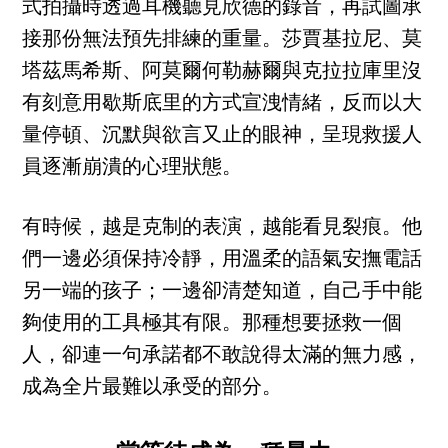
式拍攝時透過耳機聽見欣德的錄音，再試圖承
接那份無法預先排練的重量。莎賈基拉尼、莫
塔茲馬希斯、阿莫爾何勒赫爾與克拉拉庫里沒
有刻意用歇斯底里的方式宣洩情緒，反而以大
量停頓、沉默與欲言又止的眼神，呈現救援人
員逐漸崩潰的心理狀態。
有時候，越是克制的表演，越能看見裂痕。他
們一邊必須保持冷靜，用溫柔的語氣安撫電話
另一端的孩子；一邊卻清楚知道，自己手中能
夠使用的工具極其有限。那種想要拯救一個
人，卻連一句承諾都不敢說得太滿的無力感，
成為全片最難以承受的部分。