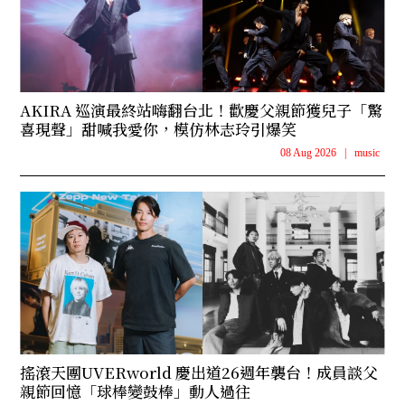
AKIRA 巡演最終站嗨翻台北！歡慶父親節獲兒子「驚
喜現聲」甜喊我愛你，模仿林志玲引爆笑
08 Aug 2026
|
music
搖滾天團UVERworld 慶出道26週年襲台！成員談父
親節回憶「球棒變鼓棒」動人過往