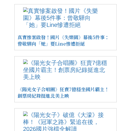
真實慘案啟發！國片《失樂園》幕後5件事：
曾敬驊向「她」要Line慘遭拒絕
《陽光女子合唱團》狂賣7億穩坐國片霸主！
創票房紀錄挺進北美上映