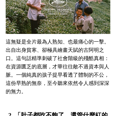
這無疑是全片最為人熟知、也最痛心的一擊。
出自出身貧寒、卻極具繪畫天賦的古阿明之
口。這句話精準刺破了社會階級的殘酷真相：
在資源匱乏的底層，才華往往敵不過資本與人
脈。一個純真的孩子提早看透了體制的不公，
這份早熟的無奈，至今聽來依然令人感到深深
的無力。
2. 「肚子都吃不飽了，還管什麼紅的