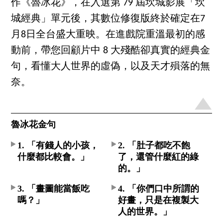
作《魯冰花》，在入選第 79 屆坎城影展「坎
城經典」單元後，其數位修復版終於確定在7
月8日全台盛大重映。在進戲院重溫最初的感
動前，帶您回顧片中 8 大殘酷卻真實的經典金
句，看懂大人世界的虛偽，以及天才殞落的無
奈。
魯冰花金句
1. 「有錢人的小孩，
2. 「肚子都吃不飽
什麼都比較會。」
了，還管什麼紅的綠
的。」
3. 「畫圖能當飯吃
4. 「你們口中所謂的
嗎？」
好畫，只是在複製大
人的世界。」