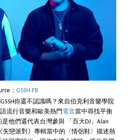
urce：
G5SH-FB
合 G5SH你還不認識嗎？來自伯克利音樂學院
，想在華語流行音樂和歐美熱門
電音
當中尋找平衡
他們還代表台灣參與 「百大DJ」Alan
錄在《失戀派對》專輯當中的〈情侶鞋〉描述熱