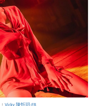
e：
Vicky 陳忻玥-FB