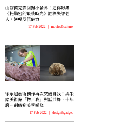
山謬傑克森回歸小螢幕！迷你影集
《托勒密的最後時光》詮釋失智老
人，逆轉反派魅力
17 Feb 2022
|
movies&culture
徐永旭藝術創作再次突破自我！與朱
銘美術館「物／我」對話共舞，十年
磨ㄧ劍締造美學巔峰
17 Feb 2022
|
design&gadget