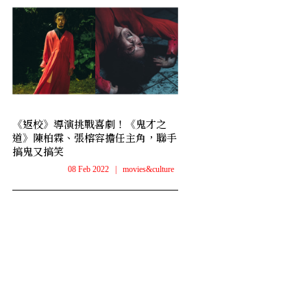
《返校》導演挑戰喜劇！《鬼才之
道》陳柏霖、張榕容擔任主角，聯手
搞鬼又搞笑
08 Feb 2022
|
movies&culture