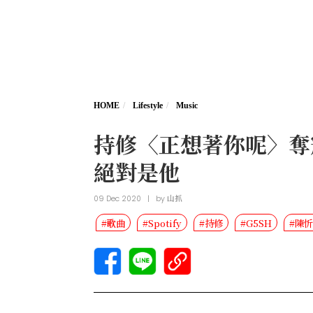
HOME
Lifestyle
Music
持修〈正想著你呢〉奪冠！
絕對是他
09 Dec 2020
|
by
山抓
#歌曲
#Spotify
#持修
#G5SH
#陳