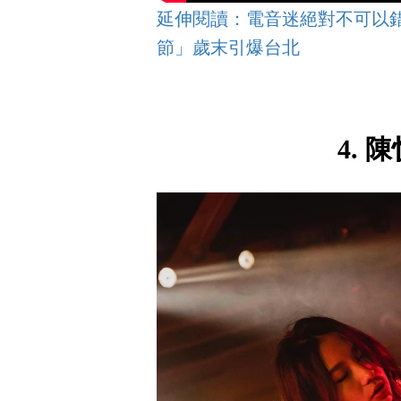
延伸閱讀：電音迷絕對不可以錯
節」歲末引爆台北
4.