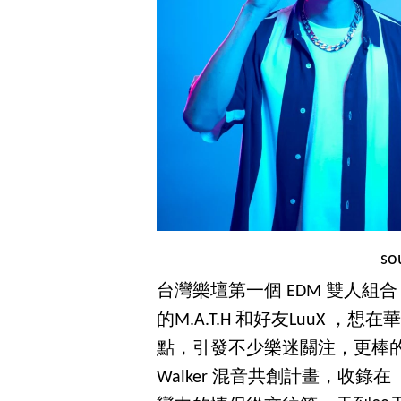
so
台灣樂壇第一個 EDM 雙人組
的M.A.T.H 和好友LuuX 
點，引發不少樂迷關注，更棒的是
Walker 混音共創計畫，收