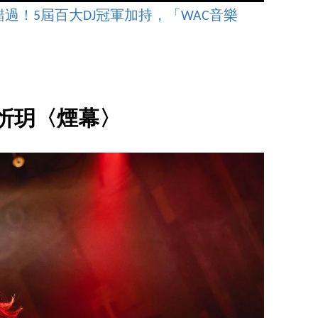
過！5屆百大DJ冠軍加持，「WAC音樂
 陳忻玥〈煙幕〉