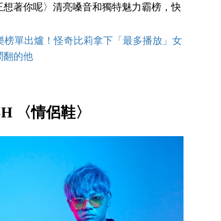
正想著你呢〉清亮嗓音和獨特魅力霸榜，快
！
0全球音樂榜單出爐！怪奇比莉拿下「最多播放」女
鬧翻的他
5SH 〈情侶鞋〉