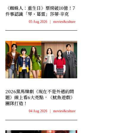
《蜘蛛人：重生日》票房破10億！7
件事認識「琴・葛雷」莎蒂·辛克
05 Aug 2026
|
movies&culture
2026黑馬韓劇《現在不是外遇的問
題》線上看6大亮點，《魷魚遊戲》
團隊打造！
04 Aug 2026
|
movies&culture