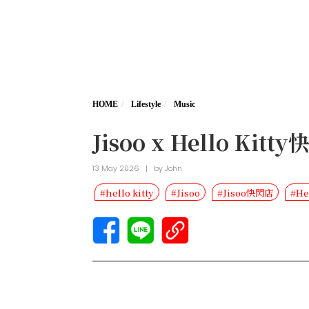
HOME
Lifestyle
Music
Jisoo x Hello
13 May 2026
|
by
John
#hello kitty
#Jisoo
#Jisoo快閃店
#He