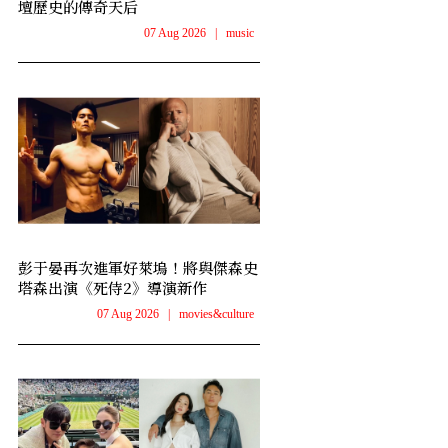
壇歷史的傳奇天后
07 Aug 2026
|
music
彭于晏再次進軍好萊塢！將與傑森史
塔森出演《死侍2》導演新作
07 Aug 2026
|
movies&culture