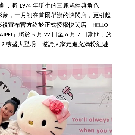
」聯名企劃，將 1974 年誕生的三麗鷗經典角色
 Jisoo 形象，一月初在首爾舉辦的快閃店，更引起
視宣布官方終於正式授權快閃店「HELLO
E in TAIPEI」將於 5 月 22 日至 6 月 7 日期間，於
館 9 樓盛大登場，邀請大家走進充滿粉紅魅