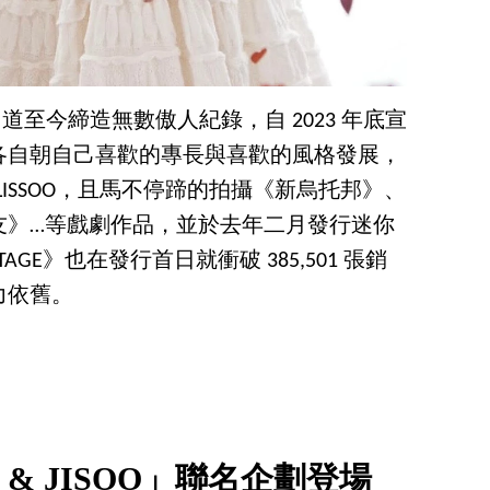
 出道至今締造無數傲人紀錄，自 2023 年底宣
各自朝自己喜歡的專長與喜歡的風格發展，
 BLISSOO，且馬不停蹄的拍攝《新烏托邦》、
友》…等戲劇作品，並於去年二月發行迷你
TAGE》也在發行首日就衝破 385,501 張銷
力依舊。
Y & JISOO」聯名企劃登場