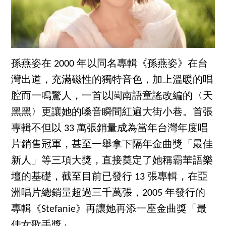
孫燕姿在 2000 年以同名專輯《孫燕姿》在台
灣出道，充滿磁性的獨特音色，加上溫暖的唱
腔而一鳴驚人，一首以閩南語童謠改編的〈天
黑黑〉更讓她的嗓音瞬間紅遍大街小巷。首張
專輯不但以 33 萬張銷量成為當年台灣年度唱
片銷售冠軍，甚至一舉拿下隔年金曲獎「最佳
新人」等三項大獎，直接奠定了她稱霸華語樂
壇的基礎，截至目前已發行 13 張專輯，在亞
洲唱片總銷量超過三千萬張，2005 年發行的
專輯《Stefanie》再讓她再添一座金曲獎「最
佳女歌手獎」。