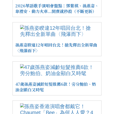
2026華語歌手演唱會盤點：鄧紫棋、孫燕姿、
韋禮安、動力火車...開賣就秒殺（不斷更新）
孫燕姿睽違12年唱回台北！搶先釋出全新單曲
〈飛瀑而下〉
47歲孫燕姿減齡短髮推薦6款！旁分鮑伯、奶
油金顯白又時髦