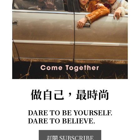
做自己，最時尚
DARE TO BE YOURSELF.
DARE TO BELIEVE.
訂閱 SUBSCRIBE