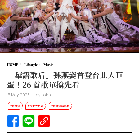
HOME
Lifestyle
Music
「華語歌后」孫燕姿首登台北大巨
蛋！26 首歌單搶先看
15 May 2026
|
by
John
#孫燕姿
#台北大巨蛋
#孫燕姿演唱會