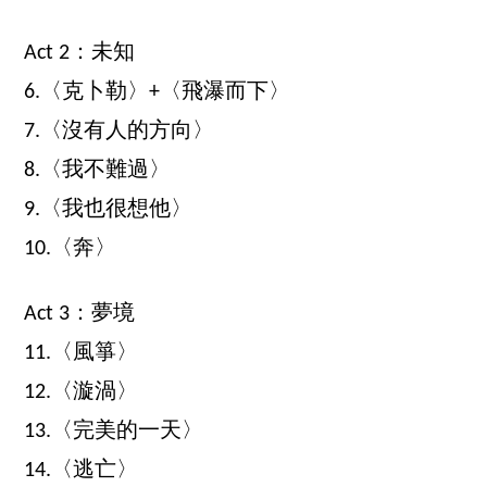
Act 2：未知
6.〈克卜勒〉+〈飛瀑而下〉
7.〈沒有人的方向〉
8.〈我不難過〉
9.〈我也很想他〉
10.〈奔〉
Act 3：夢境
11.〈風箏〉
12.〈漩渦〉
13.〈完美的一天〉
14.〈逃亡〉