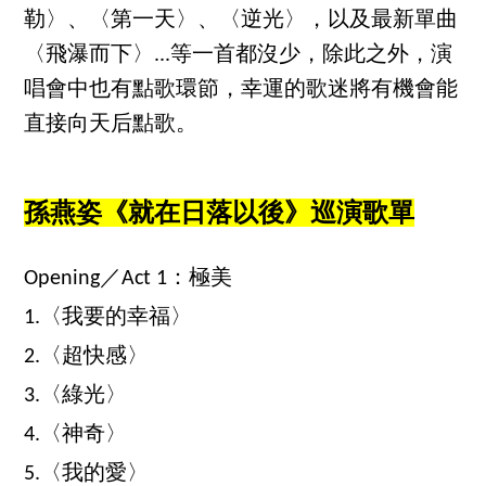
勒〉、〈第一天〉、〈逆光〉，以及最新單曲
〈飛瀑而下〉...等一首都沒少，除此之外，演
唱會中也有點歌環節，幸運的歌迷將有機會能
直接向天后點歌。
孫燕姿《就在日落以後》巡演歌單
Opening／Act 1：極美
1.〈我要的幸福〉
2.〈超快感〉
3.〈綠光〉
4.〈神奇〉
5.〈我的愛〉