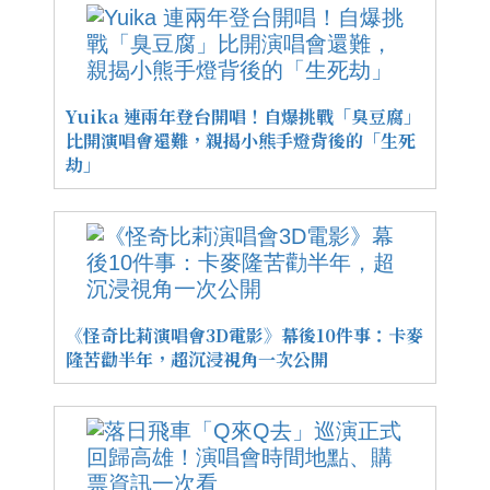
Yuika 連兩年登台開唱！自爆挑戰「臭豆腐」
比開演唱會還難，親揭小熊手燈背後的「生死
劫」
《怪奇比莉演唱會3D電影》幕後10件事：卡麥
隆苦勸半年，超沉浸視角一次公開