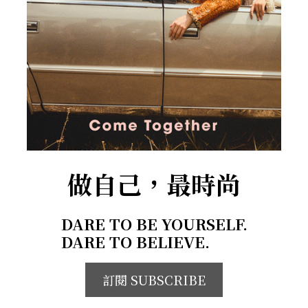
做自己，最時尚
DARE TO BE YOURSELF.
DARE TO BELIEVE.
訂閱 SUBSCRIBE