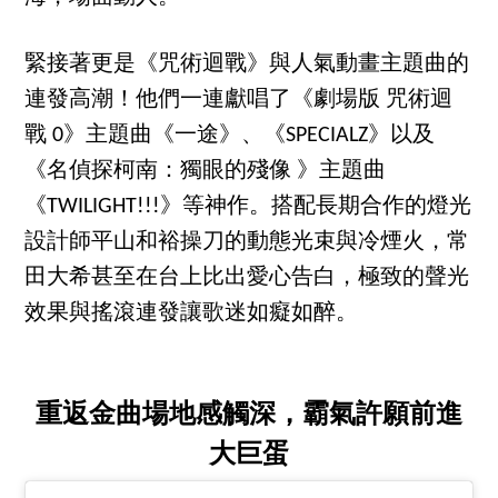
緊接著更是《咒術迴戰》與人氣動畫主題曲的
連發高潮！他們一連獻唱了《劇場版 咒術迴
戰 0》主題曲《一途》、《SPECIALZ》以及
《名偵探柯南：獨眼的殘像 》主題曲
《TWILIGHT!!!》等神作。搭配長期合作的燈光
設計師平山和裕操刀的動態光束與冷煙火，常
田大希甚至在台上比出愛心告白，極致的聲光
效果與搖滾連發讓歌迷如癡如醉。
重返金曲場地感觸深，霸氣許願前進
大巨蛋