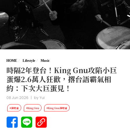
HOME
Lifestyle
Music
時隔2年登台！King Gnu攻陷小巨
蛋爆2.6萬人狂歡，撂台語霸氣相
約：下次大巨蛋見！
08 Jun 2026
|
by
Yui
#演唱會
#King Gnu
#King Gnu演唱會