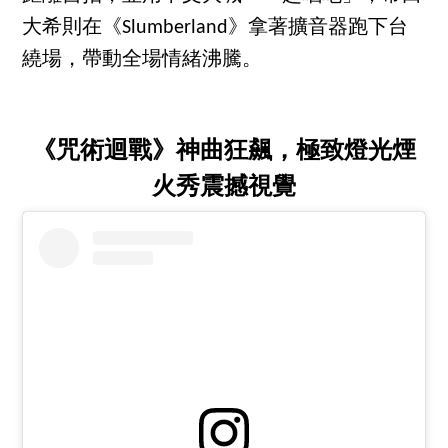
大希則在《Slumberland》拿著擴音器跑下台
繞場，帶動全場情緒沸騰。
《咒術迴戰》神曲狂飆，極致燈光煙
火秀震撼視覺