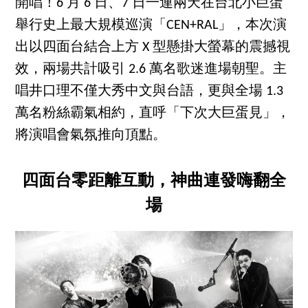
開唱！6 月 6 日、7 日一連兩天在台北小巨蛋
舉行史上最大規模巡演「CEN+RAL」，本次演
出以四面台結合上方 X 型懸掛大螢幕的震撼視
效，兩場共計吸引 2.6 萬名歌迷進場朝聖。主
唱井口理不僅大秀中文與台語，更與全場 1.3
萬名粉絲霸氣相約，直呼「下次大巨蛋見」，
將演唱會氣氛推向頂點。
四面台零距離互動，神曲連發嗨翻全
場