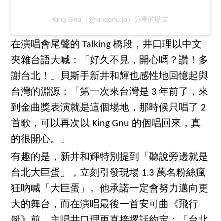
King Gnu（@kinggnu.jp）分享的貼文
在演唱會尾聲的 Talking 橋段，井口理以中文
夾雜台語大喊：「好久不見，開心嗎？讚！多
謝台北！」貝斯手新井和輝也感性地回憶起與
台灣的淵源：「第一次來台灣是 3 年前了，來
到金曲獎表演就是這個場地，那時候只唱了 2
首歌，可以再次以 King Gnu 的個唱回來，真
的很開心。」
有趣的是，新井和輝特別提到「聽說旁邊就是
台北大巨蛋」，立刻引發現場 1.3 萬名粉絲瘋
狂吶喊「大巨蛋」。他承諾一定會努力邁向更
大的舞台，而在演唱最後一首安可曲《飛行
艇》前，主唱井口理更直接撂話約定：「台北