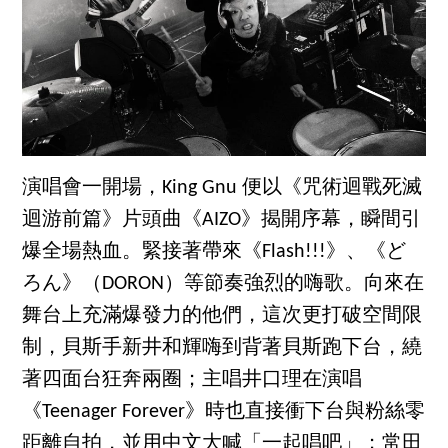
演唱會一開場，King Gnu 便以《咒術迴戰死滅
迴游前篇》片頭曲《AIZO》揭開序幕，瞬間引
爆全場熱血。緊接著帶來《Flash!!!》、《ど
ろん》（DORON）等節奏強烈的嗨歌。向來在
舞台上充滿爆發力的他們，這次更打破空間限
制，貝斯手新井和輝嗨到背著貝斯跑下台，繞
著四面台狂奔兩圈；主唱井口理在演唱
《Teenager Forever》時也直接衝下台與粉絲零
距離自拍，並用中文大喊「一起唱吧」；常田