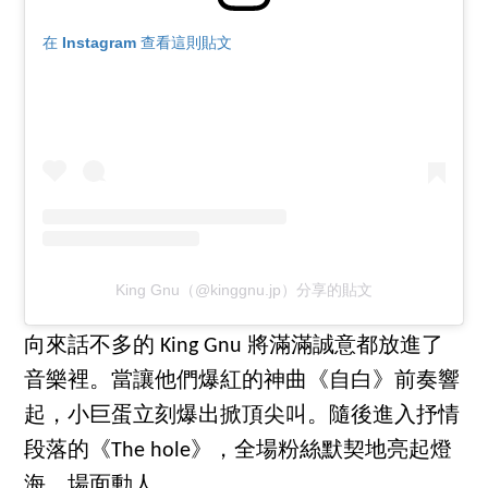
在 Instagram 查看這則貼文
King Gnu（@kinggnu.jp）分享的貼文
向來話不多的 King Gnu 將滿滿誠意都放進了
音樂裡。當讓他們爆紅的神曲《自白》前奏響
起，小巨蛋立刻爆出掀頂尖叫。隨後進入抒情
段落的《The hole》，全場粉絲默契地亮起燈
海，場面動人。