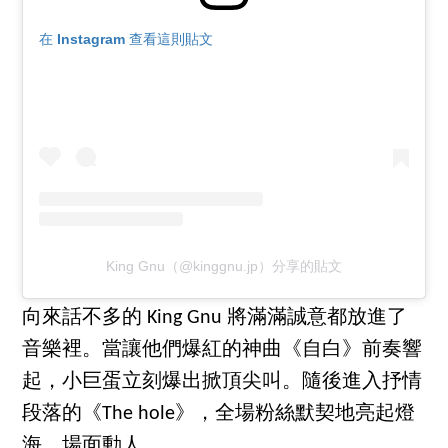
在 Instagram 查看這則貼文
King Gnu（@kinggnu.jp）分享的貼文
向來話不多的 King Gnu 將滿滿誠意都放進了
音樂裡。當讓他們爆紅的神曲《自白》前奏響
起，小巨蛋立刻爆出掀頂尖叫。隨後進入抒情
段落的《The hole》，全場粉絲默契地亮起燈
海，場面動人。