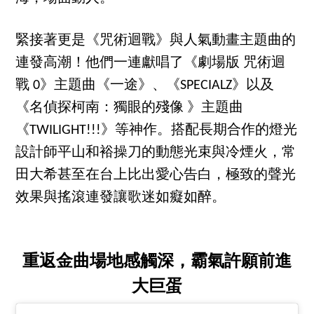
緊接著更是《咒術迴戰》與人氣動畫主題曲的
連發高潮！他們一連獻唱了《劇場版 咒術迴
戰 0》主題曲《一途》、《SPECIALZ》以及
《名偵探柯南：獨眼的殘像 》主題曲
《TWILIGHT!!!》等神作。搭配長期合作的燈光
設計師平山和裕操刀的動態光束與冷煙火，常
田大希甚至在台上比出愛心告白，極致的聲光
效果與搖滾連發讓歌迷如癡如醉。
重返金曲場地感觸深，霸氣許願前進
大巨蛋