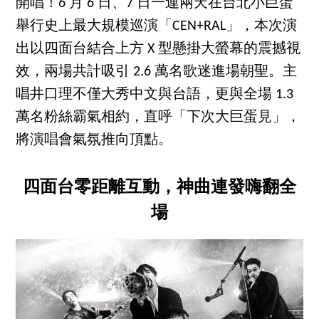
開唱！6 月 6 日、7 日一連兩天在台北小巨蛋
舉行史上最大規模巡演「CEN+RAL」，本次演
出以四面台結合上方 X 型懸掛大螢幕的震撼視
效，兩場共計吸引 2.6 萬名歌迷進場朝聖。主
唱井口理不僅大秀中文與台語，更與全場 1.3
萬名粉絲霸氣相約，直呼「下次大巨蛋見」，
將演唱會氣氛推向頂點。
四面台零距離互動，神曲連發嗨翻全
場