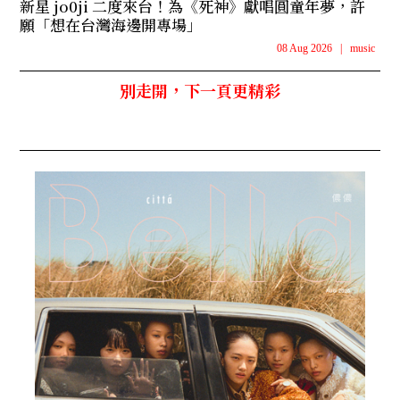
新星 jo0ji 二度來台！為《死神》獻唱圓童年夢，許
願「想在台灣海邊開專場」
08 Aug 2026
|
music
別走開，下一頁更精彩