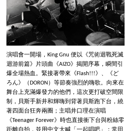
演唱會一開場，King Gnu 便以《咒術迴戰死滅
迴游前篇》片頭曲《AIZO》揭開序幕，瞬間引
爆全場熱血。緊接著帶來《Flash!!!》、《ど
ろん》（DORON）等節奏強烈的嗨歌。向來在
舞台上充滿爆發力的他們，這次更打破空間限
制，貝斯手新井和輝嗨到背著貝斯跑下台，繞
著四面台狂奔兩圈；主唱井口理在演唱
《Teenager Forever》時也直接衝下台與粉絲零
距離自拍，並用中文大喊「一起唱吧」；常田