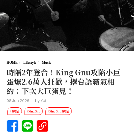
HOME
Lifestyle
Music
時隔2年登台！King Gnu攻陷小巨
蛋爆2.6萬人狂歡，撂台語霸氣相
約：下次大巨蛋見！
08 Jun 2026
|
by
Yui
#演唱會
#King Gnu
#King Gnu演唱會