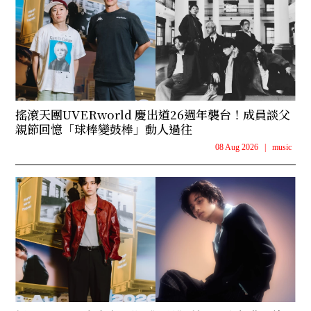
搖滾天團UVERworld 慶出道26週年襲台！成員談父
親節回憶「球棒變鼓棒」動人過往
08 Aug 2026
|
music