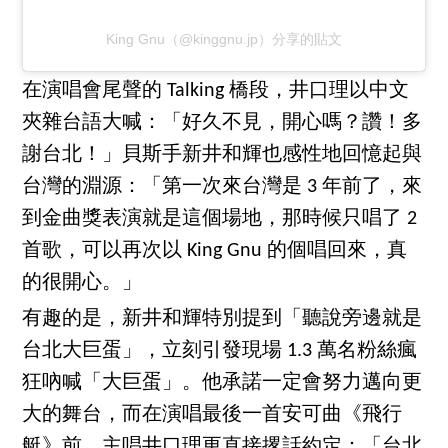
King Gnu（@kinggnu.jp）分享的貼文
在演唱會尾聲的 Talking 橋段，井口理以中文
夾雜台語大喊：「好久不見，開心嗎？讚！多
謝台北！」貝斯手新井和輝也感性地回憶起與
台灣的淵源：「第一次來台灣是 3 年前了，來
到金曲獎表演就是這個場地，那時候只唱了 2
首歌，可以再次以 King Gnu 的個唱回來，真
的很開心。」
有趣的是，新井和輝特別提到「聽說旁邊就是
台北大巨蛋」，立刻引發現場 1.3 萬名粉絲瘋
狂吶喊「大巨蛋」。他承諾一定會努力邁向更
大的舞台，而在演唱最後一首安可曲《飛行
艇》前，主唱井口理更直接撂話約定：「台北