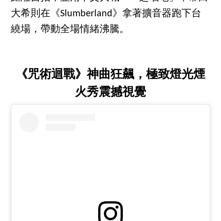
大希則在《Slumberland》拿著擴音器跑下台
繞場，帶動全場情緒沸騰。
《咒術迴戰》神曲狂飆，極致燈光煙
火秀震撼視覺