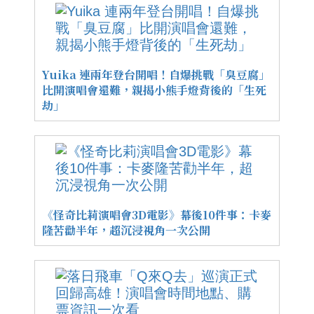
Yuika 連兩年登台開唱！自爆挑戰「臭豆腐」
比開演唱會還難，親揭小熊手燈背後的「生死
劫」
《怪奇比莉演唱會3D電影》幕後10件事：卡麥
隆苦勸半年，超沉浸視角一次公開