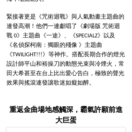
緊接著更是《咒術迴戰》與人氣動畫主題曲的
連發高潮！他們一連獻唱了《劇場版 咒術迴
戰 0》主題曲《一途》、《SPECIALZ》以及
《名偵探柯南：獨眼的殘像 》主題曲
《TWILIGHT!!!》等神作。搭配長期合作的燈光
設計師平山和裕操刀的動態光束與冷煙火，常
田大希甚至在台上比出愛心告白，極致的聲光
效果與搖滾連發讓歌迷如癡如醉。
重返金曲場地感觸深，霸氣許願前進
大巨蛋