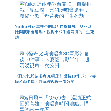
Yuika 連兩年登台開唱！自爆挑戰「臭豆腐」
比開演唱會還難，親揭小熊手燈背後的「生死
劫」
《怪奇比莉演唱會3D電影》幕後10件事：卡麥
隆苦勸半年，超沉浸視角一次公開