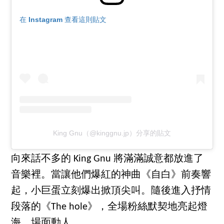
在 Instagram 查看這則貼文
King Gnu（@kinggnu.jp）分享的貼文
向來話不多的 King Gnu 將滿滿誠意都放進了
音樂裡。當讓他們爆紅的神曲《自白》前奏響
起，小巨蛋立刻爆出掀頂尖叫。隨後進入抒情
段落的《The hole》，全場粉絲默契地亮起燈
海，場面動人。