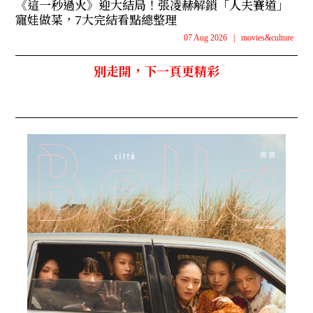
《這一秒過火》迎大結局！張凌赫解鎖「人夫賽道」
寵娃做菜，7大完結看點總整理
07 Aug 2026
|
movies&culture
別走開，下一頁更精彩