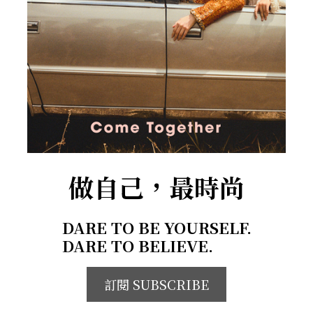
做自己，最時尚
DARE TO BE YOURSELF.
DARE TO BELIEVE.
訂閱 SUBSCRIBE