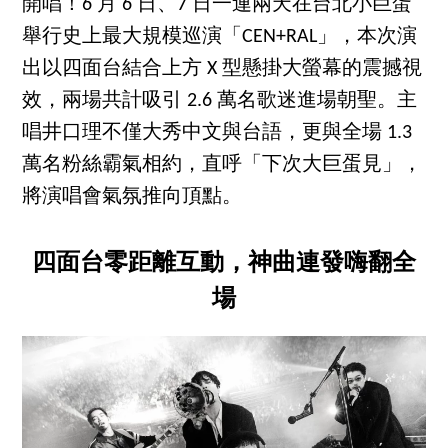
開唱！6 月 6 日、7 日一連兩天在台北小巨蛋
舉行史上最大規模巡演「CEN+RAL」，本次演
出以四面台結合上方 X 型懸掛大螢幕的震撼視
效，兩場共計吸引 2.6 萬名歌迷進場朝聖。主
唱井口理不僅大秀中文與台語，更與全場 1.3
萬名粉絲霸氣相約，直呼「下次大巨蛋見」，
將演唱會氣氛推向頂點。
四面台零距離互動，神曲連發嗨翻全
場