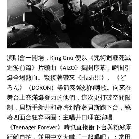
演唱會一開場，King Gnu 便以《咒術迴戰死滅
迴游前篇》片頭曲《AIZO》揭開序幕，瞬間引
爆全場熱血。緊接著帶來《Flash!!!》、《ど
ろん》（DORON）等節奏強烈的嗨歌。向來在
舞台上充滿爆發力的他們，這次更打破空間限
制，貝斯手新井和輝嗨到背著貝斯跑下台，繞
著四面台狂奔兩圈；主唱井口理在演唱
《Teenager Forever》時也直接衝下台與粉絲零
距離自拍，並用中文大喊「一起唱吧」；常田