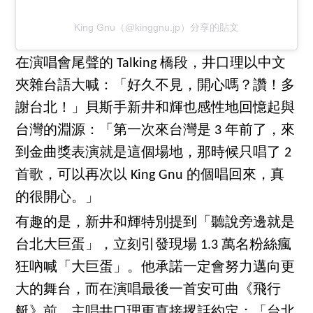
King Gnu（@kinggnu.jp）分享的貼文
在演唱會尾聲的 Talking 橋段，井口理以中文
夾雜台語大喊：「好久不見，開心嗎？讚！多
謝台北！」貝斯手新井和輝也感性地回憶起與
台灣的淵源：「第一次來台灣是 3 年前了，來
到金曲獎表演就是這個場地，那時候只唱了 2
首歌，可以再次以 King Gnu 的個唱回來，真
的很開心。」
有趣的是，新井和輝特別提到「聽說旁邊就是
台北大巨蛋」，立刻引發現場 1.3 萬名粉絲瘋
狂吶喊「大巨蛋」。他承諾一定會努力邁向更
大的舞台，而在演唱最後一首安可曲《飛行
艇》前，主唱井口理更直接撂話約定：「台北