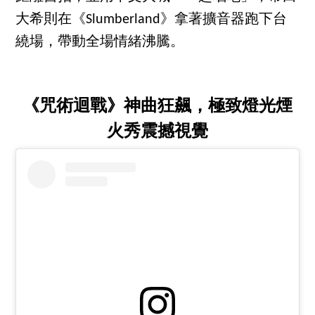
大希則在《Slumberland》拿著擴音器跑下台
繞場，帶動全場情緒沸騰。
《咒術迴戰》神曲狂飆，極致燈光煙
火秀震撼視覺