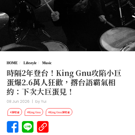
HOME
Lifestyle
Music
時隔2年登台！King Gnu攻陷小巨
蛋爆2.6萬人狂歡，撂台語霸氣相
約：下次大巨蛋見！
08 Jun 2026
|
by
Yui
#演唱會
#King Gnu
#King Gnu演唱會