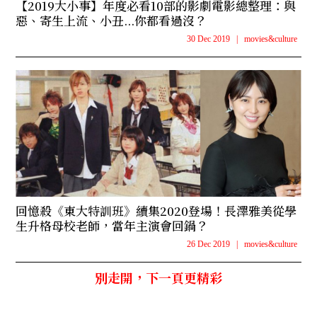
【2019大小事】年度必看10部的影劇電影總整理：與
惡、寄生上流、小丑...你都看過沒？
30 Dec 2019
|
movies&culture
回憶殺《東大特訓班》續集2020登場！長澤雅美從學
生升格母校老師，當年主演會回鍋？
26 Dec 2019
|
movies&culture
別走開，下一頁更精彩