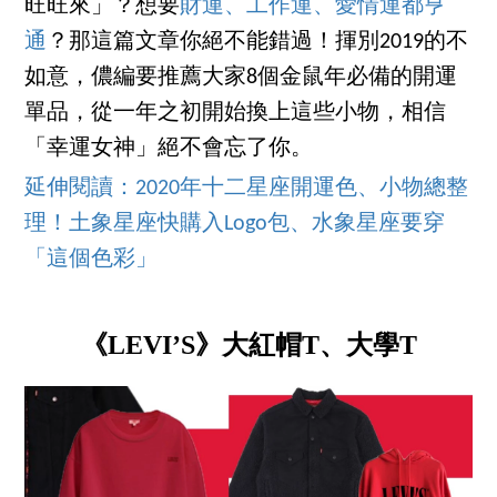
旺旺來」？想要
財運、工作運、愛情運都亨
通
？那這篇文章你絕不能錯過！揮別2019的不
如意，儂編要推薦大家8個金鼠年必備的開運
單品，從一年之初開始換上這些小物，相信
「幸運女神」絕不會忘了你。
延伸閱讀：2020年十二星座開運色、小物總整
理！土象星座快購入Logo包、水象星座要穿
「這個色彩」
《LEVI’S》大紅帽T、大學T