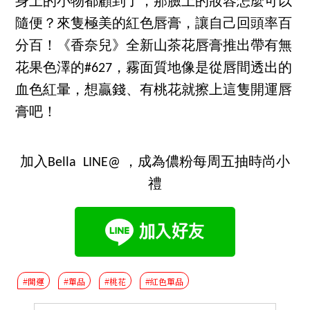
身上的小物都顧到了，那臉上的妝容怎麼可以
隨便？來隻極美的紅色唇膏，讓自己回頭率百
分百！《香奈兒》全新山茶花唇膏推出帶有無
花果色澤的#627，霧面質地像是從唇間透出的
血色紅暈，想贏錢、有桃花就擦上這隻開運唇
膏吧！
加入Bella LINE@ ，成為儂粉每周五抽時尚小
禮
#開運
#單品
#桃花
#紅色單品