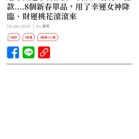
款....8個新春單品，用了幸運女神降
臨、財運桃花滾滾來
09 Jan 2020
|
by
糖果
#過年
#財運
#開運小心機