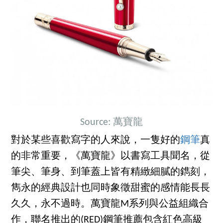
Source: 萬寶龍
對於某些喜歡寫字的人來說，一隻好的
鋼筆
真
的非常重要，《萬寶龍》以書寫工具聞名，從
筆尖、筆身、到筆蓋上皆有精緻細膩的鐫刻，
雋永的經典設計也同時象徵甜蜜的感情能長長
久久，永不過時。萬寶龍M系列與公益組織合
作，聯名推出的(RED)鋼筆推薦包含紅色高級