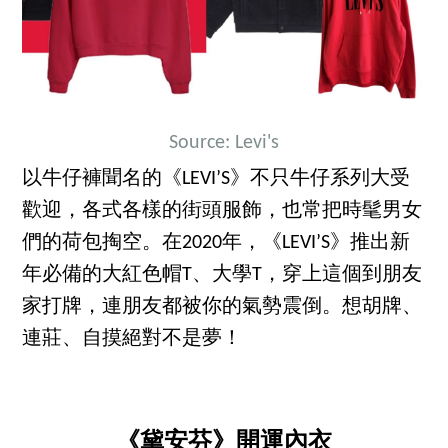
Source: Levi's
以牛仔褲聞名的《LEVI’S》不只牛仔系列大受
歡迎，各式各樣的街頭服飾，也常把時髦男女
們的荷包掏空。在2020年，《LEVI’S》推出新
年必備的大紅色帽T、大學T，穿上這個到朋友
家打牌，連朋友都被你的氣勢震倒。想胡牌、
連莊、自摸絕對不是夢！
《黛安芬》開運內衣