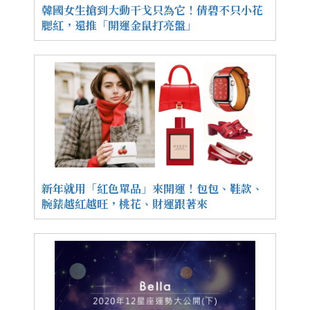
韓國女生搶到大動干戈只為它！倩碧不只小花
腮紅，還推「開運金鼠打亮盤」
新年就用「紅色單品」來開運！包包、鞋款、
腕錶越紅越旺，桃花、財運跟著來