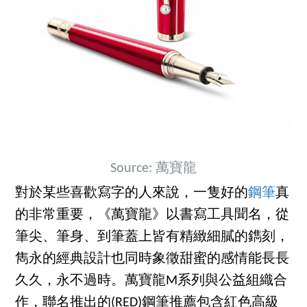
Source: 萬寶龍
對於某些喜歡寫字的人來說，一隻好的
鋼筆
真
的非常重要，《萬寶龍》以書寫工具聞名，從
筆尖、筆身、到筆蓋上皆有精緻細膩的鐫刻，
雋永的經典設計也同時象徵甜蜜的感情能長長
久久，永不過時。萬寶龍M系列與公益組織合
作，聯名推出的(RED)鋼筆推薦包含紅色高級