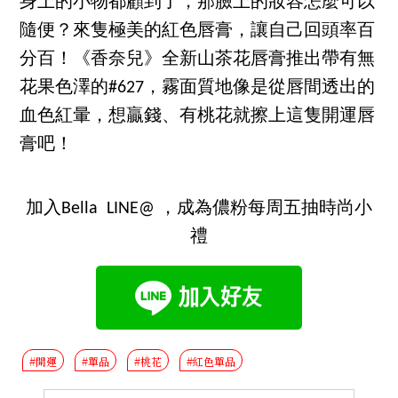
身上的小物都顧到了，那臉上的妝容怎麼可以
隨便？來隻極美的紅色唇膏，讓自己回頭率百
分百！《香奈兒》全新山茶花唇膏推出帶有無
花果色澤的#627，霧面質地像是從唇間透出的
血色紅暈，想贏錢、有桃花就擦上這隻開運唇
膏吧！
加入Bella LINE@ ，成為儂粉每周五抽時尚小
禮
#開運
#單品
#桃花
#紅色單品