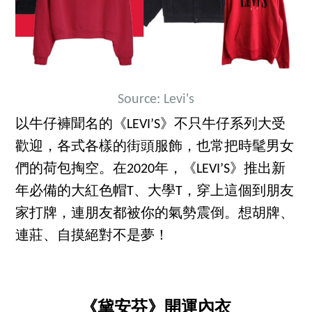
Source: Levi's
以牛仔褲聞名的《LEVI’S》不只牛仔系列大受
歡迎，各式各樣的街頭服飾，也常把時髦男女
們的荷包掏空。在2020年，《LEVI’S》推出新
年必備的大紅色帽T、大學T，穿上這個到朋友
家打牌，連朋友都被你的氣勢震倒。想胡牌、
連莊、自摸絕對不是夢！
《黛安芬》開運內衣