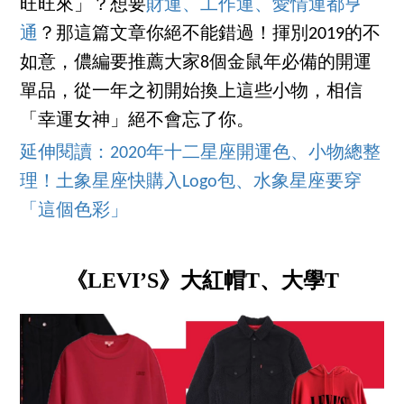
旺旺來」？想要
財運、工作運、愛情運都亨
通
？那這篇文章你絕不能錯過！揮別2019的不
如意，儂編要推薦大家8個金鼠年必備的開運
單品，從一年之初開始換上這些小物，相信
「幸運女神」絕不會忘了你。
延伸閱讀：2020年十二星座開運色、小物總整
理！土象星座快購入Logo包、水象星座要穿
「這個色彩」
《LEVI’S》大紅帽T、大學T