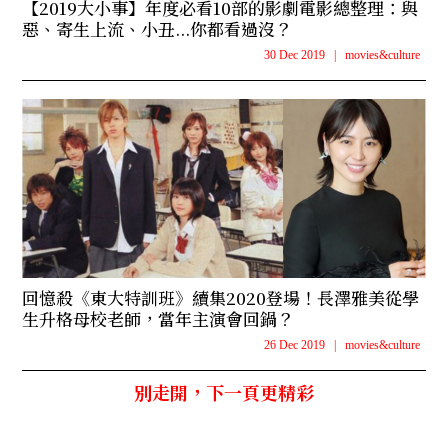
【2019大小事】年度必看10部的影劇電影總整理：與
惡、寄生上流、小丑...你都看過沒？
30 Dec 2019
|
movies&culture
回憶殺《東大特訓班》續集2020登場！長澤雅美從學
生升格母校老師，當年主演會回鍋？
26 Dec 2019
|
movies&culture
別走開，下一頁更精彩