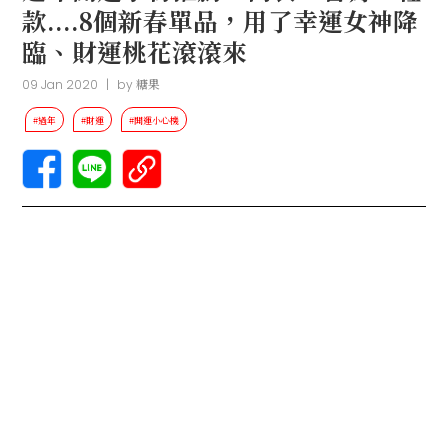
款....8個新春單品，用了幸運女神降
臨、財運桃花滾滾來
09 Jan 2020
|
by
糖果
#過年
#財運
#開運小心機