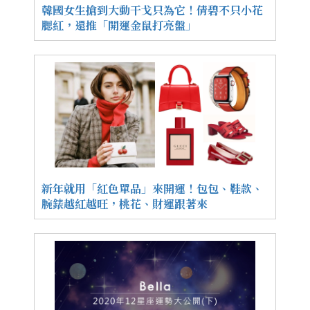
韓國女生搶到大動干戈只為它！倩碧不只小花
腮紅，還推「開運金鼠打亮盤」
新年就用「紅色單品」來開運！包包、鞋款、
腕錶越紅越旺，桃花、財運跟著來