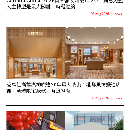
Canada Goose 2026首季營收爆漲10.3%，創意總監
入主轉型是最大關鍵｜時髦經濟
07 Aug 2026
|
news
愛馬仕高雄漢神睽違30年最大改裝！港都風情搬進店
裡，全球限定錶款只有這裡有！
07 Aug 2026
|
news