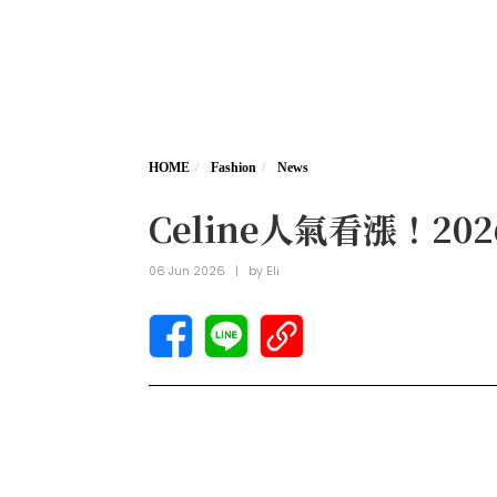
HOME
Fashion
News
Celine人氣看漲！
06 Jun 2026
|
by
Eli