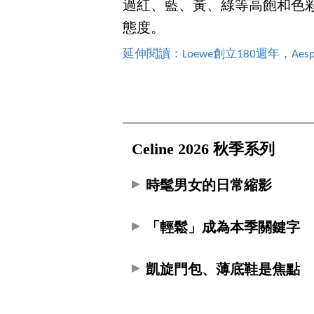
過紅、藍、黃、綠等高飽和色
態度。
延伸閱讀：Loewe創立180週年，Aes
Celine 2026 秋季系列
時髦男女的日常縮影
「輕鬆」成為本季關鍵字
凱旋門包、薄底鞋是焦點