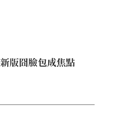
鞋、新版囧臉包成焦點