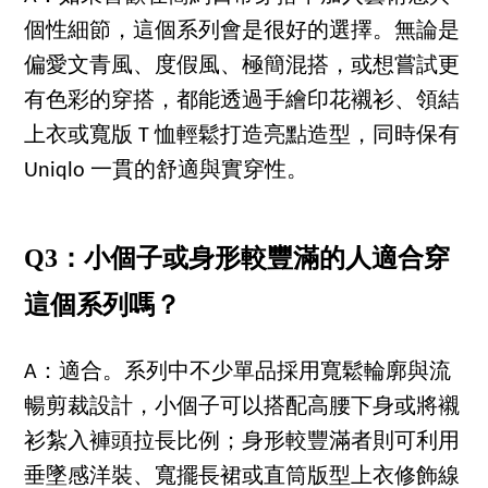
個性細節，這個系列會是很好的選擇。無論是
偏愛文青風、度假風、極簡混搭，或想嘗試更
有色彩的穿搭，都能透過手繪印花襯衫、領結
上衣或寬版 T 恤輕鬆打造亮點造型，同時保有
Uniqlo 一貫的舒適與實穿性。
Q3：小個子或身形較豐滿的人適合穿
這個系列嗎？
A：適合。系列中不少單品採用寬鬆輪廓與流
暢剪裁設計，小個子可以搭配高腰下身或將襯
衫紮入褲頭拉長比例；身形較豐滿者則可利用
垂墜感洋裝、寬擺長裙或直筒版型上衣修飾線