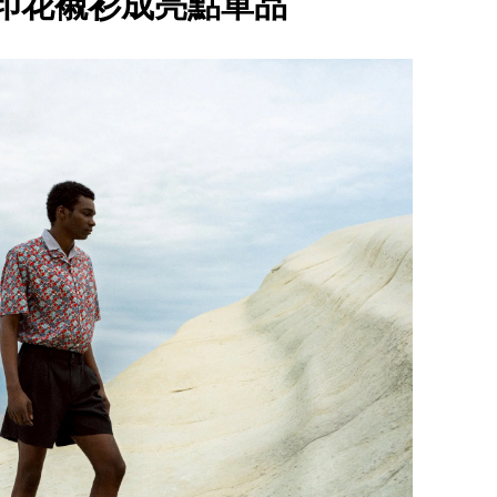
印花襯衫成亮點單品