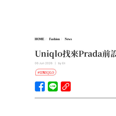
HOME
Fashion
News
Uniqlo找來Pra
06 Jun 2026
|
by
Eli
#UNIQLO