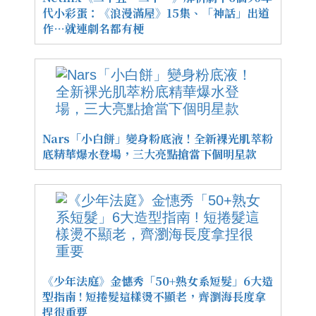
代小彩蛋：《浪漫滿屋》15集、「神話」出道
作…就連劇名都有梗
Nars「小白餅」變身粉底液！全新裸光肌萃粉
底精華爆水登場，三大亮點搶當下個明星款
《少年法庭》金憓秀「50+熟女系短髮」6大造
型指南 ! 短捲髮這樣燙不顯老，齊瀏海長度拿
捏很重要