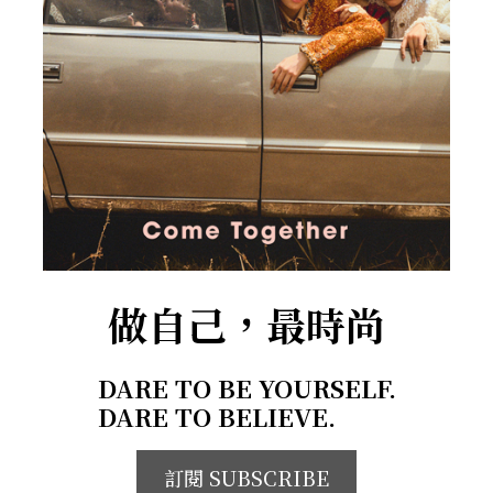
做自己，最時尚
DARE TO BE YOURSELF.
DARE TO BELIEVE.
訂閱 SUBSCRIBE