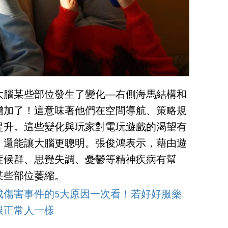
腦某些部位發生了變化──右側海馬結構和
增加了！這意味著他們在空間導航、策略規
提升。這些變化與玩家對電玩遊戲的渴望有
，還能讓大腦更聰明。張俊鴻表示，藉由遊
症候群、思覺失調、憂鬱等精神疾病有幫
某些部位萎縮。
成傷害事件的5大原因一次看！若好好服藥
跟正常人一樣