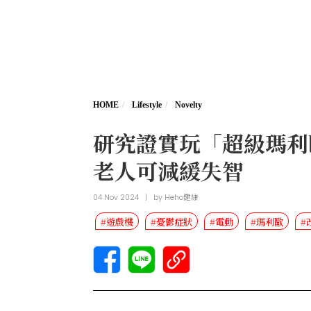
HOME
Lifestyle
Novelty
研究證實玩「超級瑪利
老人可減緩失智
04 Nov 2024
|
by
Heho健康
#遊戲機
#憂鬱症狀
#電動
#瑪利歐
#