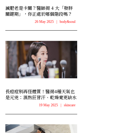
減肥老是卡關？醫師揭 4 大「發胖
關鍵期」，你正處於哪個階段嗎？
26 May 2025
|
body&soul
長痘痘別再怪體質！醫揭4種天氣也
是元兇：濕熱狂冒汗、乾燥竟更缺水
19 May 2025
|
skincare