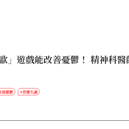
歐」遊戲能改善憂鬱！ 精神科醫
改善憂鬱
#思覺失調