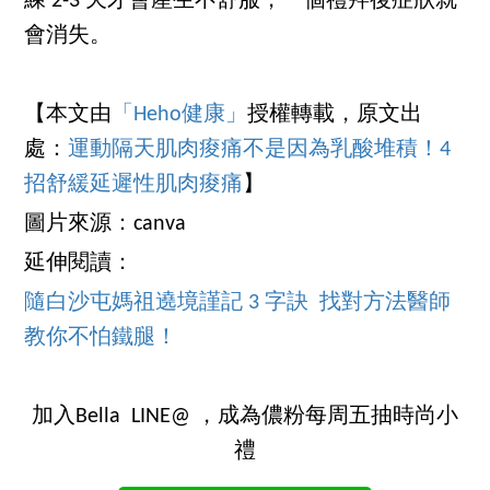
練 2-3 天才會產生不舒服，一個禮拜後症狀就
會消失。
【本文由
「Heho健康」
授權轉載，原文出
處：
運動隔天肌肉痠痛不是因為乳酸堆積！4
招舒緩延遲性肌肉痠痛
】
圖片來源：canva
延伸閱讀：
隨白沙屯媽祖遶境謹記 3 字訣 找對方法醫師
教你不怕鐵腿！
加入Bella LINE@ ，成為儂粉每周五抽時尚小
禮