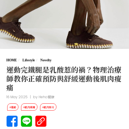
HOME
Lifestyle
Novelty
運動完鐵腿是乳酸惹的禍？物理治療
師教你正確預防與舒緩運動後肌肉痠
痛
16 May 2025
|
by
Heho健康
#運動
#肌肉痠痛
#肌肉發炎