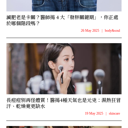
減肥老是卡關？醫師揭 4 大「發胖關鍵期」，你正處
於哪個階段嗎？
26 May 2025
|
body&soul
長痘痘別再怪體質！醫揭4種天氣也是元兇：濕熱狂冒
汗、乾燥竟更缺水
19 May 2025
|
skincare